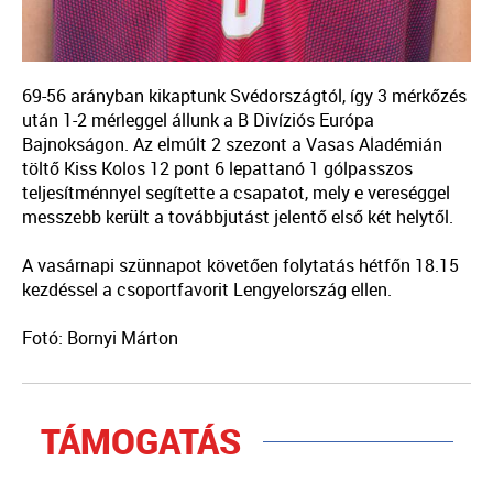
69-56 arányban kikaptunk Svédországtól, így 3 mérkőzés
után 1-2 mérleggel állunk a B Divíziós Európa
Bajnokságon. Az elmúlt 2 szezont a Vasas Aladémián
töltő Kiss Kolos 12 pont 6 lepattanó 1 gólpasszos
teljesítménnyel segítette a csapatot, mely e vereséggel
messzebb került a továbbjutást jelentő első két helytől.
A vasárnapi szünnapot követően folytatás hétfőn 18.15
kezdéssel a csoportfavorit Lengyelország ellen.
Fotó: Bornyi Márton
TÁMOGATÁS