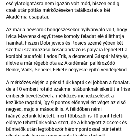
esélylatolgatásra nem igazán volt mód, hiszen eddig
csak utánpótlás mérkőzéseken találkoztak a két
Akadémia csapatai.
Az már a névsorok böngészésekor nyilvánvaló volt, hogy
Ivica Mavrenski együttese komoly feladat elé állíthatja
fiainkat, hiszen Dobrijevics és Rosics személyében két
szerbiai származású kosárlabdázó is pályára léphetett a
korábbi budafoki Lados Erik, a debreceni Gáspár Mátyás,
illetve a már régebb óta az Akadémián pallérozódó
Benke, Váits, Scherer, Fekete négyesre építő vendégeknél.
A mérkőzés elején a pécsi fiúk kapták el jobban a fonalat,
de a 10 embert rotáló szakmai stábunknak sikerült a friss
emberek bevetésével a mérkőzés menedzselését a
kezükbe ragadni, így 9 pontos előnnyel ért véget az első
negyed, majd a második is. A félidőben némi
hiányérzetünk lehetett, mert többször is 10 pont feletti
előnyre tehettünk volna szert, de a kihagyott ziccerek és
büntetők után legtöbbször hárompontossal büntetett
ellenfelünk, így egy megnyugtató előny helyett