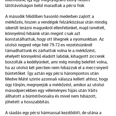
látótávolságon belül maradtak a pécsi fiúk.
A második félidőben hasonló mederben zajlott a
mérkőzés, hiszen a vendégek felzárkózásai után mindig
sikerült lerázni magunkról ellenfelünket, majd ismételt,
könnyelmű hibáink után megint csak azt
konstatálhattuk, hogy ott lihegnek a nyomunkban. Az
utolsó negyed vége felé 79-72-es vezetésünknél
támadhattunk és zárhattuk volna le a mérkőzést,
ehelyett könnyelmű eladott labdák, kihagyott ziccerek
borzolták a kedélyünket, ami még mindig belefért volna,
ha az utolsó két percben nem hibázzuk el a meccsnyerő
büntetőket. Így aztán egy pécsi hárompontos után
Medve Máté szinte azonnali válasza kellett ahhoz, hogy
úgy tűnjön, megnyerjük a mérkőzést, amikor az utolsó
másodpercekben egy véleményes fújás után Váits
állhatott a büntetővonalra és mivel nem hibázott,
jöhetett a hosszabbítás.
A ráadás egy pécsi hármassal kezdődött, de utána a