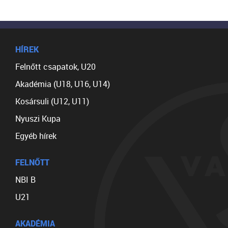
HÍREK
Felnőtt csapatok, U20
Akadémia (U18, U16, U14)
Kosársuli (U12, U11)
Nyuszi Kupa
Egyéb hírek
FELNŐTT
NBI B
U21
AKADÉMIA