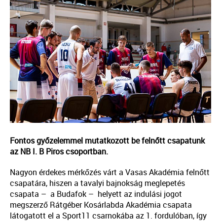
Fontos győzelemmel mutatkozott be felnőtt csapatunk
az NB I. B Piros csoportban.
Nagyon érdekes mérkőzés várt a Vasas Akadémia felnőtt
csapatára, hiszen a tavalyi bajnokság meglepetés
csapata – a Budafok – helyett az indulási jogot
megszerző Rátgéber Kosárlabda Akadémia csapata
látogatott el a Sport11 csarnokába az 1. fordulóban, így