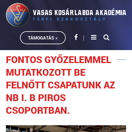
TÁMOGATÁS »
FONTOS GYŐZELEMMEL
MUTATKOZOTT BE
FELNŐTT CSAPATUNK AZ
NB I. B PIROS
CSOPORTBAN.