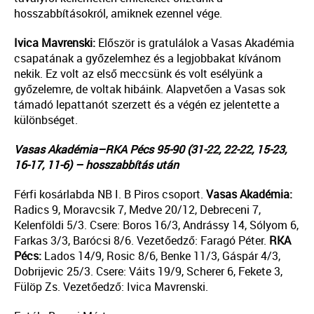
hosszabbításokról, amiknek ezennel vége.
Ivica Mavrenski:
Először is gratulálok a Vasas Akadémia
csapatának a győzelemhez és a legjobbakat kívánom
nekik. Ez volt az első meccsünk és volt esélyünk a
győzelemre, de voltak hibáink. Alapvetően a Vasas sok
támadó lepattanót szerzett és a végén ez jelentette a
különbséget.
Vasas Akadémia–RKA Pécs 95-90 (31-22, 22-22, 15-23,
16-17, 11-6) – hosszabbítás után
Férfi kosárlabda NB I. B Piros csoport.
Vasas Akadémia:
Radics 9, Moravcsik 7, Medve 20/12, Debreceni 7,
Kelenföldi 5/3. Csere: Boros 16/3, Andrássy 14, Sólyom 6,
Farkas 3/3, Barócsi 8/6. Vezetőedző: Faragó Péter.
RKA
Pécs:
Lados 14/9, Rosic 8/6, Benke 11/3, Gáspár 4/3,
Dobrijevic 25/3. Csere: Váits 19/9, Scherer 6, Fekete 3,
Fülöp Zs. Vezetőedző: Ivica Mavrenski.