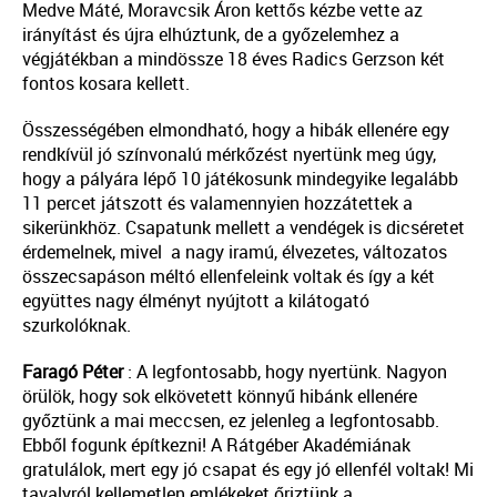
Medve Máté, Moravcsik Áron kettős kézbe vette az
irányítást és újra elhúztunk, de a győzelemhez a
végjátékban a mindössze 18 éves Radics Gerzson két
fontos kosara kellett.
Összességében elmondható, hogy a hibák ellenére egy
rendkívül jó színvonalú mérkőzést nyertünk meg úgy,
hogy a pályára lépő 10 játékosunk mindegyike legalább
11 percet játszott és valamennyien hozzátettek a
sikerünkhöz. Csapatunk mellett a vendégek is dicséretet
érdemelnek, mivel a nagy iramú, élvezetes, változatos
összecsapáson méltó ellenfeleink voltak és így a két
együttes nagy élményt nyújtott a kilátogató
szurkolóknak.
Faragó Péter
: A legfontosabb, hogy nyertünk. Nagyon
örülök, hogy sok elkövetett könnyű hibánk ellenére
győztünk a mai meccsen, ez jelenleg a legfontosabb.
Ebből fogunk építkezni! A Rátgéber Akadémiának
gratulálok, mert egy jó csapat és egy jó ellenfél voltak! Mi
tavalyról kellemetlen emlékeket őriztünk a