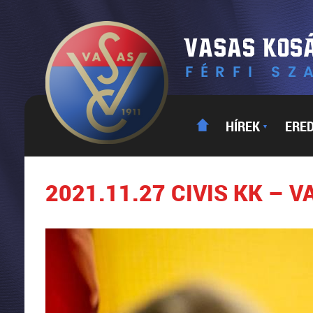
HÍREK
ERE
▼
2021.11.27 CIVIS KK – 