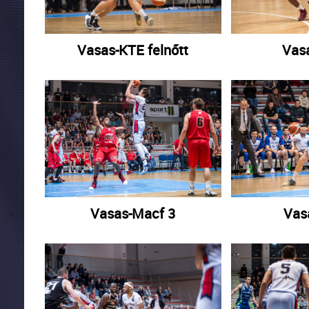
Vasas-KTE felnőtt
Vas
Vasas-Macf 3
Vas