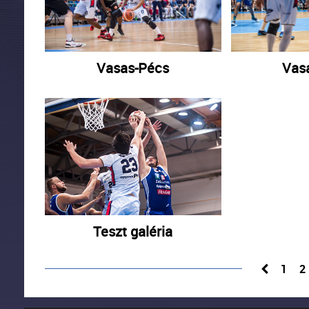
Vasas-Pécs
Vas
Teszt galéria
1
2