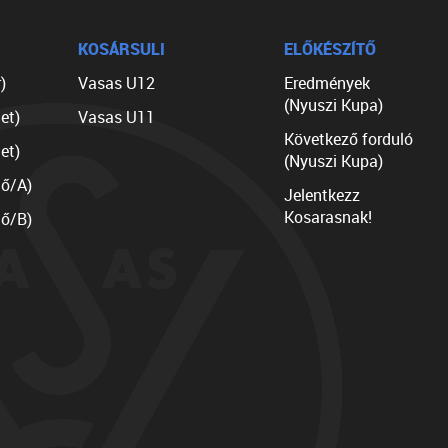
KOSÁRSULI
ELŐKÉSZÍTŐ
)
Vasas U12
Eredmények
(Nyuszi Kupa)
et)
Vasas U11
Következő forduló
et)
(Nyuszi Kupa)
lő/A)
Jelentkezz
Kosarasnak!
lő/B)