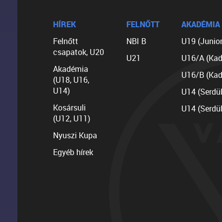
HÍREK
FELNŐTT
AKADÉMIA
Felnőtt
NBI B
U19 (Junior
csapatok, U20
U21
U16/A (Kad
Akadémia
U16/B (Kad
(U18, U16,
U14)
U14 (Serdü
Kosársuli
U14 (Serdü
(U12, U11)
Nyuszi Kupa
Egyéb hírek