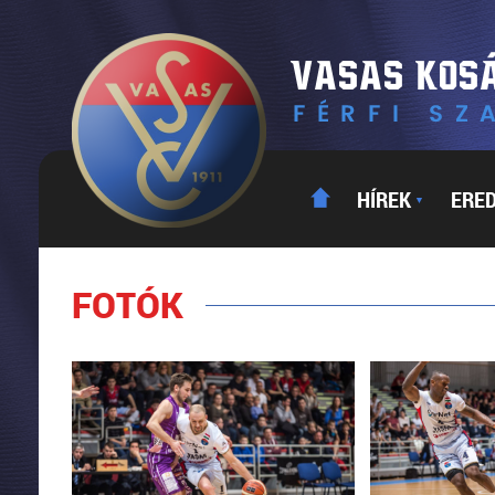
HÍREK
ERE
▼
FOTÓK