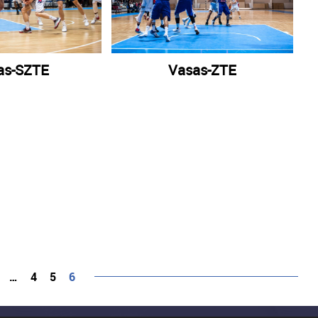
as-SZTE
Vasas-ZTE
…
4
5
6