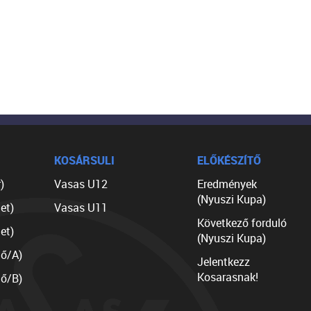
KOSÁRSULI
ELŐKÉSZÍTŐ
)
Vasas U12
Eredmények
(Nyuszi Kupa)
et)
Vasas U11
Következő forduló
et)
(Nyuszi Kupa)
lő/A)
Jelentkezz
Kosarasnak!
lő/B)