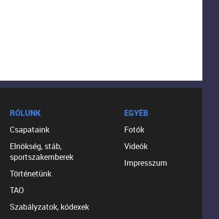
RÓLUNK
EGYÉB
Csapataink
Fotók
Elnökség, stáb,
Videók
sportszakemberek
Impresszum
Történetünk
TAO
Szabályzatok, kódexek