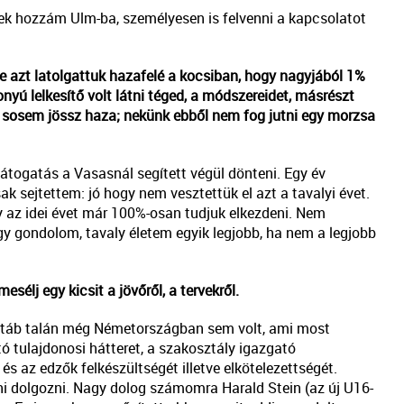
tek hozzám Ulm-ba, személyesen is felvenni a kapcsolatot
e azt latolgattuk hazafelé a kocsiban, hogy nagyjából 1%
nyú lelkesítő volt látni téged, a módszereidet, másrészt
te sosem jössz haza; nekünk ebből nem fog jutni egy morzsa
átogatás a Vasasnál segített végül dönteni. Egy év
 sejtettem: jó hogy nem vesztettük el azt a tavalyi évet.
y az idei évet már 100%-osan tudjuk elkezdeni. Nem
 gondolom, tavaly életem egyik legjobb, ha nem a legjobb
élj egy kicsit a jövőről, a tervekről.
 stáb talán még Németországban sem volt, ami most
ó tulajdonosi hátteret, a szakosztály igazgató
és az edzők felkészültségét illetve elkötelezettségét.
i dolgozni. Nagy dolog számomra Harald Stein (az új U16-