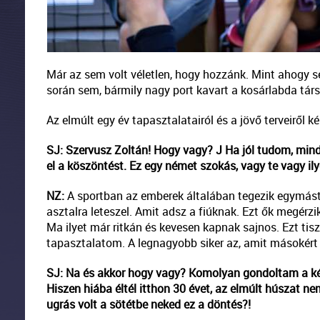
Már az sem volt véletlen, hogy hozzánk. Mint ahogy s
során sem, bármily nagy port kavart a kosárlabda tá
Az elmúlt egy év tapasztalatairól és a jövő terveiről
SJ: Szervusz Zoltán! Hogy vagy?
J
Ha jól tudom, minde
el a köszöntést. Ez egy német szokás, vagy te vagy il
NZ:
A sportban az emberek általában tegezik egymást.
asztalra leteszel. Amit adsz a fiúknak. Ezt ők megérzi
Ma ilyet már ritkán és kevesen kapnak sajnos. Ezt tis
tapasztalatom. A legnagyobb siker az, amit másokért
SJ: Na és akkor hogy vagy? Komolyan gondoltam a kér
Hiszen hiába éltél itthon 30 évet, az elmúlt húszat ne
ugrás volt a sötétbe neked ez a döntés?!