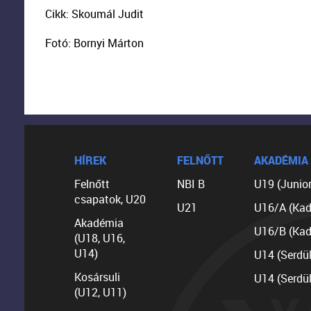
Cikk: Skoumál Judit
Fotó: Bornyi Márton
HÍREK
FELNŐTT
AKADÉMIA
Felnőtt
NBI B
U19 (Junior
csapatok, U20
U21
U16/A (Kad
Akadémia
U16/B (Kad
(U18, U16,
U14)
U14 (Serdü
Kosársuli
U14 (Serdü
(U12, U11)