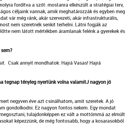
olyra fordítva a szót: mostanra elkészült a stratégiai terv,
világos céljaink vannak, amik meghatározzák és egyben meg
at vár még ránk, akár szervezeti, akár infrastrukturális,
ost nem szeretnék senkit terhelni. Látni fogják az
előtte nem látott mértékben áramlanak felénk a gyerekek és
n sem?
it. Csak annyit mondhatok: Hajrá Vasas! Hajrá
a tegnap tényleg nyertünk volna valamit
J
nagyon jó
t negyven éve azt csinálhatom, amit szeretek. A jó
tam gondolkodni. Ez nagyon fontos nekem. Egy mondat
k megosztani, tulajdonképpen ez vált a mottómmá az elmúlt
arasokat képezzünk, de még fontosabb, hogy a kosarasokból