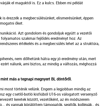
 várják el maguktól is. Ez a kulcs. Ebben mi példát
k is érezzék a megbecsülésünket, elismerésünket, éppen
támogatni őket.
munikáció. Azt gondolom és gondoljuk együtt a vezetői
a folyamatos szakmai fejlődés eredményt hoz. Az
rendszeres értékelés és a megbecsülés lehet az a struktúra,
 pihenés, nem dőlhetünk hátra egy jó eredmény után, mert
ezért nálunk, ami biztos, az mindig a változás, méghozzá
, mint más a tegnapi megnyert BL döntőről.
mi most történik velünk. Engem a legjobban mindig az
sz egy csetlő-botló kisfiúból U16-os válogatott versenyző
zervezett keretek között, vezetőként, az én módszerem
meg…. és vannak körülöttem támogatók, segítők, kollégák… és