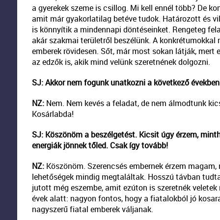
a gyerekek szeme is csillog. Mi kell ennél több? De kom
amit már gyakorlatilag betéve tudok. Határozott és 
is könnyítik a mindennapi döntéseinket. Rengeteg felad
akár szakmai területről beszélünk. A konkrétumokkal m
emberek rövidesen. Sőt, már most sokan látják, mert 
az edzők is, akik mind velünk szeretnének dolgozni.
SJ: Akkor nem fogunk unatkozni a következő évekbe
NZ:
Nem. Nem kevés a feladat, de nem álmodtunk kics
Kosárlabda!
SJ: Köszönöm a beszélgetést. Kicsit úgy érzem, minth
energiák jönnek tőled. Csak így tovább!
NZ:
Köszönöm. Szerencsés embernek érzem magam, mer
lehetőségek mindig megtaláltak. Hosszú távban tud
jutott még eszembe, amit ezúton is szeretnék velete
évek alatt: nagyon fontos, hogy a fiatalokból jó kos
nagyszerű fiatal emberek váljanak.