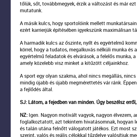
tőlük, sőt, továbbmegyek, érzik a változást és már ezt
mutatunk.
A másik kulcs, hogy sportolóink mellett munkatársain
ezért karrierjük építésében igyekszünk maximálisan 
A harmadik kulcs az őszinte, nyílt és egyértelmű kom
körrel, hogy a tudatos, megalkuvás nélküli munka és 
egyértelmű feladatok és elvárások, a felelős munka, a 
amely közelebb visz minket a kitűzött céljainkhoz.
A sport egy olyan szakma, ahol nincs megállás, nincs
mindig újabb és újabb megmérettetés vár ránk. Éppen 
a fejlődés által.
SJ: Látom, a fejedben van minden. Úgy beszélsz erről
NZ:
Igen. Nagyon motivált vagyok, nagyon élvezem, a
foglalkoztatott, azt tekintem hivatásomnak, hogyan le
és talán utána felnőtt válogatott játékos. Ezt most s
szerint, valós és reális célokkal tűzdelve valósítjuk 