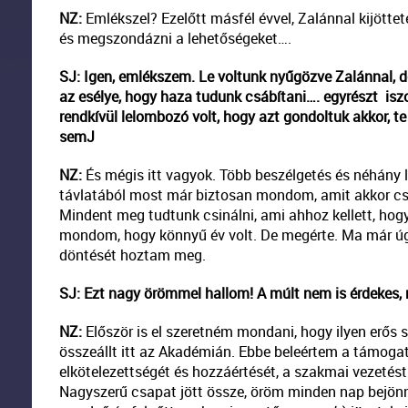
NZ:
Emlékszel? Ezelőtt másfél évvel, Zalánnal kijötte
és megszondázni a lehetőségeket….
SJ: Igen, emlékszem. Le voltunk nyűgözve Zalánnal, d
az esélye, hogy haza tudunk csábítani…. egyrészt iszo
rendkívül lelombozó volt, hogy azt gondoltuk akkor, 
sem
J
NZ:
És mégis itt vagyok. Több beszélgetés és néhány l
távlatából most már biztosan mondom, amit akkor csak
Mindent meg tudtunk csinálni, ami ahhoz kellett, hog
mondom, hogy könnyű év volt. De megérte. Ma már úgy
döntését hoztam meg.
SJ: Ezt nagy örömmel hallom! A múlt nem is érdekes, mes
NZ:
Először is el szeretném mondani, hogy ilyen erős
összeállt itt az Akadémián. Ebbe beleértem a támogat
elkötelezettségét és hozzáértését, a szakmai vezetést 
Nagyszerű csapat jött össze, öröm minden nap bejönn