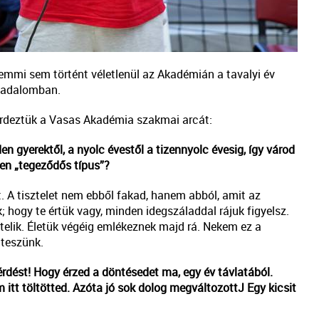
emmi sem történt véletlenül az Akadémián a tavalyi év
rsadalomban.
 kérdeztük a Vasas Akadémia szakmai arcát:
n gyerektől, a nyolc évestől a tizennyolc évesig, így várod
yen „tegeződős típus”?
 A tisztelet nem ebből fakad, hanem abból, amit az
k; hogy te értük vagy, minden idegszáladdal rájuk figyelsz.
ztelik. Életük végéig emlékeznek majd rá. Nekem ez a
 teszünk.
dést! Hogy érzed a döntésedet ma, egy év távlatából.
m itt töltötted. Azóta jó sok dolog megváltozott
J
Egy kicsit