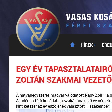
HÍREK
ERE
▼
EGY ÉV TAPASZTALATAIR
ZOLTÁN SZAKMAI VEZETŐ
A hatvanegyszeres magyar válogatott Nagy Zoli – a g
Akadémia férfi kosárlabda szakágának. 20 év németo
kint kétszer az év edzőjének választott – szakember.