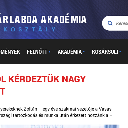
DMÉNYEK
FELNŐTT
AKADÉMIA
KOSÁRSULI
▼
▼
▼
ÓL KÉRDEZTÜK NAGY
T
yerekeknek Zoltán – egy éve szakmai vezetője a Vasas
rszági tartózkodás és munka után érkezett hozzánk a –