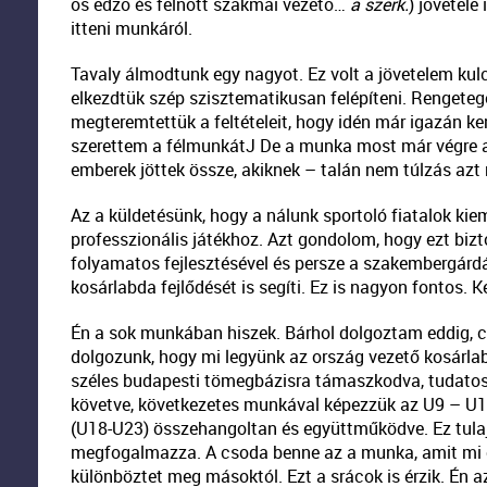
os edző és felnőtt szakmai vezető…
a szerk.
) jövetele
itteni munkáról.
Tavaly álmodtunk egy nagyot. Ez volt a jövetelem ku
elkezdtük szép szisztematikusan felépíteni. Rengeteg
megteremtettük a feltételeit, hogy idén már igazán k
szerettem a félmunkátJ De a munka most már végre a
emberek jöttek össze, akiknek – talán nem túlzás azt 
Az a küldetésünk, hogy a nálunk sportoló fiatalok kie
professzionális játékhoz. Azt gondolom, hogy ezt bizt
folyamatos fejlesztésével és persze a szakembergárd
kosárlabda fejlődését is segíti. Ez is nagyon fontos. K
Én a sok munkában hiszek. Bárhol dolgoztam eddig, c
dolgozunk, hogy mi legyünk az ország vezető kosárl
széles budapesti tömegbázisra támaszkodva, tudatos 
követve, következetes munkával képezzük az U9 – U12
(U18-U23) összehangoltan és együttműködve. Ez tul
megfogalmazza. A csoda benne az a munka, amit mi e
különböztet meg másoktól. Ezt a srácok is érzik. Én azt