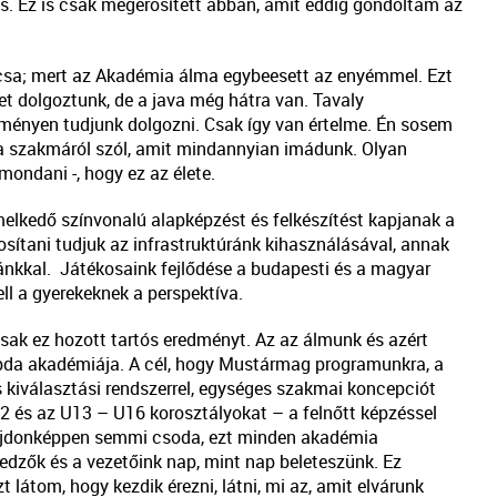
 is. Ez is csak megerősített abban, amit eddig gondoltam az
lcsa; mert az Akadémia álma egybeesett az enyémmel. Ezt
et dolgoztunk, de a java még hátra van. Tavaly
eményen tudjunk dolgozni. Csak így van értelme. Én sosem
 szakmáról szól, amit mindannyian imádunk. Olyan
mondani -, hogy ez az élete.
melkedő színvonalú alapképzést és felkészítést kapjanak a
osítani tudjuk az infrastruktúránk kihasználásával, annak
ánkkal. Játékosaink fejlődése a budapesti és a magyar
ell a gyerekeknek a perspektíva.
sak ez hozott tartós eredményt. Az az álmunk és azért
abda akadémiája. A cél, hogy Mustármag programunkra, a
kiválasztási rendszerrel, egységes szakmai koncepciót
 és az U13 – U16 korosztályokat – a felnőtt képzéssel
ajdonképpen semmi csoda, ezt minden akadémia
dzők és a vezetőink nap, mint nap beleteszünk. Ez
 látom, hogy kezdik érezni, látni, mi az, amit elvárunk