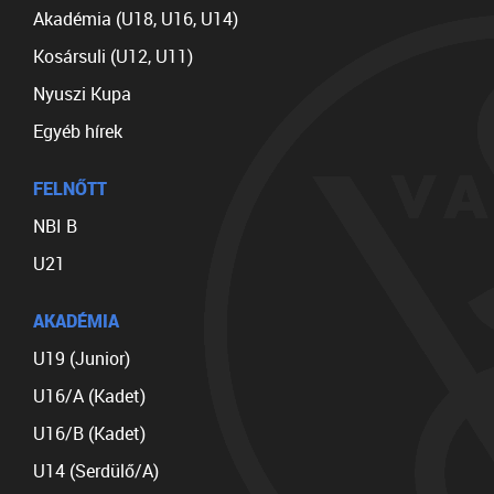
Akadémia (U18, U16, U14)
Kosársuli (U12, U11)
Nyuszi Kupa
Egyéb hírek
FELNŐTT
NBI B
U21
AKADÉMIA
U19 (Junior)
U16/A (Kadet)
U16/B (Kadet)
U14 (Serdülő/A)