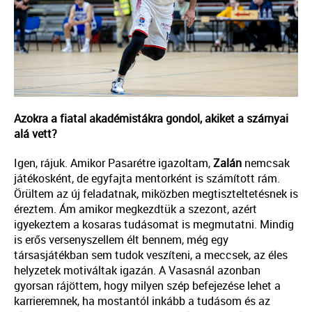
Azokra a fiatal akadémistákra gondol, akiket a szárnyai
alá vett?
Igen, rájuk. Amikor Pasarétre igazoltam,
Zalán
nemcsak
játékosként, de egyfajta mentorként is számított rám.
Örültem az új feladatnak, miközben megtiszteltetésnek is
éreztem. Ám amikor megkezdtük a szezont, azért
igyekeztem a kosaras tudásomat is megmutatni. Mindig
is erős versenyszellem élt bennem, még egy
társasjátékban sem tudok veszíteni, a meccsek, az éles
helyzetek motiváltak igazán. A Vasasnál azonban
gyorsan rájöttem, hogy milyen szép befejezése lehet a
karrieremnek, ha mostantól inkább a tudásom és az