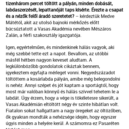
tizenhárom percet töltött a pályán, minden dobását,
labdaszerzését, lepattanóját taps kísérte. Érezte a csapat
és a nézők felől áradó szeretetet?
– kérdeztük Medve
Mátétól, akit az utolsó bajnoki mérkőzés előtt
búcsúztatott a Vasas Akadémia nevében Mészáros
Zalán, a férfi szakosztály igazgatója.
Igen, egyértelműen, és mindenkinek hálás vagyok, aki
még szebbé tette ezt a napot. Bevallom, az utóbbi
másfél hétben nagyon keveset aludtam. A
legkülönbözőbb gondolatok cikáztak bennem,
igyekeztem egyfajta mérleget vonni. Negyedszázadot
töltöttem a kosárlabda pályán, amibe még belegondolni
is nehéz. Annyi szépet és jót kaptam a sportágtól, hogy
most már valóban könnyű és hálás szívvel tehetem le a
labdát. Úgy érzem, hogy a vége is tökéletesre sikerült, a
Vasas Akadémián eltöltött négy év szinte hibátlan volt.
Fiatalon sokat hallgattam a nagy öregeket az öltözőben,
ők gyakran mondták a nehézsége idején, hogy egyszer
úgyis minden a helyére kerül. A számomra ez Pasaréten