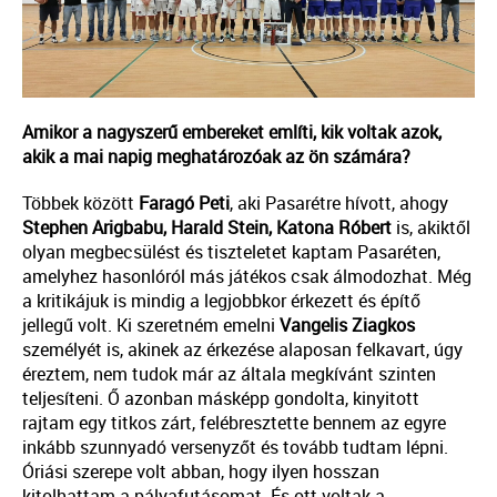
Amikor a nagyszerű embereket említi, kik voltak azok,
akik a mai napig meghatározóak az ön számára?
Többek között
Faragó Peti
, aki Pasarétre hívott, ahogy
Stephen Arigbabu, Harald Stein, Katona
Róbert
is, akiktől
olyan megbecsülést és tiszteletet kaptam Pasaréten,
amelyhez hasonlóról más játékos csak álmodozhat. Még
a kritikájuk is mindig a legjobbkor érkezett és építő
jellegű volt. Ki szeretném emelni
Vangelis Ziagkos
személyét is, akinek az érkezése alaposan felkavart, úgy
éreztem, nem tudok már az általa megkívánt szinten
teljesíteni. Ő azonban másképp gondolta, kinyitott
rajtam egy titkos zárt, felébresztette bennem az egyre
inkább szunnyadó versenyzőt és tovább tudtam lépni.
Óriási szerepe volt abban, hogy ilyen hosszan
kitolhattam a pályafutásomat. És ott voltak a