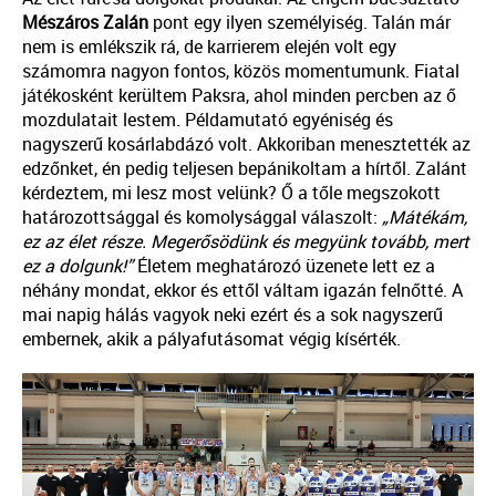
Mészáros
Zalán
pont egy ilyen személyiség. Talán már
nem is emlékszik rá, de karrierem elején volt egy
számomra nagyon fontos, közös momentumunk. Fiatal
játékosként kerültem Paksra, ahol minden percben az ő
mozdulatait lestem. Példamutató egyéniség és
nagyszerű kosárlabdázó volt. Akkoriban menesztették az
edzőnket, én pedig teljesen bepánikoltam a hírtől. Zalánt
kérdeztem, mi lesz most velünk? Ő a tőle megszokott
határozottsággal és komolysággal válaszolt:
„Mátékám,
ez az élet része. Megerősödünk és megyünk tovább, mert
ez a dolgunk!”
Életem meghatározó üzenete lett ez a
néhány mondat, ekkor és ettől váltam igazán felnőtté. A
mai napig hálás vagyok neki ezért és a sok nagyszerű
embernek, akik a pályafutásomat végig kísérték.