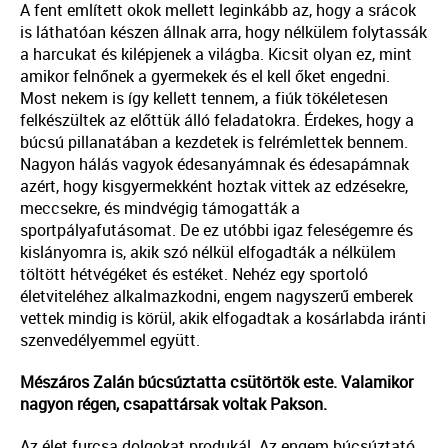
A fent említett okok mellett leginkább az, hogy a srácok
is láthatóan készen állnak arra, hogy nélkülem folytassák
a harcukat és kilépjenek a világba. Kicsit olyan ez, mint
amikor felnőnek a gyermekek és el kell őket engedni.
Most nekem is így kellett tennem, a fiúk tökéletesen
felkészültek az előttük álló feladatokra. Érdekes, hogy a
búcsú pillanatában a kezdetek is felrémlettek bennem.
Nagyon hálás vagyok édesanyámnak és édesapámnak
azért, hogy kisgyermekként hoztak vittek az edzésekre,
meccsekre, és mindvégig támogatták a
sportpályafutásomat. De ez utóbbi igaz feleségemre és
kislányomra is, akik szó nélkül elfogadták a nélkülem
töltött hétvégéket és estéket. Nehéz egy sportoló
életviteléhez alkalmazkodni, engem nagyszerű emberek
vettek mindig is körül, akik elfogadtak a kosárlabda iránti
szenvedélyemmel együtt.
Mészáros Zalán búcsúztatta csütörtök este. Valamikor
nagyon régen, csapattársak voltak Pakson.
Az élet furcsa dolgokat produkál. Az engem búcsúztató