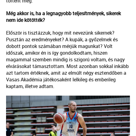
történt meg.
Még akkor is, ha a legnagyobb teljesítmények, sikerek
nem ide kötötték?
Először is tisztázzuk, hogy mit nevezünk sikernek?
Pusztán az eredményeket? A kupák, a győzelmek és
dobott pontok számában mérjük magunkat? Volt
időszak, amikor én is így gondolkodtam, hiszen
magammal szemben mindig is szigorú voltam, és nagy
elvárásokat támasztottam. Most azonban sokkal inkább
azt tartom értéknek, amit az elmúlt négy esztendőben a
Vasas Akadémia játékosaként lelkileg és emberileg
kaptam, illetve adtam.