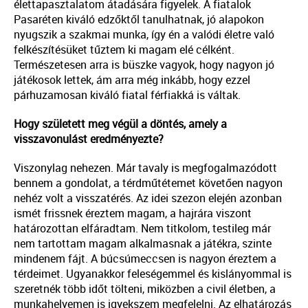
élettapasztalatom átadására figyelek. A fiatalok
Pasaréten kiváló edzőktől tanulhatnak, jó alapokon
nyugszik a szakmai munka, így én a valódi életre való
felkészítésüket tűztem ki magam elé célként.
Természetesen arra is büszke vagyok, hogy nagyon jó
játékosok lettek, ám arra még inkább, hogy ezzel
párhuzamosan kiváló fiatal férfiakká is váltak.
Hogy született meg végül a döntés, amely a
visszavonulást eredményezte?
Viszonylag nehezen. Már tavaly is megfogalmazódott
bennem a gondolat, a térdműtétemet követően nagyon
nehéz volt a visszatérés. Az idei szezon elején azonban
ismét frissnek éreztem magam, a hajrára viszont
határozottan elfáradtam. Nem titkolom, testileg már
nem tartottam magam alkalmasnak a játékra, szinte
mindenem fájt. A búcsúmeccsen is nagyon éreztem a
térdeimet. Ugyanakkor feleségemmel és kislányommal is
szeretnék több időt tölteni, miközben a civil életben, a
munkahelyemen is igyekszem megfelelni. Az elhatározás