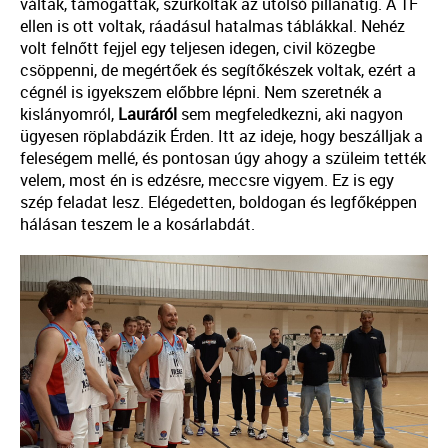
váltak, támogattak, szurkoltak az utolsó pillanatig. A TF
ellen is ott voltak, ráadásul hatalmas táblákkal. Nehéz
volt felnőtt fejjel egy teljesen idegen, civil közegbe
csöppenni, de megértőek és segítőkészek voltak, ezért a
cégnél is igyekszem előbbre lépni. Nem szeretnék a
kislányomról,
Lauráról
sem megfeledkezni, aki nagyon
ügyesen röplabdázik Érden. Itt az ideje, hogy beszálljak a
feleségem mellé, és pontosan úgy ahogy a szüleim tették
velem, most én is edzésre, meccsre vigyem. Ez is egy
szép feladat lesz. Elégedetten, boldogan és legfőképpen
hálásan teszem le a kosárlabdát.