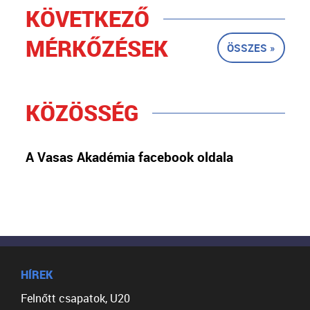
KÖVETKEZŐ
MÉRKŐZÉSEK
ÖSSZES »
KÖZÖSSÉG
A Vasas Akadémia facebook oldala
HÍREK
Felnőtt csapatok, U20