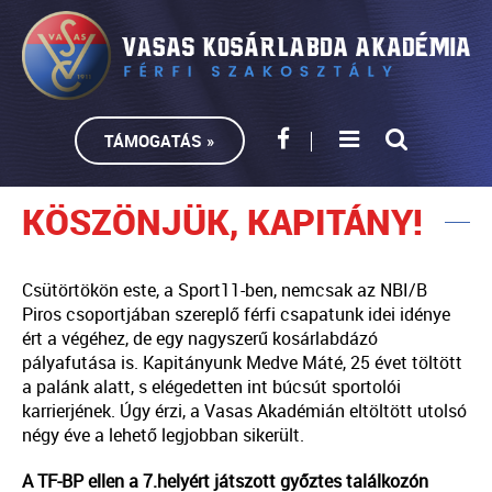
TÁMOGATÁS »
KÖSZÖNJÜK, KAPITÁNY!
Csütörtökön este, a Sport11-ben, nemcsak az NBI/B
Piros csoportjában szereplő férfi csapatunk idei idénye
ért a végéhez, de egy nagyszerű kosárlabdázó
pályafutása is. Kapitányunk Medve Máté, 25 évet töltött
a palánk alatt, s elégedetten int búcsút sportolói
karrierjének. Úgy érzi, a Vasas Akadémián eltöltött utolsó
négy éve a lehető legjobban sikerült.
A TF-BP ellen a 7.helyért játszott győztes találkozón