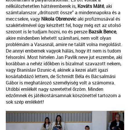
nélkülözhetetlen háttéremberek is,
Kováts
Máté
, aki
számtalanszor „drótozott össze” a mindennapokra és a
meccsekre, vagy
Nikola
Obrenovic
aki profizmusával és
szakértelmével úgy készített fel, hogy még ezt az utolsó
szezont is le tudjam hozni, no és persze
Bazsik
Bence
,
akire mindenben lehetett számítani, nem volt olyan
problémám a Vasasnál, amire ne talált volna megoldást.
De annyi embernek vagyok hálás, hogy itt nem is tudom
felsorolni. Most hirtelen Jan Pavlík neve jut eszembe, aki
korábban a nehéz időkben is bizalmat szavazott nekem,
vagy Branislav Dzunic-é, akinek a kezei alatt igazi
kosárlabdázó lettem, de Schmidt Béla és Bácsalmási
Gábor is meghatározó személyiség volt a számomra.
Utóbbi emlékét nagy szeretettel őrzöm. Minden
edzőmnek és játékostársamnak köszönettel tartozom a
sok szép emlékért!