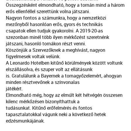
Összegzésként elmondható, hogy a tornán mind a három
erős ellenféllel szerettünk volna játszani.
Nagyon fontos a számunkra, hogy a nemzetközi
mezőnyből hasonlóan erős, gyors és technikás
csapatok ellen tudjuk gyakorolni. A 2019-20-as
szezonban minél több ilyen mérkőzést szeretnénk
játszani, hasonló tornákon részt venni.
Köszönjük a Szervezőknek a meghívást, nagyon
figyelmesek voltak velünk.
A Leonardo Hotelben kitűnő körülmények között voltunk
elszállásolva, és szuper volt az ellátásunk
is. Gratulálunk a Bayernek a tornagyőzelemért, ahogyan
minden résztvevőnek a színvonalas
játékért.
Elmondható még, hogy az elmúlt két hétvégén összesen
kilenc mérkőzésen bizonyíthattuk a
tudásunkat. Kitűnő erőfelmérés és fontos
tapasztalatokkal vágunk neki a következő hetek
edzésmunkájának.