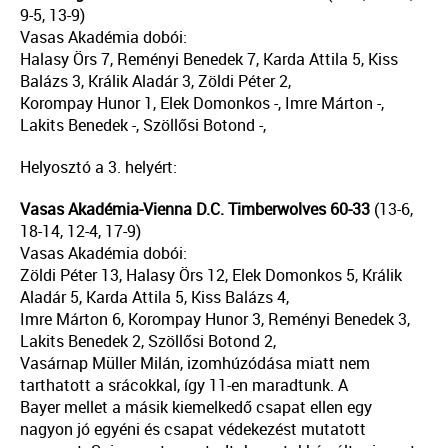
9-5, 13-9)
Vasas Akadémia dobói:
Halasy Örs 7, Reményi Benedek 7, Karda Attila 5, Kiss
Balázs 3, Králik Aladár 3, Zöldi Péter 2,
Korompay Hunor 1, Elek Domonkos -, Imre Márton -,
Lakits Benedek -, Szöllősi Botond -,
Helyosztó a 3. helyért:
Vasas Akadémia-Vienna D.C. Timberwolves 60-33
(13-6,
18-14, 12-4, 17-9)
Vasas Akadémia dobói:
Zöldi Péter 13, Halasy Örs 12, Elek Domonkos 5, Králik
Aladár 5, Karda Attila 5, Kiss Balázs 4,
Imre Márton 6, Korompay Hunor 3, Reményi Benedek 3,
Lakits Benedek 2, Szöllősi Botond 2,
Vasárnap Müller Milán, izomhúzódása miatt nem
tarthatott a srácokkal, így 11-en maradtunk. A
Bayer mellet a másik kiemelkedő csapat ellen egy
nagyon jó egyéni és csapat védekezést mutatott