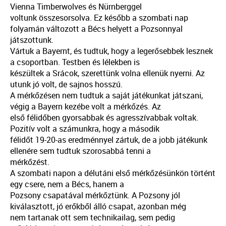
Vienna Timberwolves és Nürnberggel
voltunk összesorsolva. Ez később a szombati nap
folyamán változott a Bécs helyett a Pozsonnyal
játszottunk.
Vártuk a Bayernt, és tudtuk, hogy a legerősebbek lesznek
a csoportban. Testben és lélekben is
készültek a Srácok, szerettünk volna ellenük nyerni. Az
utunk jó volt, de sajnos hosszú.
A mérkőzésen nem tudtuk a saját játékunkat játszani,
végig a Bayern kezébe volt a mérkőzés. Az
első félidőben gyorsabbak és agresszívabbak voltak.
Pozitív volt a számunkra, hogy a második
félidőt 19-20-as eredménnyel zártuk, de a jobb játékunk
ellenére sem tudtuk szorosabbá tenni a
mérkőzést.
A szombati napon a délutáni első mérkőzésünkön történt
egy csere, nem a Bécs, hanem a
Pozsony csapatával mérkőztünk. A Pozsony jól
kiválasztott, jó erőkből álló csapat, azonban még
nem tartanak ott sem technikailag, sem pedig