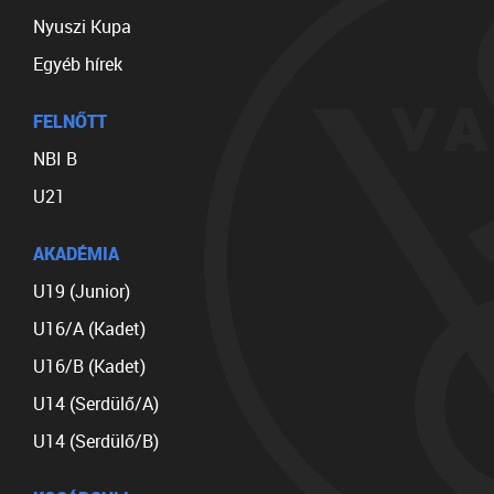
Nyuszi Kupa
Egyéb hírek
FELNŐTT
NBI B
U21
AKADÉMIA
U19 (Junior)
U16/A (Kadet)
U16/B (Kadet)
U14 (Serdülő/A)
U14 (Serdülő/B)