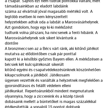
a csapat. Sajnos ezt nem tudtuk pontokká váltani, mert
támadásainkban az eladott labdáink
száma az elvártnál jóval magasabb mértékű volt. A
legtöbb esetben ki nem kényszerített
helyzetekben adtuk oda a labdát a Marosvásárhelynek.
Azt gondolom, hogy egy ki-ki mérkőzést
tudtunk volna játszani, ha nincsenek a fenti hibáink. A
Marosvásárhelynek sok sikert kívántunk a
döntőre
A bronzmeccsen az a Bécs várt ránk, aki kitűnő játékot
mutatva az elődöntőben csak pár ponttal
kapott ki a későbbi győztes Bayern ellen. A mérkőzésen a
bécsiek két kulcsjátékosát sikerült
kitűnő egyéni és csapatvédekezésünknek köszönhetően
kikapcsolnunk a játékból. Játékosaim
ügyesen vezették és variálták a helyzetnek megfelelően a
gyorsindításos és felállt védelem elleni
játékunkat. Repertoárunkból mindent megmutatunk
olyannyira, hogy a ziccereink és a közép távoli
dobásaink mellett a büntetőket is magas százalékkal
értékesítettük, a vonalról 15 pontot dobtunk.