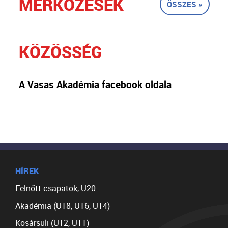
MÉRKŐZÉSEK
ÖSSZES »
KÖZÖSSÉG
A Vasas Akadémia facebook oldala
HÍREK
Felnőtt csapatok, U20
Akadémia (U18, U16, U14)
Kosársuli (U12, U11)