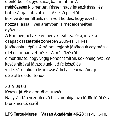
erőnlétben, és gyorsaságban mint mi. A
mérkőzésen kipihenten, frissen nagy intenzitással, és
bátorsággal játszottunk. Az első perctől
kezdve domináltunk, nem volt kérdés, hogy ezzel a
hozzáállással ilyen arányban is megérdemelten
győzünk.
A Nürnbergnél az eredmény kicsit csalóka, mivel a
csapat összetétele zömében 2009-es, u11-es
játékosokra épült. A három legjobb játékosuk egy másik
u14-es tornán vett részt. A mérkőzésről
elmondható, hogy végig koncentráltan, sok energiával, és
kevés hibával játszottunk. Jó felkészülés
volt számunkra a Marosvásárhely elleni vasárnap
délelőtti elődöntőhöz.
2019.09.08.:
Keresztjáték a döntőbe jutásért
Nagy Zoltán vezetőedző beszámolója az elődöntőről és a
bronzmérkőzésről:
LPS Targu-Mures – Vasas Akadémia 46-28
(11-4, 13-10,