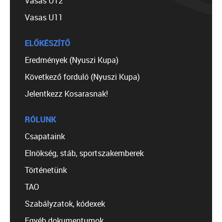
Vasas U12
Vasas U11
ELŐKÉSZÍTŐ
Eredmények (Nyuszi Kupa)
Következő forduló (Nyuszi Kupa)
Jelentkezz Kosarasnak!
RÓLUNK
Csapataink
Elnökség, stáb, sportszakemberek
Történetünk
TAO
Szabályzatok, kódexek
Egyéb dokumentumok