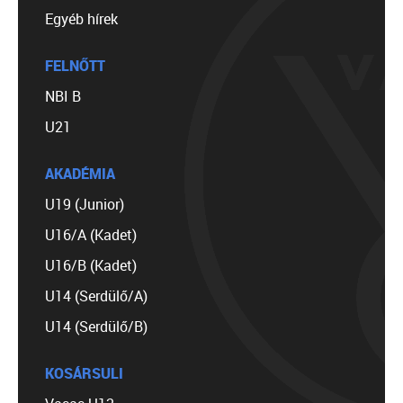
Egyéb hírek
FELNŐTT
NBI B
U21
AKADÉMIA
U19 (Junior)
U16/A (Kadet)
U16/B (Kadet)
U14 (Serdülő/A)
U14 (Serdülő/B)
KOSÁRSULI