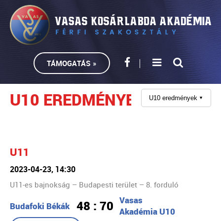
TÁMOGATÁS »
U10 EREDMÉNYEK
U10 eredmények
▼
U11
2023-04-23, 14:30
U11-es bajnokság – Budapesti terület – 8. forduló
Vasas
48 : 70
Budafoki Békák
Akadémia U10