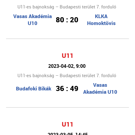
U11-es bajnokság – Budapesti terület 7. forduló
Vasas Akadémia
KLKA
80 : 20
U10
Homoktövis
U11
2023-04-02, 9:00
U11-es bajnokság – Budapesti terület 7. forduló
Vasas
36 : 49
Budafoki Bikák
Akadémia U10
U11
2023-03-05, 14:45