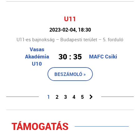
U11
2023-02-04, 18:30
U11-es bajnokság – Budapesti terület – 5. forduló
Vasas
30 : 35
Akadémia
MAFC Csiki
U10
BESZÁMOLÓ »
1
2
3
4
5
TÁMOGATÁS