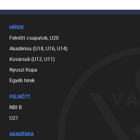
HÍREK
Felnőtt csapatok, U20
Akadémia (U18, U16, U14)
Kosársuli (U12, U11)
Nyuszi Kupa
Egyéb hírek
FELNŐTT
NBI B
U21
AKADÉMIA