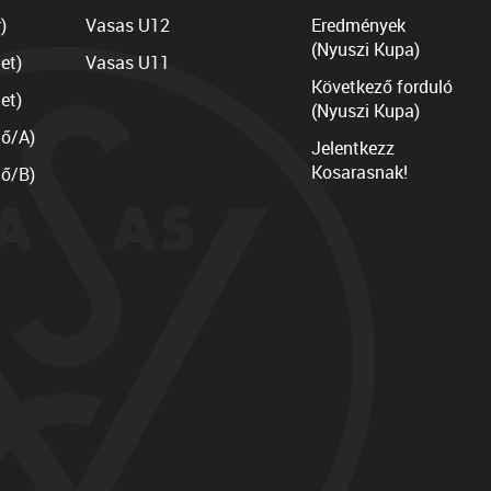
)
Vasas U12
Eredmények
(Nyuszi Kupa)
et)
Vasas U11
Következő forduló
et)
(Nyuszi Kupa)
lő/A)
Jelentkezz
Kosarasnak!
lő/B)