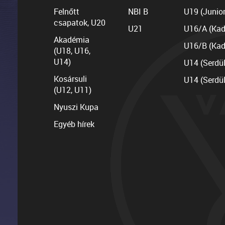
Felnőtt
NBI B
U19 (Junior
csapatok, U20
U21
U16/A (Kad
Akadémia
U16/B (Kad
(U18, U16,
U14)
U14 (Serdü
Kosársuli
U14 (Serdü
(U12, U11)
Nyuszi Kupa
Egyéb hírek