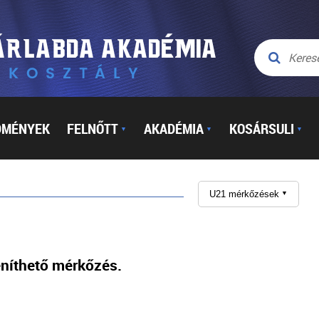
DMÉNYEK
FELNŐTT
AKADÉMIA
KOSÁRSULI
▼
▼
▼
U21 mérkőzések
▼
níthető mérkőzés.