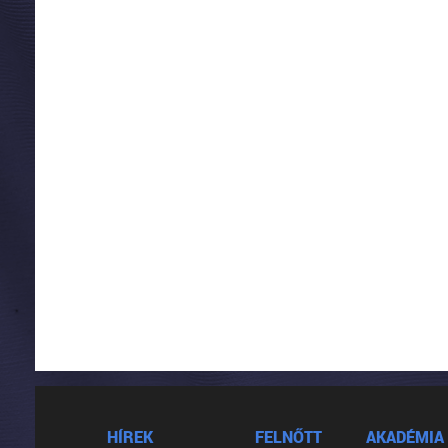
HÍREK
FELNŐTT
AKADÉMIA