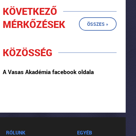
KÖVETKEZŐ
MÉRKŐZÉSEK
ÖSSZES »
KÖZÖSSÉG
A Vasas Akadémia facebook oldala
RÓLUNK
EGYÉB