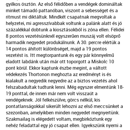
gyilkos ösztön. Az első félidőben a vendégek domináltak
minket támadó pattanóban, viszont a sebességet és a
ritmust mi diktáltuk. Mindkét csapatnak megvoltak a
helyzetei, mi agresszívabbak voltunk a palánk alatt és jó
százalékkal dobtunk a kiosztásokból is zóna ellen. Félidei
8 pontos vezetésünknél egyszerűen muszáj volt elsöprő
harmadik negyedet produkálnunk. A 30. percre elértük a
14 pontos áhított különbséget, majd a 19 pontos
vezetést is. Itt megtorpantunk és egy pár könnyelmű
eladott labdánk után már ott toporgott a Miskolc 10
pont körül. Ekkor kaptunk észbe megint, a váltott
védekezés Thortonon meghozta az eredményt is és
kialakult a negyedik negyedre az a biztos vezetés ahol
felszabadultak tudtunk lenni. Még egyszer elmentünk 18-
19 ponttal, de innen már nem volt visszaút a
vendégeknek. Jól felkészülve, görcs nélkül, kis
pontatlanságokkal sikerült lehozni az első meccsünket a
szezonban, amelyikben minden negyedet megnyertünk.
Szakmailag is elégedett voltam, megbirkóztunk egy
nehéz feladattal egy jó csapat ellen. Igyekszünk nyerni a