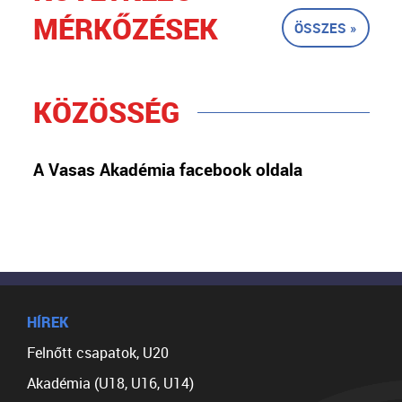
MÉRKŐZÉSEK
ÖSSZES »
KÖZÖSSÉG
A Vasas Akadémia facebook oldala
HÍREK
Felnőtt csapatok, U20
Akadémia (U18, U16, U14)