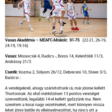
Vasas Akadémia – MEAFC-Miskolc 91-75
(22-21, 26-19,
24-19, 19-16)
Vasas:
Moravcsik 4, Radics -, Boros 14, Kelenföldi 11/3,
Andrássy 21/3.
Cserék:
Kozma 2, Sólyom 26/12, Debreceni 10, Steier 3/3,
Barócsi -.
A vendégeknél, ahogy számítottunk rá, már jönnie kellett
Thortonnak. Az első mérkőzésen 13 pontos vereséget
szenvedtünk, legalább 14-el kellett győzzünk ma. Nem
szeretem a korai nagy vezetéseket, mert könnyen vissza
lehet jönni belőle és elkényelmesíthet, ha nincs ott a