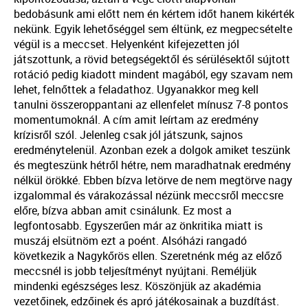
bedobásunk ami előtt nem én kértem időt hanem kikérték
nekünk. Egyik lehetőséggel sem éltünk, ez megpecsételte
végül is a meccset. Helyenként kifejezetten jól
játszottunk, a rövid betegségektől és sérülésektől sújtott
rotáció pedig kiadott mindent magából, egy szavam nem
lehet, felnőttek a feladathoz. Ugyanakkor meg kell
tanulni összeroppantani az ellenfelet mínusz 7-8 pontos
momentumoknál. A cím amit leírtam az eredmény
krízisről szól. Jelenleg csak jól játszunk, sajnos
eredménytelenül. Azonban ezek a dolgok amiket teszünk
és megteszünk hétről hétre, nem maradhatnak eredmény
nélkül örökké. Ebben bízva letörve de nem megtörve nagy
izgalommal és várakozással nézünk meccsről meccsre
előre, bízva abban amit csinálunk. Ez most a
legfontosabb. Egyszerűen már az önkritika miatt is
muszáj elsütnöm ezt a poént. Alsóházi rangadó
következik a Nagykőrös ellen. Szeretnénk még az előző
meccsnél is jobb teljesítményt nyújtani. Reméljük
mindenki egészséges lesz. Köszönjük az akadémia
vezetőinek, edzőinek és apró játékosainak a buzdítást.