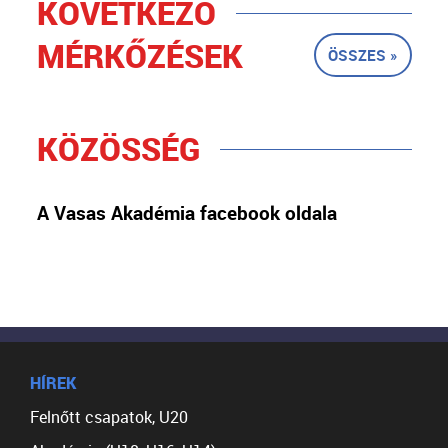
KÖVETKEZŐ
MÉRKŐZÉSEK
ÖSSZES »
KÖZÖSSÉG
A Vasas Akadémia facebook oldala
HÍREK
Felnőtt csapatok, U20