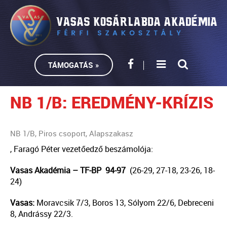
TÁMOGATÁS »
NB 1/B: EREDMÉNY-KRÍZIS
NB 1/B, Piros csoport, Alapszakasz
, Faragó Péter vezetőedző beszámolója:
Vasas Akadémia – TF-BP 94-97
(26-29, 27-18, 23-26, 18-
24)
Vasas:
Moravcsik 7/3, Boros 13, Sólyom 22/6, Debreceni
8, Andrássy 22/3.