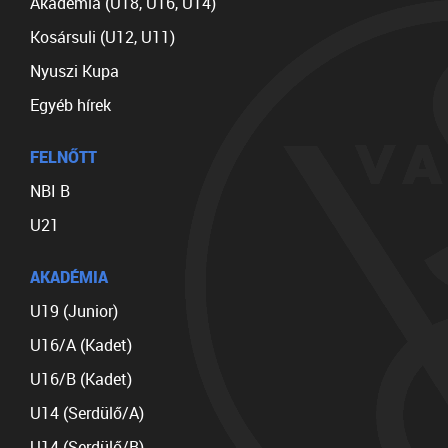
Akadémia (U18, U16, U14)
Kosársuli (U12, U11)
Nyuszi Kupa
Egyéb hírek
FELNŐTT
NBI B
U21
AKADÉMIA
U19 (Junior)
U16/A (Kadet)
U16/B (Kadet)
U14 (Serdülő/A)
U14 (Serdülő/B)