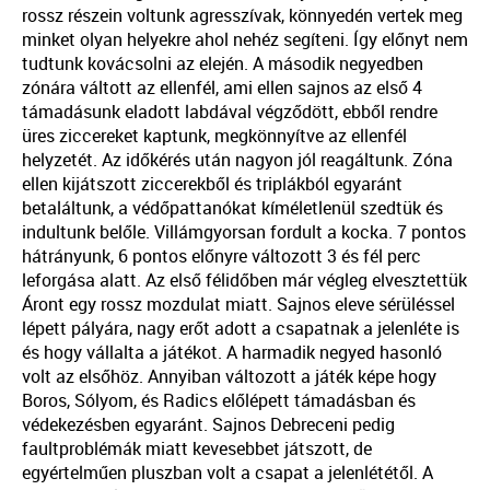
rossz részein voltunk agresszívak, könnyedén vertek meg
minket olyan helyekre ahol nehéz segíteni. Így előnyt nem
tudtunk kovácsolni az elején. A második negyedben
zónára váltott az ellenfél, ami ellen sajnos az első 4
támadásunk eladott labdával végződött, ebből rendre
üres ziccereket kaptunk, megkönnyítve az ellenfél
helyzetét. Az időkérés után nagyon jól reagáltunk. Zóna
ellen kijátszott ziccerekből és triplákból egyaránt
betaláltunk, a védőpattanókat kíméletlenül szedtük és
indultunk belőle. Villámgyorsan fordult a kocka. 7 pontos
hátrányunk, 6 pontos előnyre változott 3 és fél perc
leforgása alatt. Az első félidőben már végleg elvesztettük
Áront egy rossz mozdulat miatt. Sajnos eleve sérüléssel
lépett pályára, nagy erőt adott a csapatnak a jelenléte is
és hogy vállalta a játékot. A harmadik negyed hasonló
volt az elsőhöz. Annyiban változott a játék képe hogy
Boros, Sólyom, és Radics előlépett támadásban és
védekezésben egyaránt. Sajnos Debreceni pedig
faultproblémák miatt kevesebbet játszott, de
egyértelműen pluszban volt a csapat a jelenlététől. A