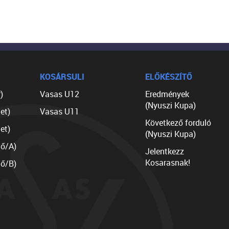
KOSÁRSULI
ELŐKÉSZÍTŐ
)
Vasas U12
Eredmények
(Nyuszi Kupa)
et)
Vasas U11
Következő forduló
et)
(Nyuszi Kupa)
lő/A)
Jelentkezz
Kosarasnak!
lő/B)