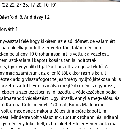
6
(22-22, 27-25, 17-20, 10-19)
enföldi 8, Andrássy 12.
Horváth 1.
önyvasztal felé hogy kikérem az első időmet, de valamiért
s nálunk elkapkodott ziccerek után, talán még nem
n belül egy 10-0 rohanással át is vettük a vezetést.
nem szokatlanul kapott kosár után is indítottak.
s, így kiegyenlített játékot hozott az egész félidő. A
 mire számítsunk az ellenféltől, ekkor nem sikerült
éptek addig visszafogott teljesítmény nyújtó játékosaink is
ezetre váltott. Erre reagálva megléptem én is ugyanezt,
 ebben a szerkezetben is jól szedtük, védekezésben pedig
alkalmazandó védekezést. Úgy látszik, ennyi a megvalósulási
 járó Katona Robi beemelt 4/3-mat, Boros Márk pedig
lt a meccsnek, mikor a Békés újra erőre kapott, mi
etést. Mindenre volt válaszunk, tudtunk rohanni és indítani
gy még egy löket kell, ezt a löketet Steier Bence adta ma