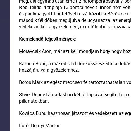
meg, aki egymás után emelt 2 hárompontosával 7 pont
Robi félidei 4 triplája 13 pontra növelt. Innen nem vo
és pár kihagyott büntetővel felzárkózott a Békés de n
második félidőben megújulva de ugyanazzal az energiá
védekezni kell a győzelemért, nem túldobni a hazaiaka
Kiemelendő teljesítmények:
Moravcsik Áron, már azt kell mondjam hogy hogy hozt
Katona Robi , a második félidőre összeszedte a dobásá
hozzájárulva a győzelemhez.
Boros Márk az egész meccsen feltartóztathatatlan vol
Steier Bence támadásban két jó triplával segítette a c
pillanatokban.
Kovács Bubu hasznosan játszott és védekezett az eg
Fotó: Bornyi Márton