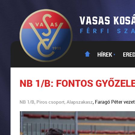
HÍREK
ERE
▼
NB 1/B: FONTOS GYŐZEL
, Faragó Péter vez
NB 1/B, Piros csoport, Alapszakasz