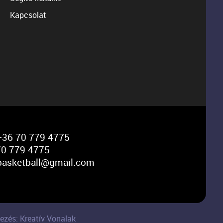
Kapcsolat
36 70 779 4775
0 779 4775
basketball@gmail.com
ezés: Kreatív Vonalak