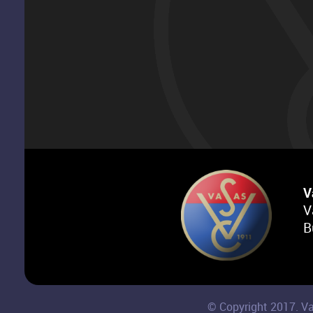
V
V
B
© Copyright 2017. Va