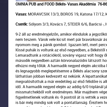
OMNIA PUB and FOOD Békés- Vasas Akadémia 76-8
Vasas:
MORAVCSIK 13/3, BOROS 19, Katona 17/12, Kel
Cserék:
Sólyom 3/3, Kovács 7, STEIER 6/6, Barócsi -, 
9-2 áll az eredményjelzőn, amikor elindulok a jegyzők
nem teszem. Várok vele kicsit mert pár bravúrkosár á
nyomom meg a pánik gombot. Igazam lett, mert perceke
Kissé puhák is voltunk az első negyedben, a Békéstől 
Lemaradtunk a rotációkról, sovány vigasz volt hogy ők i
második negyedben aztán körvonalazódni látszott hogy
elhúzni még tőlük. A harmadik negyed elején akcióba l
és legnagyobb meglepetésemre a Békés alacsony szerk
láthatóan jobban kedvezett ez nekünk. A lepattanókat
megvalósítottuk a már eredetileg az első félidőre is 
idő. A harmadik negyed elején az addig 6/0 triplánál
missmatchekből volt eredményes. Már majdnem vége vo
figyelmetlenek voltunk és -9 pontról át is vették a vez
is bár még mindig sok volt a pontatlanság. Éreztem ho