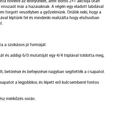
ra növelte az előnyünket, amit Boros 2+1 akciója után
lt visszaút már a hazaiaknak. A végén egy eladott labdával
em forgott veszélyben a győzelmünk. Örülök neki, hogy a
val léptünk fel és mindenki realizálta hogy elsősorban
t.
a a szokásos jó formáját.
t és addigi 6/0 mutatóját egy 4/4 triplával toldotta meg,
t, betörései és befejezései nagyban segítették a csapatot.
sapatot a legjobbkor, és lépett erő kulcsemberré fontos
ész mérkőzés során.