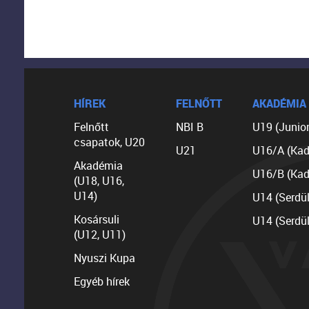
HÍREK
FELNŐTT
AKADÉMIA
Felnőtt
NBI B
U19 (Junior
csapatok, U20
U21
U16/A (Kad
Akadémia
U16/B (Kad
(U18, U16,
U14)
U14 (Serdü
Kosársuli
U14 (Serdü
(U12, U11)
Nyuszi Kupa
Egyéb hírek