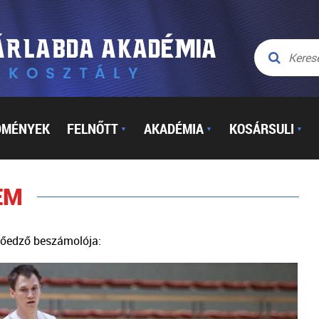
DMÉNYEK
FELNŐTT
AKADÉMIA
KOSÁRSULI
▼
▼
▼
EM
etőedző beszámolója: