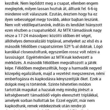
kezdtek. Nem lepődött meg a csapat, ellenben engem
megleptek, milyen lassan hoztuk át, álltunk fel. 6-6-ig
mindenre volt válaszunk. Ezután, éreztem hogy ha ez
ilyen sebességgel megy tovább, akkor bajban leszünk.
Nem volt védőlepattanónk, indítás és lendület hiányzott
ezen részben a csapatunkból. Az MTK támadások nagy
része a 17-24 másodperc közötti időben ért véget,
állóhelyes demoralizáló triplával, amelyeket az első és a
második félidőben csapatszinten 52!! %-al dobtak. Lógó
karokkal closeoutoltunk, egyszerűen rossz volt nézni a
lassúságot. Egyértelműen az MTK-nak kedvezett a
mérkőzés. A második félidőben megváltozott a játék
képe. Félidőben megbeszéltük, hogy a harmadik negyed
közepéig egalizálunk, majd a vezetést megszerezve, némi
emberfogásra és kapkodásra kényszerítjük őket. Ezek a
dolgok meg is történtek. Szinte hihetetlen módon
tartották magukat a hazaiak még mindig jórészt a
kétségbeesett támadóidő végén eleresztett triplákkal,
amelyek sorban hullottak be. Ezzel együtt, már nem
kapkodtunk, remek védekezések után rendre jó