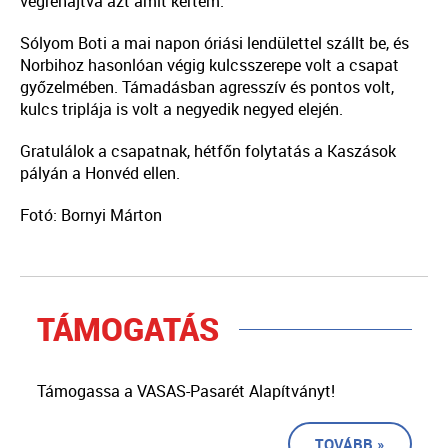
végrehajtva azt amit kértem.
Sólyom Boti a mai napon óriási lendülettel szállt be, és
Norbihoz hasonlóan végig kulcsszerepe volt a csapat
győzelmében. Támadásban agresszív és pontos volt,
kulcs triplája is volt a negyedik negyed elején.
Gratulálok a csapatnak, hétfőn folytatás a Kaszások
pályán a Honvéd ellen.
Fotó: Bornyi Márton
TÁMOGATÁS
Támogassa a VASAS-Pasarét Alapítványt!
TOVÁBB »