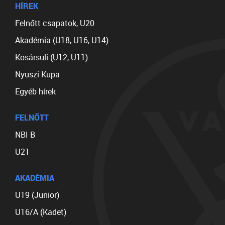
HÍREK
Felnőtt csapatok, U20
Akadémia (U18, U16, U14)
Kosársuli (U12, U11)
Nyuszi Kupa
Egyéb hírek
FELNŐTT
NBI B
U21
AKADÉMIA
U19 (Junior)
U16/A (Kadet)