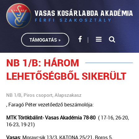
TÁMOGATÁS »
NB 1/B: HÁROM
LEHETŐSÉGBŐL SIKERÜLT
NB 1/B, Piros csoport, Alapszakasz
, Faragó Péter vezetőedző beszámolója:
MTK Törökbálint- Vasas Akadémia 78-80
( 17-16, 26-20,
16-23, 19-21)
Vasas:
Moravcsik 13/3, KATONA 25/21, Boros 5,