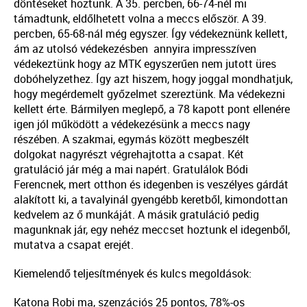
döntéseket hoztunk. A 35. percben, 66-74-nél mi
támadtunk, eldőlhetett volna a meccs először. A 39.
percben, 65-68-nál még egyszer. Így védekeznünk kellett,
ám az utolsó védekezésben annyira impresszíven
védekeztünk hogy az MTK egyszerűen nem jutott üres
dobóhelyzethez. Így azt hiszem, hogy joggal mondhatjuk,
hogy megérdemelt győzelmet szereztünk. Ma védekezni
kellett érte. Bármilyen meglepő, a 78 kapott pont ellenére
igen jól működött a védekezésünk a meccs nagy
részében. A szakmai, egymás között megbeszélt
dolgokat nagyrészt végrehajtotta a csapat. Két
gratuláció jár még a mai napért. Gratulálok Bódi
Ferencnek, mert otthon és idegenben is veszélyes gárdát
alakított ki, a tavalyinál gyengébb keretből, kimondottan
kedvelem az ő munkáját. A másik gratuláció pedig
magunknak jár, egy nehéz meccset hoztunk el idegenből,
mutatva a csapat erejét.
Kiemelendő teljesítmények és kulcs megoldások:
Katona Robi ma, szenzációs 25 pontos, 78%-os