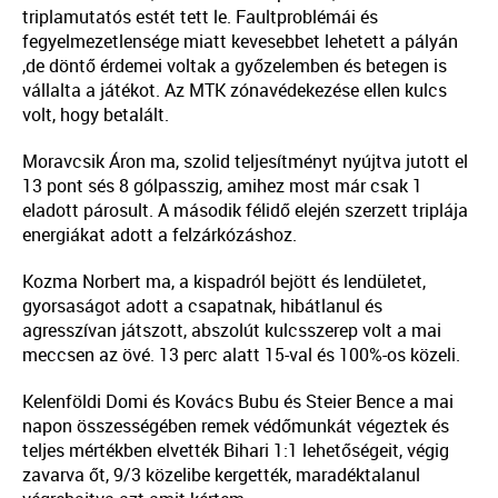
triplamutatós estét tett le. Faultproblémái és
fegyelmezetlensége miatt kevesebbet lehetett a pályán
,de döntő érdemei voltak a győzelemben és betegen is
vállalta a játékot. Az MTK zónavédekezése ellen kulcs
volt, hogy betalált.
Moravcsik Áron ma, szolid teljesítményt nyújtva jutott el
13 pont sés 8 gólpasszig, amihez most már csak 1
eladott párosult. A második félidő elején szerzett triplája
energiákat adott a felzárkózáshoz.
Kozma Norbert ma, a kispadról bejött és lendületet,
gyorsaságot adott a csapatnak, hibátlanul és
agresszívan játszott, abszolút kulcsszerep volt a mai
meccsen az övé. 13 perc alatt 15-val és 100%-os közeli.
Kelenföldi Domi és Kovács Bubu és Steier Bence a mai
napon összességében remek védőmunkát végeztek és
teljes mértékben elvették Bihari 1:1 lehetőségeit, végig
zavarva őt, 9/3 közelibe kergették, maradéktalanul