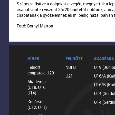
Számszerűsítve a dolgokat a végén, megnyertük a lepa
csapatszinten viszont 35/20 büntetőt dobtunk, ami a
csapatának a győzelemhez és mi pedig hazai pályán fo
Fotó: Bornyi Márton
HÍREK
FELNŐTT
AKADÉMIA
Felnőtt
NBI B
U19 (Junior
csapatok, U20
U21
U16/A (Kad
Akadémia
U16/B (Kad
(U18, U16,
U14)
U14 (Serdü
Kosársuli
U14 (Serdü
(U12, U11)