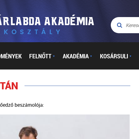
DMÉNYEK
FELNŐTT
AKADÉMIA
KOSÁRSULI
▼
▼
▼
UTÁN
etőedző beszámolója: