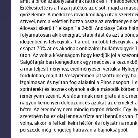
amit a bírók szabálytalannak láttak és 1 másodpercce
Értékesítette is a hazai játékos az elsőt, majd a má
győzelemre. A mérkőzés rövid krónikája után szeretné
szívvel, nem a véletlen hozza össze az eredményeinket
éllovast sikerült “ elkapni” a 2-ből. Andrássy Géza hi
folyamatosan akik energiát, stabilitást és azt a bónu
idegenben is felvegyük a harcot, mi több felvegyük a j
csapat 70%-át és akadnak önbizalmi hullámvölgyek 1-1
úton. Az volt a kívánságom hogy kezdjük jól a szezont
Salgótarjánban kiengedtünk egy meccset a kezünkből,
a mai teljesítményhez, eredményesen vertük a Nyíregy
fordulóban, majd itt Veszprémben játszottunk egy ba
izgalmasan és nyíltan fog alakulni a Piros csoport. Le
sprinterek) és lesznek olyanok akik a második körben
reményeim szerint. A srácaimnak nem gratulálok, mert 
nagyon keményen dolgozunk és azokat az elemeket amik
hétre. Az eredmény nem mindig rögtön érkezik. Egy ily
szeretném ha ez olaj lenne a tűzre ami bennünk van.
volna, akkor is fel kell kelni hétfőn és folytatni a munk
persze,de még rengeteg hátravan a bajnokságból.