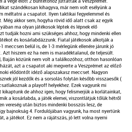
l a vége előtt 2 büntetőhöz juttatták a Veszprémet.
sodikat szándékosan kihagyva, már nem volt esélyünk a
m méltatni a csapatot. Ilyen taktikai fegyelemmel és
. Még akkor sem, hogyha rövid idő alatt csak az egyik
ányában ma olyan játékosok léptek és lépnek elő
szt tudják hozni ami szükséges ahhoz, hogy mindenki ellen
átékot és kosárlabdázzunk. Fiatal játékosok alkotják a
 meccsen belül is, de 1-3 mérlegünk ellenére járunk jó
. Azt hiszem ez ha nem is maradéktalanul, de teljesült.
 Baján közünk nem volt a találkozóhoz, otthon hasonlóan
házát, azt a csapatot aki megverte a Veszprémet az előző
jnoki elődöntőt idéző alapszakasz meccset. Nagyon
sznek jól kezdők és a sorsolás folytán később visszaesők (
 csatlakoznak a playoff helyekhez. Ezek vagyunk mi
kikaptunk de ahhoz igen, hogy felismerjük a korlátainkat,
 a kosárlabda, a játék elemei, viszontlátjuk tőlük hétről
en vereség után biztos mindenki bosszús lesz, de
 Egy bajnokság 4. Fordulójában vagyunk, ha most nyertünk
át, a játékot. Ez nem a rájátszás, jó lett volna nyerni