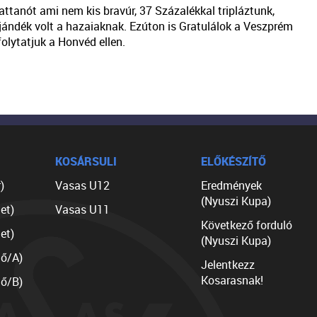
ttanót ami nem kis bravúr, 37 Százalékkal tripláztunk,
jándék volt a hazaiaknak. Ezúton is Gratulálok a Veszprém
lytatjuk a Honvéd ellen.
KOSÁRSULI
ELŐKÉSZÍTŐ
)
Vasas U12
Eredmények
(Nyuszi Kupa)
et)
Vasas U11
Következő forduló
et)
(Nyuszi Kupa)
lő/A)
Jelentkezz
Kosarasnak!
lő/B)