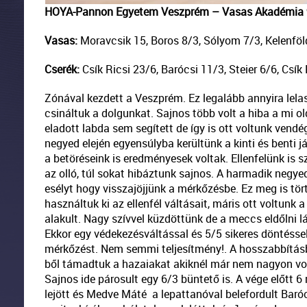
HOYA-Pannon Egyetem Veszprém – Vasas Akadémia
Vasas:
Moravcsik 15, Boros 8/3, Sólyom 7/3, Kelenföld
Cserék:
Csík Ricsi 23/6, Barócsi 11/3, Steier 6/6, Csík R
Zónával kezdett a Veszprém. Ez legalább annyira lelas
csináltuk a dolgunkat. Sajnos több volt a hiba a mi o
eladott labda sem segített de így is ott voltunk vend
negyed elején egyensúlyba kerültünk a kinti és benti 
a betöréseink is eredményesek voltak. Ellenfelünk is sz
az olló, túl sokat hibáztunk sajnos. A harmadik negy
esélyt hogy visszajöjjünk a mérkőzésbe. Ez meg is t
használtuk ki az ellenfél váltásait, máris ott voltunk
alakult. Nagy szívvel küzdöttünk de a meccs eldőlni lá
Ekkor egy védekezésváltással és 5/5 sikeres döntésse
mérkőzést. Nem semmi teljesítmény!. A hosszabbításb
ből támadtuk a hazaiakat akiknél már nem nagyon volt
Sajnos ide párosult egy 6/3 büntető is. A vége előt
lejött és Medve Máté a lepattanóval belefordult Baróc