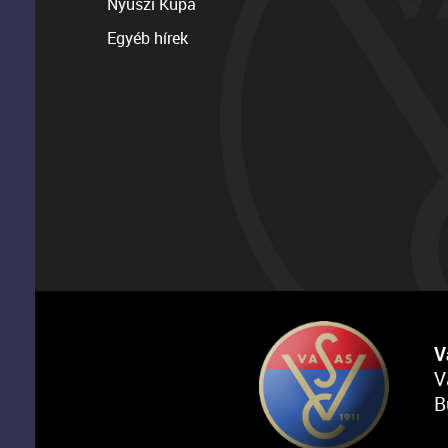
Nyuszi Kupa
Egyéb hírek
V
V
B