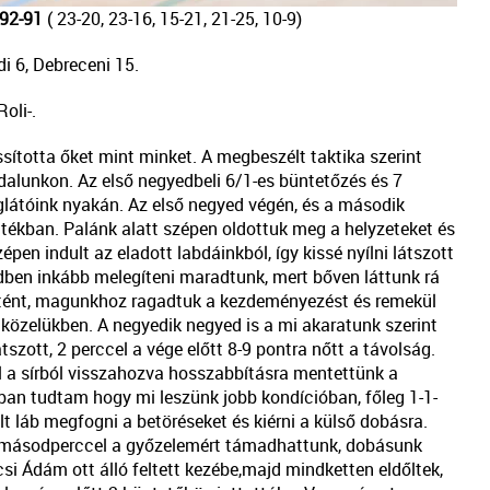
 92-91
( 23-20, 23-16, 15-21, 21-25, 10-9)
i 6, Debreceni 15.
oli-.
sította őket mint minket. A megbeszélt taktika szerint
ldalunkon. Az első negyedbeli 6/1-es büntetőzés és 7
églátóink nyakán. Az első negyed végén, és a második
játékban. Palánk alatt szépen oldottuk meg a helyzeteket és
épen indult az eladott labdáinkból, így kissé nyílni látszott
edben inkább melegíteni maradtunk, mert bőven láttunk rá
örtént, magunkhoz ragadtuk a kezdeményezést és remekül
 a közelükben. A negyedik negyed is a mi akaratunk szerint
tszott, 2 perccel a vége előtt 8-9 pontra nőtt a távolság.
l a sírból visszahozva hosszabbításra mentettünk a
an tudtam hogy mi leszünk jobb kondícióban, főleg 1-1-
 láb megfogni a betöréseket és kiérni a külső dobásra.
t 6 másodperccel a győzelemért támadhattunk, dobásunk
si Ádám ott álló feltett kezébe,majd mindketten eldőltek,