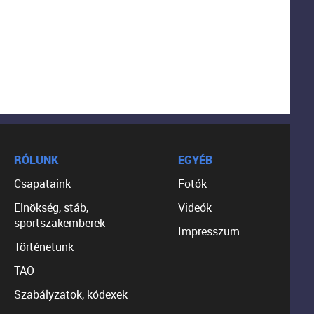
RÓLUNK
EGYÉB
Csapataink
Fotók
Elnökség, stáb,
Videók
sportszakemberek
Impresszum
Történetünk
TAO
Szabályzatok, kódexek