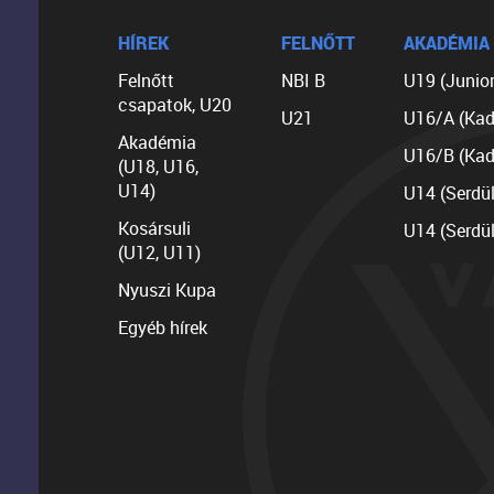
HÍREK
FELNŐTT
AKADÉMIA
Felnőtt
NBI B
U19 (Junior
csapatok, U20
U21
U16/A (Kad
Akadémia
U16/B (Kad
(U18, U16,
U14)
U14 (Serdü
Kosársuli
U14 (Serdü
(U12, U11)
Nyuszi Kupa
Egyéb hírek