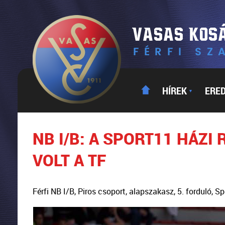
HÍREK
ERE
▼
NB I/B: A SPORT11 HÁZ
VOLT A TF
Férfi NB I/B, Piros csoport, alapszakasz, 5. forduló,