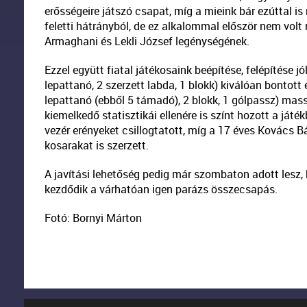
erősségeire játszó csapat, míg a mieink bár ezúttal i
feletti hátrányból, de ez alkalommal először nem volt
Armaghani és Lekli József legénységének.
Ezzel együtt fiatal játékosaink beépítése, felépítése jó
lepattanó, 2 szerzett labda, 1 blokk) kiválóan bontott 
lepattanó (ebből 5 támadó), 2 blokk, 1 gólpassz) mass
kiemelkedő statisztikái ellenére is színt hozott a játé
vezér erényeket csillogtatott, míg a 17 éves Kovács Bál
kosarakat is szerzett.
A javítási lehetőség pedig már szombaton adott lesz, 
kezdődik a várhatóan igen parázs összecsapás.
Fotó: Bornyi Márton