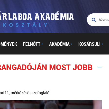
DMÉNYEK
FELNŐTT
AKADÉMIA
KOSÁRSULI
▼
▼
▼
I RANGADÓJÁN MOST JOBB
 Sport11, mérkőzésösszefoglaló