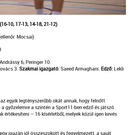
6-10, 17-13, 14-18, 21-12)
(ellenőr: Mocsai)
3
Andrássy 6, Peringer 10.
 Kovács 3.
Szakmai igazgató:
Saeed Armaghani.
Edző:
Lekli
 az egyik legtényszerűbb okát annak, hogy felnőtt
 a győzelemre a szintén a Sport11-ben edző és játszó
 értékesíteni – 16 kísérletből, melyek közül igen kevés
gy igazán jól összeszokott és fegyelmezett, a saját