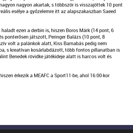
s nagyon nagyon akartak, s többször is visszajöttek 10 pont
 reális esélye a győzelemre itt az alapszakaszban Saeed
l haladt ezen a derbin is, hiszen Boros Márk (14 pont, 6
és ponterősen játszott, Peringer Balázs (10 pont, 8
zív volt a palánkok alatt, Kiss Barnabás pedig nem
kba, s kreatívan kosárlabdázott, több fontos pillanatban is
int Benedek rövidke játékideje alatt is harcos volt és
hiszen érkezik a MEAFC a Sport11-be, ahol 16:00-kor