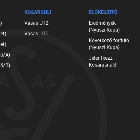
KOSÁRSULI
ELŐKÉSZÍTŐ
)
Vasas U12
Eredmények
(Nyuszi Kupa)
et)
Vasas U11
Következő forduló
et)
(Nyuszi Kupa)
lő/A)
Jelentkezz
Kosarasnak!
lő/B)