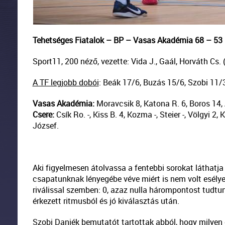
Tehetséges Fiatalok – BP – Vasas Akadémia 68 – 53 (1
Sport11, 200 néző, vezette: Vida J., Gaál, Horváth Cs. 
A TF legjobb dobói
: Beák 17/6, Buzás 15/6, Szobi 11/
Vasas Akadémia:
Moravcsik 8, Katona R. 6, Boros 14, 
Csere:
Csík Ro. -, Kiss B. 4, Kozma -, Steier -, Völgyi 2,
József.
Aki figyelmesen átolvassa a fentebbi sorokat láthatja
csapatunknak lényegébe véve miért is nem volt esélye
riválissal szemben: 0, azaz nulla hárompontost tudtunk
érkezett ritmusból és jó kiválasztás után.
Szobi Daniék bemutatót tartottak abból, hogy milyen e