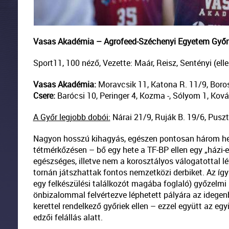
Vasas Akadémia – Agrofeed-Széchenyi Egyetem Győr 80
Sport11, 100 néző, Vezette: Maár, Reisz, Sentényi (elle
Vasas Akadémia:
Moravcsik 11, Katona R. 11/9, Boros 
Csere:
Barócsi 10, Peringer 4, Kozma -, Sólyom 1, Kovác
A Győr legjobb dobói:
Nárai 21/9, Ruják B. 19/6, Pusz
Nagyon hosszú kihagyás, egészen pontosan három het
tétmérkőzésen – bő egy hete a TF-BP ellen egy „ház
egészséges, illetve nem a korosztályos válogatottal lé
tornán játszhattak fontos nemzetközi derbiket. Az így
egy felkészülési találkozót magába foglaló) győzelmi 
önbizalommal felvértezve léphetett pályára az idege
kerettel rendelkező győriek ellen – ezzel együtt az eg
edzői felállás alatt.