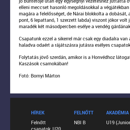
jó büntetője után egy egységnyi vezetéshez juttatta ö
elleni meccset hasonló megoldásokkal a végjátékban 
magára a felelősséget, de Nárai blokkolta a dobását, 
pont, 6 lepattanó, 1 szerzett labda) viszont jókor volt
maradék két másodpercben esélye a vendég gárdának, 
Csapatunk ezzel a sikerrel már csak egy diadalra van 
haladva odaért a rájátszásra jutásra esélyes csapatok
Folytatás jövő szerdán, amikor is a Honvédhoz látog
Kaszások csarnokában!
Fotó: Bornyi Márton
HÍREK
FELNŐTT
AKADÉMIA
Felnőtt
NBI B
U19 (Junior
csapatok, U20