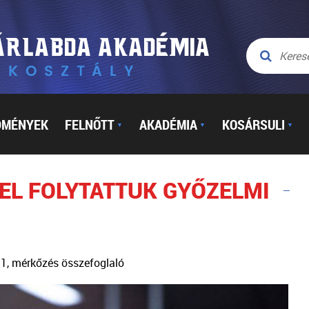
DMÉNYEK
FELNŐTT
AKADÉMIA
KOSÁRSULI
▼
▼
▼
SEL FOLYTATTUK GYŐZELMI
t11, mérkőzés összefoglaló