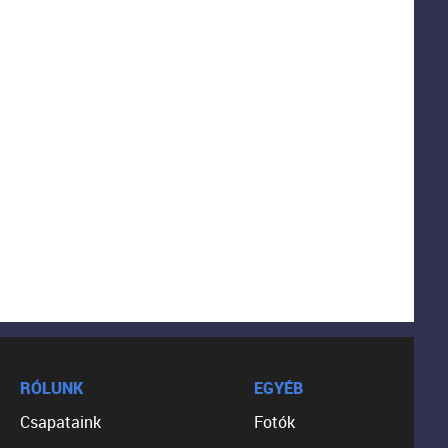
RÓLUNK
EGYÉB
Csapataink
Fotók