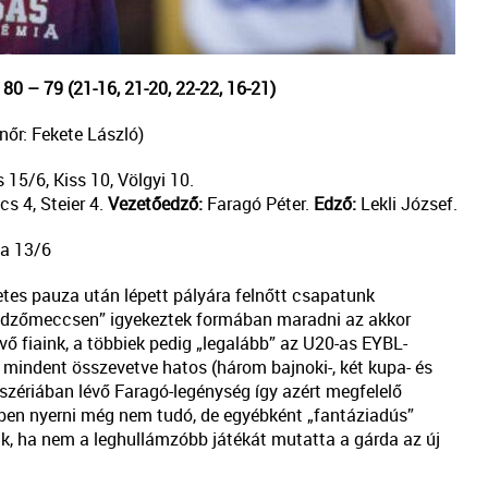
 – 79 (21-16, 21-20, 22-22, 16-21)
nőr: Fekete László)
15/6, Kiss 10, Völgyi 10.
s 4, Steier 4.
Vezetőedző:
Faragó Péter.
Edző:
Lekli József.
ta 13/6
es pauza után lépett pályára felnőtt csapatunk
i-edzőmeccsen” igyekeztek formában maradni az akkor
vő fiaink, a többiek pedig „legalább” az U20-as EYBL-
 mindent összevetve hatos (három bajnoki-, két kupa- és
szériában lévő Faragó-legénység így azért megfelelő
nben nyerni még nem tudó, de egyébként „fantáziadús”
yik, ha nem a leghullámzóbb játékát mutatta a gárda az új