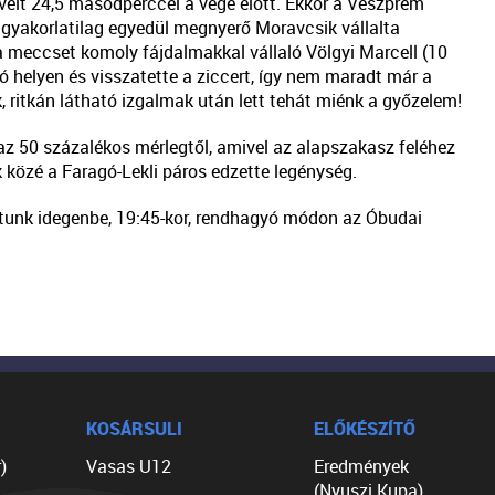
véit 24,5 másodperccel a vége előtt. Ekkor a Veszprém
gyakorlatilag egyedül megnyerő Moravcsik vállalta
a meccset komoly fájdalmakkal vállaló Völgyi Marcell (10
 jó helyen és visszatette a ziccert, így nem maradt már a
ritkán látható izgalmak után lett tehát miénk a győzelem!
az 50 százalékos mérlegtől, amivel az alapszakasz feléhez
 közé a Faragó-Lekli páros edzette legénység.
atunk idegenbe, 19:45-kor, rendhagyó módon az Óbudai
KOSÁRSULI
ELŐKÉSZÍTŐ
)
Vasas U12
Eredmények
(Nyuszi Kupa)