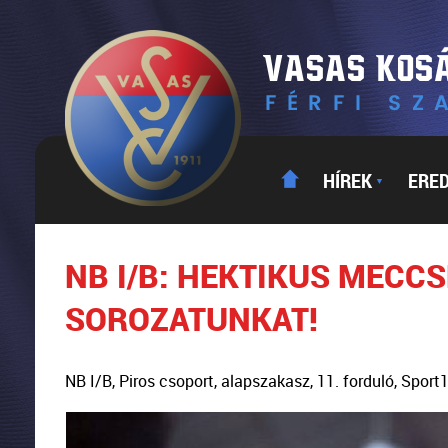
HÍREK
ERE
▼
NB I/B: HEKTIKUS MECC
SOROZATUNKAT!
NB I/B, Piros csoport, alapszakasz, 11. forduló, Spor