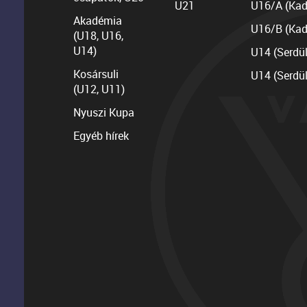
U21
U16/A (Kad
Akadémia
U16/B (Kad
(U18, U16,
U14)
U14 (Serdü
Kosársuli
U14 (Serdü
(U12, U11)
Nyuszi Kupa
Egyéb hírek