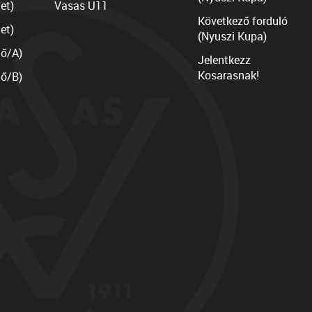
et)
Vasas U11
Következő forduló
et)
(Nyuszi Kupa)
lő/A)
Jelentkezz
Kosarasnak!
lő/B)