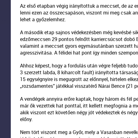
Az első etapban végig irányítottuk a meccset, de az em
lenni ezen az összecsapáson, viszont mi meg csak an
lehet a győzelemhez.
A második etap sajnos védekezésben még kevésbé sike
edzőmeccsen 29 pontos felnőtt karriercsúcsot dobó Ba
valamint a meccset gyors egymásutánban szerzett h
agresszivitása. A félidei hat pont így minden szempon
Ahhoz képest, hogy a fordulás után végre feljebb tudo
3 szerzett labda, 8 kiharcolt fault) irányította tár
15 egységnyire is megugrott az előnnyel, hirtelen elk
„rozsdamentes” játékkal visszatérő Nárai Bence (21 po
A vendégek annyira erőre kaptak, hogy három és fél pe
már ők vezettek hat ponttal, itt kellett megfognia a 
akik viszont ezt követően négy jót védekeztek és négy 
előny.
Nem tört viszont meg a Győr, mely a Vasasban nevelked