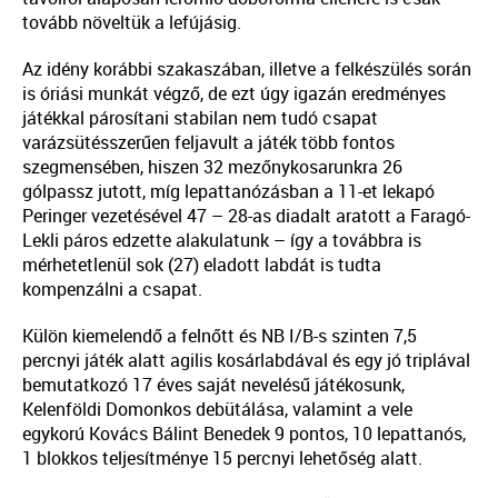
tovább növeltük a lefújásig.
Az idény korábbi szakaszában, illetve a felkészülés során
is óriási munkát végző, de ezt úgy igazán eredményes
játékkal párosítani stabilan nem tudó csapat
varázsütésszerűen feljavult a játék több fontos
szegmensében, hiszen 32 mezőnykosarunkra 26
gólpassz jutott, míg lepattanózásban a 11-et lekapó
Peringer vezetésével 47 – 28-as diadalt aratott a Faragó-
Lekli páros edzette alakulatunk – így a továbbra is
mérhetetlenül sok (27) eladott labdát is tudta
kompenzálni a csapat.
Külön kiemelendő a felnőtt és NB I/B-s szinten 7,5
percnyi játék alatt agilis kosárlabdával és egy jó triplával
bemutatkozó 17 éves saját nevelésű játékosunk,
Kelenföldi Domonkos debütálása, valamint a vele
egykorú Kovács Bálint Benedek 9 pontos, 10 lepattanós,
1 blokkos teljesítménye 15 percnyi lehetőség alatt.