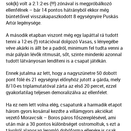
sok(k) volt a 2:1:2-es (!!!) zónával is megpróbálkozó
ellenfélnek – bár 14 pontos hátrányból ekkor még
büntetőivel visszakapaszkodott 8 egységnyire Puskás
Artúr legénysége.
A második etapban viszont még egy lapáttal rá tudott
tenni a 12-es (!) rotációval dolgozó Vasas, s lényegébe
véve akárki is állt be a padról, minimum fel tudta venni a
már pályán lévők ritmusát, sőt, szinte mindenki azonnal
tudott látványosan lendíteni is a csapat játékán.
Ennek jutalma az lett, hogy a nagyszünetre 50 dobott
pont fölé és 21 egységnyi előnyhöz jutott a gárda, mely
8/10-es triplamutatóval zárta az első 20 percet, ezzel
gyakorlatilag teljesen demoralizálva az ellenfelet.
Ha ez nem lett volna elég, csapatunk a harmadik etapot
három gyors kosárral kezdte a villámgyors akciókat
vezető Moravcsik – Boros páros főszereplésével, ami
után már a 30 pontos különbséget ostromoltuk, s ezt a
távolról alaposan leromló dobóforma ellenére is csak