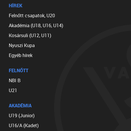
HÍREK
Felnőtt csapatok, U20
Akadémia (U18, U16, U14)
Kosársuli (U12, U11)
Nyuszi Kupa
Egyéb hírek
FELNŐTT
NBI B
U21
AKADÉMIA
U19 (Junior)
U16/A (Kadet)