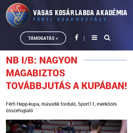
TÁMOGATÁS »
NB I/B: NAGYON
MAGABIZTOS
TOVÁBBJUTÁS A KUPÁBAN!
Férfi Hepp-kupa, második forduló, Sport11, mérkőzés
összefoglaló