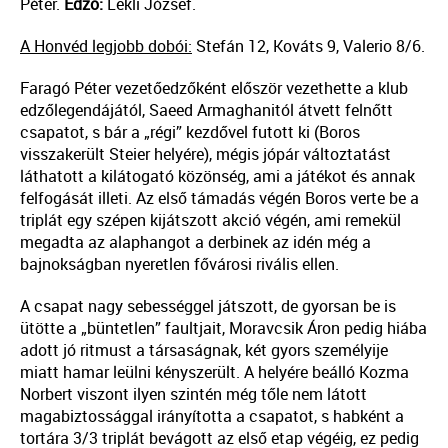
Péter.
Edző:
Lekli József.
A Honvéd legjobb dobói:
Stefán 12, Kováts 9, Valerio 8/6.
Faragó Péter vezetőedzőként először vezethette a klub
edzőlegendájától, Saeed Armaghanitól átvett felnőtt
csapatot, s bár a „régi” kezdővel futott ki (Boros
visszakerült Steier helyére), mégis jópár változtatást
láthatott a kilátogató közönség, ami a játékot és annak
felfogását illeti. Az első támadás végén Boros verte be a
triplát egy szépen kijátszott akció végén, ami remekül
megadta az alaphangot a derbinek az idén még a
bajnokságban nyeretlen fővárosi rivális ellen.
A csapat nagy sebességgel játszott, de gyorsan be is
ütötte a „büntetlen” faultjait, Moravcsik Áron pedig hiába
adott jó ritmust a társaságnak, két gyors személyije
miatt hamar leülni kényszerült. A helyére beálló Kozma
Norbert viszont ilyen szintén még tőle nem látott
magabiztossággal irányította a csapatot, s habként a
tortára 3/3 triplát bevágott az első etap végéig, ez pedig