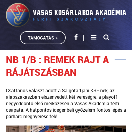
TÁMOGATÁS »
NB 1/B : REMEK RAJT A
RÁJÁTSZÁSBAN
Csattanós választ adott a Salgótartjáni KSE-nek, az
alapszakaszban elszenvedett két vereségre, a playoff
negyeddöntő első mérkőzésén a Vasas Akadémia férfi
csapata. A hatpontos idegenbeli győzelem fontos lépés a
párharc megnyerése felé.