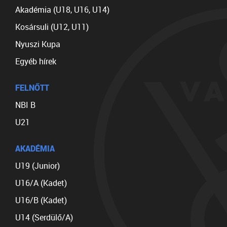
Akadémia (U18, U16, U14)
Kosársuli (U12, U11)
Nyuszi Kupa
Egyéb hírek
FELNŐTT
NBI B
U21
AKADÉMIA
U19 (Junior)
U16/A (Kadet)
U16/B (Kadet)
U14 (Serdülő/A)