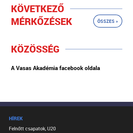
KÖVETKEZŐ
MÉRKŐZÉSEK
ÖSSZES »
KÖZÖSSÉG
A Vasas Akadémia facebook oldala
HÍREK
Felnőtt csapatok, U20