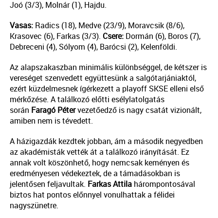
Joó (3/3), Molnár (1), Hajdu.
Vasas:
Radics (18), Medve (23/9), Moravcsik (8/6),
Krasovec (6), Farkas (3/3).
Csere:
Dormán (6), Boros (7),
Debreceni (4), Sólyom (4), Barócsi (2), Kelenföldi.
Az alapszakaszban minimális különbséggel, de kétszer is
vereséget szenvedett együttesünk a salgótarjániaktól,
ezért küzdelmesnek ígérkezett a playoff SKSE elleni első
mérkőzése. A találkozó előtti esélylatolgatás
során
Faragó Péter
vezetőedző is nagy csatát vizionált,
amiben nem is tévedett.
A házigazdák kezdtek jobban, ám a második negyedben
az akadémisták vették át a találkozó irányítását. Ez
annak volt köszönhető, hogy nemcsak keményen és
eredményesen védekeztek, de a támadásokban is
jelentősen feljavultak.
Farkas Attila
hárompontosával
biztos hat pontos előnnyel vonulhattak a félidei
nagyszünetre.