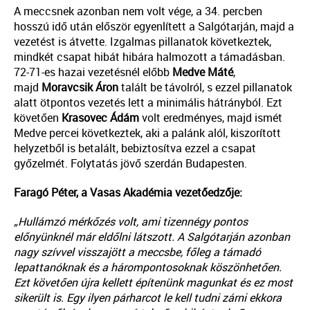
A meccsnek azonban nem volt vége, a 34. percben
hosszú idő után először egyenlített a Salgótarján, majd a
vezetést is átvette. Izgalmas pillanatok következtek,
mindkét csapat hibát hibára halmozott a támadásban.
72-71-es hazai vezetésnél előbb
Medve Máté
,
majd
Moravcsik Áron
talált be távolról, s ezzel pillanatok
alatt ötpontos vezetés lett a minimális hátrányból. Ezt
követően
Krasovec Ádám
volt eredményes, majd ismét
Medve percei következtek, aki a palánk alól, kiszorított
helyzetből is betalált, bebiztosítva ezzel a csapat
győzelmét. Folytatás jövő szerdán Budapesten.
Faragó Péter, a Vasas Akadémia vezetőedzője:
„Hullámzó mérkőzés volt, ami tizennégy pontos
előnyünknél már eldőlni látszott. A Salgótarján azonban
nagy szívvel visszajött a meccsbe, főleg a támadó
lepattanóknak és a hárompontosoknak köszönhetően.
Ezt követően újra kellett építenünk magunkat és ez most
sikerült is. Egy ilyen párharcot le kell tudni zárni ekkora