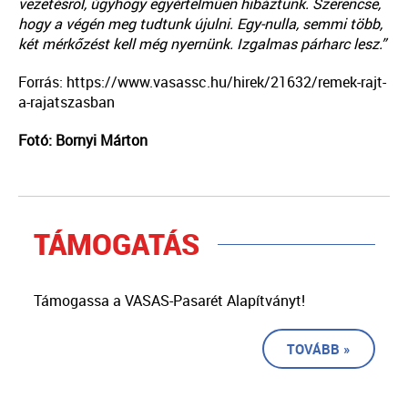
vezetésről, úgyhogy egyértelműen hibáztunk. Szerencse,
hogy a végén meg tudtunk újulni. Egy-nulla, semmi több,
két mérkőzést kell még nyernünk. Izgalmas párharc lesz.”
Forrás: https://www.vasassc.hu/hirek/21632/remek-rajt-
a-rajatszasban
Fotó: Bornyi Márton
TÁMOGATÁS
Támogassa a VASAS-Pasarét Alapítványt!
TOVÁBB »