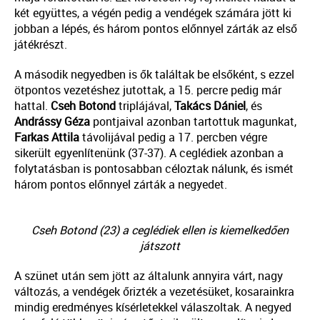
két együttes, a végén pedig a vendégek számára jött ki
jobban a lépés, és három pontos előnnyel zárták az első
játékrészt.
A második negyedben is ők találtak be elsőként, s ezzel
ötpontos vezetéshez jutottak, a 15. percre pedig már
hattal.
Cseh
Botond
triplájával,
Takács Dániel
, és
Andrássy
Géza
pontjaival azonban tartottuk magunkat,
Farkas Attila
távolijával pedig a 17. percben végre
sikerült egyenlítenünk (37-37). A ceglédiek azonban a
folytatásban is pontosabban céloztak nálunk, és ismét
három pontos előnnyel zárták a negyedet.
Cseh Botond (23) a ceglédiek ellen is kiemelkedően
játszott
A szünet után sem jött az általunk annyira várt, nagy
változás, a vendégek őrizték a vezetésüket, kosarainkra
mindig eredményes kísérletekkel válaszoltak. A negyed