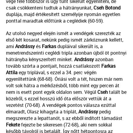
vége felé többször is úgy tűnt sikerült egyenlíteni, de
csak csökkenteni tudtuk a hátrányunkat,
Cseh
Botond
duplája, majd értékesített személyije nyomán egyetlen
ponttal maradtak előttünk a ceglédiek (60-59).
Az utolsó negyed elején ismét a vendégek szerezték az
első két kosarat, nekünk pedig ismét zárkóznunk kellett,
ami
Andrássy
és
Farkas
dupláival sikerült is, a
menetrendszerinti ceglédi tripla azonban újból öt pontnyi
hátrányba kényszerített minket.
Andrássy
azonban
tovább szórta a pontjait, hozzá csatlakozott
Farkas
Attila
egy triplával, s ezzel a 34. perc végén
egyenlítettünk (68-68). Óriási volt a tét, hiszen már nem
volt sok hátra a mérkőzésből, több mint egy percen át
nem is esett pont egyik oldalon sem. Végül
Cseh
talált be
közelről, s ezzel hosszú idő óta először vettük át a
vezetést (70-68). A vendégek pontos válasza ezúttal
elmaradt, Olasz kihagyta a triplát,
Andrássy
pedig
megszerezte a lepattanót, s az ebből indított támadást
Fekete
fejezte be sikeresen (72-68), aki nem sokkal
később távolról is betalált. Így nőtt hétpontosra az