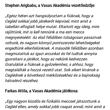
Stephen Arigbabu, a Vasas Akadémia vezetőedzője:
„Egész héten azt hangsúlyoztam a fiúknak, hogy a
Cegléd sokkal jobb játékerőt képvisel, mint amit a
tabellán elfoglalt helye mutat. Eltartott egy ideig, mire
rájöttünk, mit is kell tennünk a ma esti meccs
megnyeréséért. Az első félidőben túlságosan passzívak
voltunk, és nagyon könnyű pontszerzési lehetőségeket
engedtünk ellenfelünknek. A második félidőben azonban
megmutattuk az igazi arcunkat és fel tudtuk annyira
gyorsítani a játékot, hogy az nekünk kedvezzen.
Gratulálok a fiúknak a győzelemhez, s ahhoz, hogy
megtalálták a hozzá vezető utat. Sok sikert kívánok a
Ceglédnek a következő mérkőzésekhez és a bajnokság
hátralévő részéhez.
Farkas Attila, a Vasas Akadémia játékosa:
„Egy nagyon küzdős és fizikális meccset játszottunk a
Cegléd ellen, amely sokkal jobb csapat annál, mint amit a