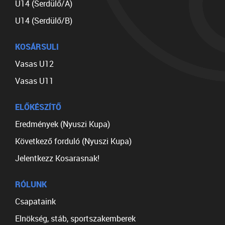
U14 (Serdülő/A)
U14 (Serdülő/B)
KOSÁRSULI
Vasas U12
Vasas U11
ELŐKÉSZÍTŐ
Eredmények (Nyuszi Kupa)
Következő forduló (Nyuszi Kupa)
Jelentkezz Kosarasnak!
RÓLUNK
Csapataink
Elnökség, stáb, sportszakemberek