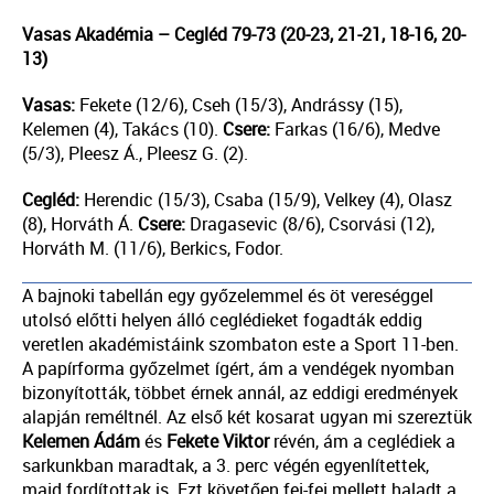
Vasas Akadémia – Cegléd 79-73 (20-23, 21-21, 18-16, 20-
13)
Vasas:
Fekete (12/6), Cseh (15/3), Andrássy (15),
Kelemen (4), Takács (10).
Csere:
Farkas (16/6), Medve
(5/3), Pleesz Á., Pleesz G. (2).
Cegléd:
Herendic (15/3), Csaba (15/9), Velkey (4), Olasz
(8), Horváth Á.
Csere:
Dragasevic (8/6), Csorvási (12),
Horváth M. (11/6), Berkics, Fodor.
A bajnoki tabellán egy győzelemmel és öt vereséggel
utolsó előtti helyen álló ceglédieket fogadták eddig
veretlen akadémistáink szombaton este a Sport 11-ben.
A papírforma győzelmet ígért, ám a vendégek nyomban
bizonyították, többet érnek annál, az eddigi eredmények
alapján reméltnél. Az első két kosarat ugyan mi szereztük
Kelemen
Ádám
és
Fekete
Viktor
révén, ám a ceglédiek a
sarkunkban maradtak, a 3. perc végén egyenlítettek,
majd fordítottak is. Ezt követően fej-fej mellett haladt a