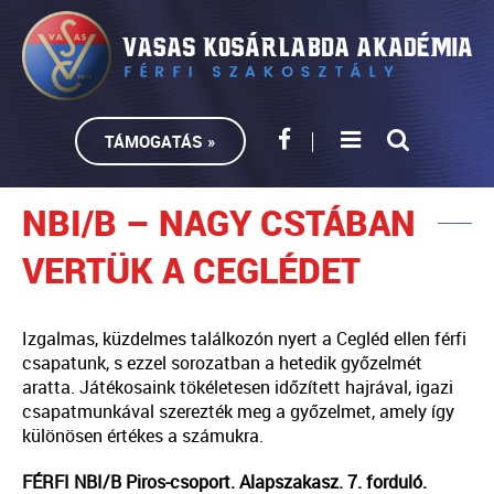
TÁMOGATÁS »
NBI/B – NAGY CSTÁBAN
VERTÜK A CEGLÉDET
Izgalmas, küzdelmes találkozón nyert a Cegléd ellen férfi
csapatunk, s ezzel sorozatban a hetedik győzelmét
aratta. Játékosaink tökéletesen időzített hajrával, igazi
csapatmunkával szerezték meg a győzelmet, amely így
különösen értékes a számukra.
FÉRFI NBI/B Piros-csoport. Alapszakasz. 7. forduló.