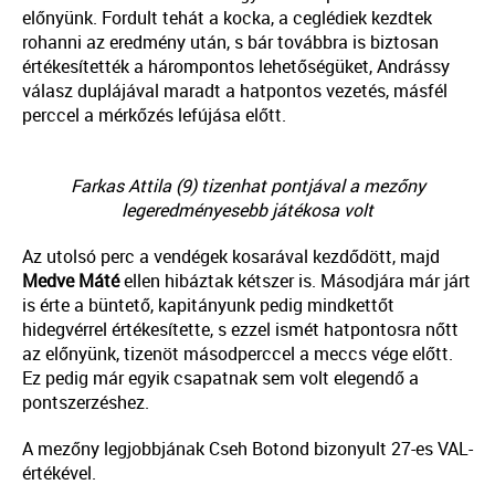
előnyünk. Fordult tehát a kocka, a ceglédiek kezdtek
rohanni az eredmény után, s bár továbbra is biztosan
értékesítették a hárompontos lehetőségüket, Andrássy
válasz duplájával maradt a hatpontos vezetés, másfél
perccel a mérkőzés lefújása előtt.
Farkas Attila (9) tizenhat pontjával a mezőny
legeredményesebb játékosa volt
Az utolsó perc a vendégek kosarával kezdődött, majd
Medve
Máté
ellen hibáztak kétszer is. Másodjára már járt
is érte a büntető, kapitányunk pedig mindkettőt
hidegvérrel értékesítette, s ezzel ismét hatpontosra nőtt
az előnyünk, tizenöt másodperccel a meccs vége előtt.
Ez pedig már egyik csapatnak sem volt elegendő a
pontszerzéshez.
A mezőny legjobbjának Cseh Botond bizonyult 27-es VAL-
értékével.