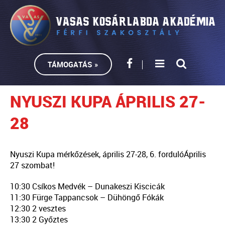
TÁMOGATÁS »
NYUSZI KUPA ÁPRILIS 27-
28
Nyuszi Kupa mérkőzések, április 27-28, 6. forduló
Április
27 szombat!
10:30 Csíkos Medvék – Dunakeszi Kiscicák
11:30 Fürge Tappancsok – Dühöngő Fókák
12:30 2 vesztes
13:30 2 Győztes