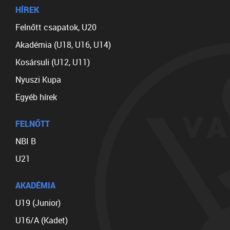
HÍREK
Felnőtt csapatok, U20
Akadémia (U18, U16, U14)
Kosársuli (U12, U11)
Nyuszi Kupa
Egyéb hírek
FELNŐTT
NBI B
U21
AKADÉMIA
U19 (Junior)
U16/A (Kadet)