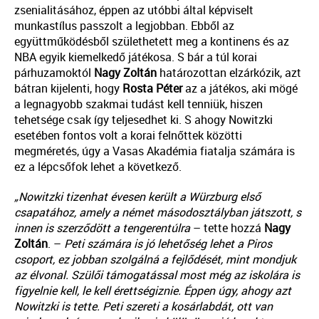
zsenialitásához, éppen az utóbbi által képviselt
munkastílus passzolt a legjobban. Ebből az
együttműködésből születhetett meg a kontinens és az
NBA egyik kiemelkedő játékosa. S bár a túl korai
párhuzamoktól
Nagy Zoltán
határozottan elzárkózik, azt
bátran kijelenti, hogy
Rosta Péter
az a játékos, aki mögé
a legnagyobb szakmai tudást kell tenniük, hiszen
tehetsége csak így teljesedhet ki. S ahogy Nowitzki
esetében fontos volt a korai felnőttek közötti
megméretés, úgy a Vasas Akadémia fiatalja számára is
ez a lépcsőfok lehet a következő.
„Nowitzki tizenhat évesen került a Würzburg első
csapatához, amely a német másodosztályban játszott, s
innen is szerződött a tengerentúlra
– tette hozzá
Nagy
Zoltán
. –
Peti számára is jó lehetőség lehet a Piros
csoport, ez jobban szolgálná a fejlődését, mint mondjuk
az élvonal. Szülői támogatással most még az iskolára is
figyelnie kell, le kell érettségiznie. Éppen úgy, ahogy azt
Nowitzki is tette. Peti szereti a kosárlabdát, ott van