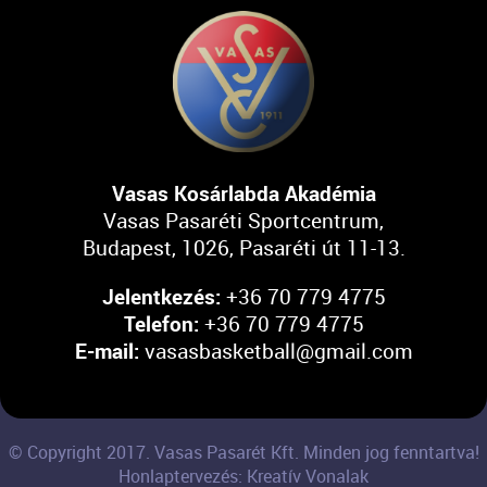
Vasas Kosárlabda Akadémia
Vasas Pasaréti Sportcentrum,
Budapest, 1026, Pasaréti út 11-13.
Jelentkezés:
+36 70 779 4775
Telefon:
+36 70 779 4775
E-mail:
vasasbasketball@gmail.com
© Copyright 2017. Vasas Pasarét Kft. Minden jog fenntartva!
Honlaptervezés: Kreatív Vonalak