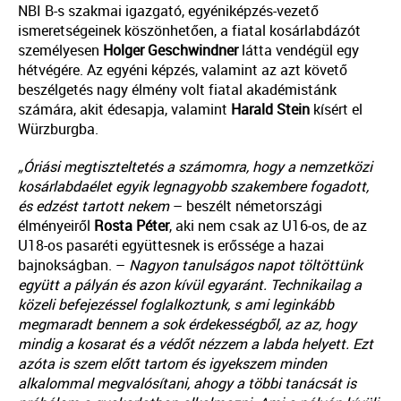
NBI B-s szakmai igazgató, egyéniképzés-vezető
ismeretségeinek köszönhetően, a fiatal kosárlabdázót
személyesen
Holger Geschwindner
látta vendégül egy
hétvégére. Az egyéni képzés, valamint az azt követő
beszélgetés nagy élmény volt fiatal akadémistánk
számára, akit édesapja, valamint
Harald Stein
kísért el
Würzburgba.
„Óriási megtiszteltetés a számomra, hogy a nemzetközi
kosárlabdaélet egyik legnagyobb szakembere fogadott,
és edzést tartott nekem
– beszélt németországi
élményeiről
Rosta Péter
, aki nem csak az U16-os, de az
U18-os pasaréti együttesnek is erőssége a hazai
bajnokságban. –
Nagyon tanulságos napot töltöttünk
együtt a pályán és azon kívül egyaránt. Technikailag a
közeli befejezéssel foglalkoztunk, s ami leginkább
megmaradt bennem a sok érdekességből, az az, hogy
mindig a kosarat és a védőt nézzem a labda helyett. Ezt
azóta is szem előtt tartom és igyekszem minden
alkalommal megvalósítani, ahogy a többi tanácsát is