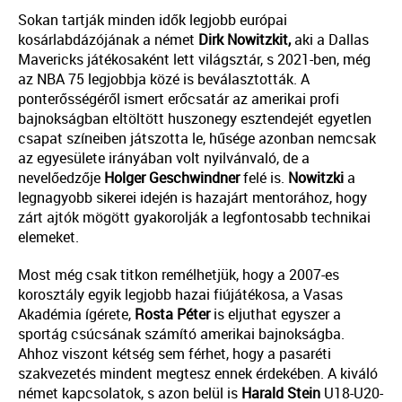
Sokan tartják minden idők legjobb európai
kosárlabdázójának a német
Dirk Nowitzkit,
aki a Dallas
Mavericks játékosaként lett világsztár, s 2021-ben, még
az NBA 75 legjobbja közé is beválasztották. A
ponterősségéről ismert erőcsatár az amerikai profi
bajnokságban eltöltött huszonegy esztendejét egyetlen
csapat színeiben játszotta le, hűsége azonban nemcsak
az egyesülete irányában volt nyilvánvaló, de a
nevelőedzője
Holger Geschwindner
felé is.
Nowitzki
a
legnagyobb sikerei idején is hazajárt mentorához, hogy
zárt ajtók mögött gyakorolják a legfontosabb technikai
elemeket.
Most még csak titkon remélhetjük, hogy a 2007-es
korosztály egyik legjobb hazai fiújátékosa, a Vasas
Akadémia ígérete,
Rosta Péter
is eljuthat egyszer a
sportág csúcsának számító amerikai bajnokságba.
Ahhoz viszont kétség sem férhet, hogy a pasaréti
szakvezetés mindent megtesz ennek érdekében. A kiváló
német kapcsolatok, s azon belül is
Harald Stein
U18-U20-