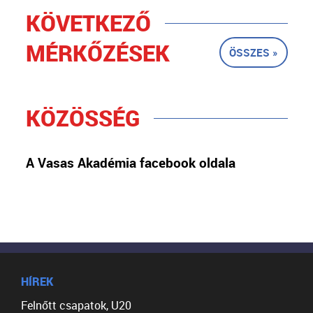
KÖVETKEZŐ
MÉRKŐZÉSEK
ÖSSZES »
KÖZÖSSÉG
A Vasas Akadémia facebook oldala
HÍREK
Felnőtt csapatok, U20