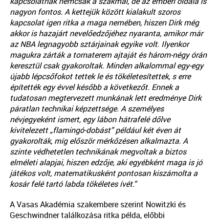
kapcsolatnak nemcsak a szakmai, de az emberi oldala is
nagyon fontos. A kettejük között kialakult szoros
kapcsolat igen ritka a maga nemében, hiszen Dirk még
akkor is hazajárt nevelőedzőjéhez nyaranta, amikor már
az NBA legnagyobb sztárjainak egyike volt. Ilyenkor
magukra zárták a tornaterem ajtaját és három-négy órán
keresztül csak gyakoroltak. Minden alkalommal egy-egy
újabb lépcsőfokot tettek le és tökéletesítettek, s erre
építették egy évvel később a következőt. Ennek a
tudatosan megtervezett munkának lett eredménye Dirk
páratlan technikai képzettsége. A személyes
névjegyeként ismert, egy lábon hátrafelé dőlve
kivitelezett „flamingó-dobást” például két éven át
gyakorolták, míg először mérkőzésen alkalmazta. A
szinte védhetetlen technikának megvoltak a biztos
elméleti alapjai, hiszen edzője, aki egyébként maga
is jó
játékos volt, matematikusként pontosan kiszámolta a
kosár felé tartó labda tökéletes ívét.”
A Vasas Akadémia szakembere szerint Nowitzki és
Geschwindner találkozása ritka példa, előbbi