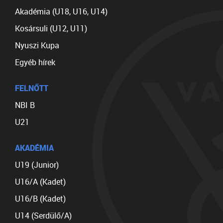
Akadémia (U18, U16, U14)
Kosársuli (U12, U11)
Nyuszi Kupa
Egyéb hírek
FELNŐTT
NBI B
U21
AKADÉMIA
U19 (Junior)
U16/A (Kadet)
U16/B (Kadet)
U14 (Serdülő/A)