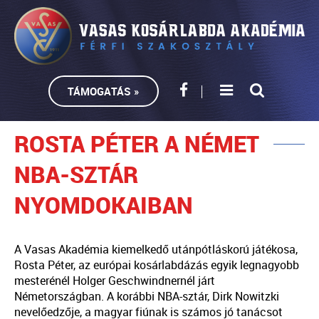
TÁMOGATÁS »
ROSTA PÉTER A NÉMET
NBA-SZTÁR
NYOMDOKAIBAN
A Vasas Akadémia kiemelkedő utánpótláskorú játékosa,
Rosta Péter, az európai kosárlabdázás egyik legnagyobb
mesterénél Holger Geschwindnernél járt
Németországban. A korábbi NBA-sztár, Dirk Nowitzki
nevelőedzője, a magyar fiúnak is számos jó tanácsot