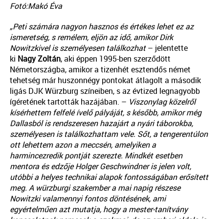
Fotó:Makó Éva
„Peti számára nagyon hasznos és értékes lehet ez az
ismeretség, s remélem, eljön az idő, amikor Dirk
Nowitzkivel is személyesen találkozhat
– jelentette
ki
Nagy Zoltán
, aki éppen 1995-ben szerződött
Németországba, amikor a tizenhét esztendős német
tehetség már huszonnégy pontokat átlagolt a második
ligás DJK Würzburg színeiben, s az évtized legnagyobb
ígéretének tartották hazájában. –
Viszonylag közelről
kísérhettem felfelé ívelő pályáját, s később, amikor még
Dallasból is rendszeresen hazajárt a nyári táborokba,
személyesen is találkozhattam vele. Sőt, a tengerentúlon
ott lehettem azon a meccsén, amelyiken a
harmincezredik pontját szerezte. Mindkét esetben
mentora és edzője Holger Geschwindner is jelen volt,
utóbbi a helyes technikai alapok fontosságában erősített
meg. A würzburgi szakember a mai napig részese
Nowitzki valamennyi fontos döntésének, ami
egyértelműen azt mutatja, hogy a mester-tanítvány