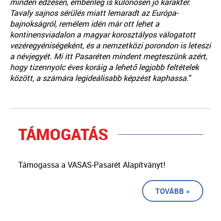
minden edzésen, emberileg is különösen jó karakter.
Tavaly sajnos sérülés miatt lemaradt az Európa-
bajnokságról, remélem idén már ott lehet a
kontinensviadalon a magyar korosztályos válogatott
vezéregyéniségeként, és a nemzetközi porondon is leteszi
a névjegyét. Mi itt Pasaréten mindent megteszünk azért,
hogy tizennyolc éves koráig a lehető legjobb feltételek
között, a számára legideálisabb képzést kaphassa.”
TÁMOGATÁS
Támogassa a VASAS-Pasarét Alapítványt!
TOVÁBB »