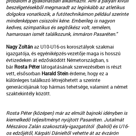
próbálom a gyakorlatban alkalmazni. Ami a pályán kívüli
beszélgetésekből megmaradt az leginkább az atletikus
dolgokra vonatkozik, a futótechnikámon például szerinte
mindenképpen csiszolni kéne. Emberileg is nagyon
kedves, szimpatikus és segítőkész volt, remélem,
hamarosan ismét találkozunk, immáron Pasaréten.”
Nagy Zoltán
az U10-U16-os korosztályok szakmai
igazgatója, és egyéniképzés-vezetője maga is hosszú
évtizedeken át edzősködött Németországban, s
bár
Rosta Péter
látogatásának szervezésében is részt
vett, elsősorban
Harald Stein
érdeme, hogy ez a
különleges találkozó létrejöhetett a szerinte
generációjának top hármas tehetsége, valamint a német
szaktekintély között.
Rosta Péter (középen) már az elmúlt bajnoki idényben is
kiemelkedő teljesítményt nyújtott Pasaréten. Jutalmát
Mészáros Zalán szakosztály-igazgatótól (balról) és U16-
os edzőjétől, Kárpáti Dánieltől vehette át az évzárón