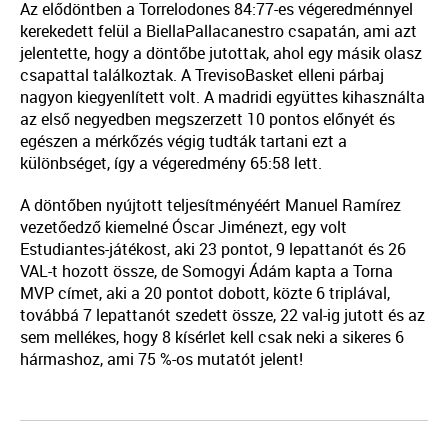
Az elődöntben a Torrelodones 84:77-es végeredménnyel
kerekedett felül a BiellaPallacanestro csapatán, ami azt
jelentette, hogy a döntőbe jutottak, ahol egy másik olasz
csapattal találkoztak. A TrevisoBasket elleni párbaj
nagyon kiegyenlített volt. A madridi együttes kihasználta
az első negyedben megszerzett 10 pontos előnyét és
egészen a mérkőzés végig tudták tartani ezt a
különbséget, így a végeredmény 65:58 lett.
A döntőben nyújtott teljesítményéért Manuel Ramírez
vezetőedző kiemelné Óscar Jiménezt, egy volt
Estudiantes-játékost, aki 23 pontot, 9 lepattanót és 26
VAL-t hozott össze, de Somogyi Ádám kapta a Torna
MVP címet, aki a 20 pontot dobott, közte 6 triplával,
továbbá 7 lepattanót szedett össze, 22 val-ig jutott és az
sem mellékes, hogy 8 kísérlet kell csak neki a sikeres 6
hármashoz, ami 75 %-os mutatót jelent!