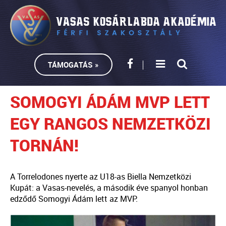
TÁMOGATÁS »
SOMOGYI ÁDÁM MVP LETT
EGY RANGOS NEMZETKÖZI
TORNÁN!
A Torrelodones nyerte az U18-as Biella Nemzetközi
Kupát: a Vasas-nevelés, a második éve spanyol honban
edződő Somogyi Ádám lett az MVP.