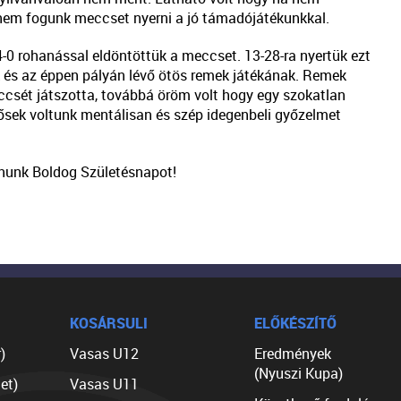
nem fogunk meccset nyerni a jó támadójátékunkkal.
-0 rohanással eldöntöttük a meccset. 13-28-ra nyertük ezt
k és az éppen pályán lévő ötös remek játékának. Remek
eccsét játszotta, továbbá öröm volt hogy egy szokatlan
rősek voltunk mentálisan és szép idegenbeli győzelmet
ánunk Boldog Születésnapot!
KOSÁRSULI
ELŐKÉSZÍTŐ
)
Vasas U12
Eredmények
(Nyuszi Kupa)
et)
Vasas U11