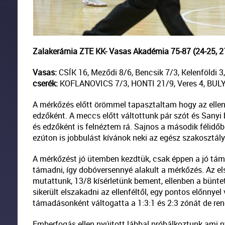
Zalakerámia ZTE KK- Vasas Akadémia 75-87 (24-25, 21
Vasas:
CSÍK 16, Meződi 8/6, Bencsik 7/3, Kelenföldi 
cserék:
KOFLANOVICS 7/3, HONTI 21/9, Veres 4, BULYÁK
A mérkőzés előtt örömmel tapasztaltam hogy az ellenf
edzőként. A meccs előtt váltottunk pár szót és Sanyi
és edzőként is felnéztem rá. Sajnos a második félidőb
ezúton is jobbulást kívánok neki az egész szakosztál
A mérkőzést jó ütemben kezdtük, csak éppen a jó tám
támadni, így dobóversennyé alakult a mérkőzés. Az els
mutattunk, 13/8 kísérletünk bement, ellenben a bünt
sikerült elszakadni az ellenféltől, egy pontos előnnyel
támadásonként váltogatta a 1:3:1 és 2:3 zónát de re
Emberfogás ellen nyújtott lábbal próbálkoztunk ami 