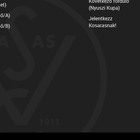
Következő forduló
et)
(Nyuszi Kupa)
lő/A)
Jelentkezz
Kosarasnak!
lő/B)