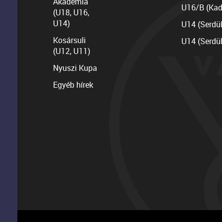
Akadémia
U16/B (Kad
(U18, U16,
U14)
U14 (Serdü
Kosársuli
U14 (Serdü
(U12, U11)
Nyuszi Kupa
Egyéb hírek