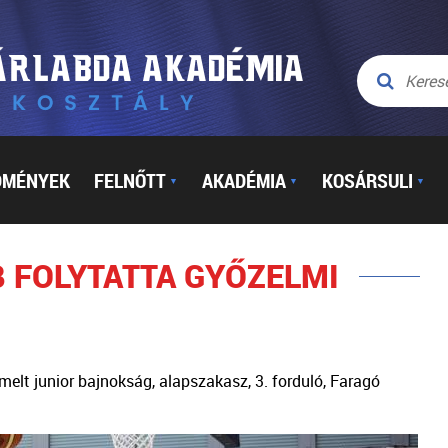
DMÉNYEK
FELNŐTT
AKADÉMIA
KOSÁRSULI
▼
▼
▼
 FOLYTATTA GYŐZELMI
lt junior bajnokság, alapszakasz, 3. forduló, Faragó