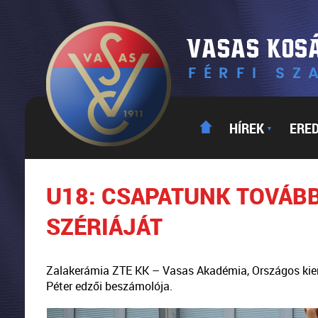
HÍREK
ERE
▼
U18: CSAPATUNK TOVÁBB
SZÉRIÁJÁT
Zalakerámia ZTE KK – Vasas Akadémia, Országos kieme
Péter edzői beszámolója.