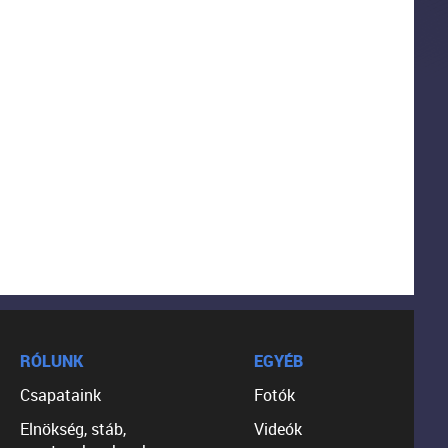
RÓLUNK
EGYÉB
Csapataink
Fotók
Elnökség, stáb,
Videók