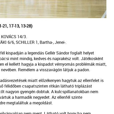
-21, 17-13, 13-28)
3, KOVÁCS 14/3.
I 6/6, SCHILLER 1, Bartha-, Jenei-.
él kispadján a legendás Gellér Sándor foglalt helyet
 bácsi mint mindig, kedves és naprakész volt. Játékosként
en el kellett hagyja a kispadot vérnyomás problémák miatt,
y nevében. Remélem a visszavágón látjuk a padon.
adásvezetések miatt előzékenyen hagytuk az ellenfelet is
ő félidőben csapatszinten ritkán látható triplázást
etőt nagyon gyengén dobtuk. A kulcspillanatokban nem
 vártuk a harmadik negyedet. Az ellenfél szinte
ndre megtaláltuk a megoldást.
nyilvánvalóan nem ment. Látható volt hogy ha nem