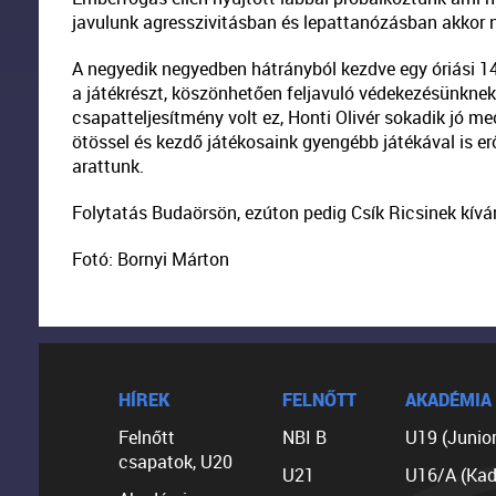
javulunk agresszivitásban és lepattanózásban akkor 
A negyedik negyedben hátrányból kezdve egy óriási 14
a játékrészt, köszönhetően feljavuló védekezésünkne
csapatteljesítmény volt ez, Honti Olivér sokadik jó m
ötössel és kezdő játékosaink gyengébb játékával is e
arattunk.
Folytatás Budaörsön, ezúton pedig Csík Ricsinek kív
Fotó: Bornyi Márton
HÍREK
FELNŐTT
AKADÉMIA
Felnőtt
NBI B
U19 (Junior
csapatok, U20
U21
U16/A (Kad