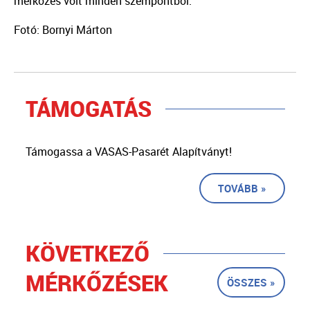
mérkőzés volt minden szempontból.
Fotó: Bornyi Márton
TÁMOGATÁS
Támogassa a VASAS-Pasarét Alapítványt!
TOVÁBB »
KÖVETKEZŐ
MÉRKŐZÉSEK
ÖSSZES »