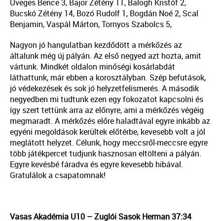
Üveges Bence 3, Bajor Zétény 11, Balogh Kristóf 2,
Bucskó Zétény 14, Bozó Rudolf 1, Bogdán Noé 2, Scal
Benjamin, Vaspál Márton, Tornyos Szabolcs 5,
Nagyon jó hangulatban kezdődött a mérkőzés az
általunk még új pályán. Az első negyed azt hozta, amit
vártunk. Mindkét oldalon minőségi kosárlabdát
láthattunk, már ebben a korosztályban. Szép befutások,
jó védekezések és sok jó helyzetfelismerés. A második
negyedben mi tudtunk ezen egy fokozatot kapcsolni és
így szert tettünk arra az előnyre, ami a mérkőzés végéig
megmaradt. A mérkőzés előre haladtával egyre inkább az
egyéni megoldások kerültek előtérbe, kevesebb volt a jól
meglátott helyzet. Célunk, hogy meccsről-meccsre egyre
több játékpercet tudjunk hasznosan eltölteni a pályán.
Egyre kevésbé fáradva és egyre kevesebb hibával.
Gratulálok a csapatomnak!
Vasas Akadémia U10 – Zuglói Sasok Herman 37:34