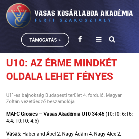
TÁMOGATÁS »
U10: AZ ÉRME MINDKÉT
OLDALA LEHET FÉNYES
U11-es bajnokság Budapesti terület 4. forduló, Magyar
Zoltán vezetőedző beszámolója:
MAFC Grosics – Vasas Akadémia U10 34:46
(10:10; 6:16;
4:4; 10:10; 4:6)
Vasas:
Haberland Ábel 2, Nagy Ádám 4, Nagy Alex 2,