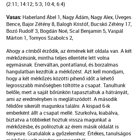
(2:11; 14:12; 5:3; 10:4; 6:4)
Vasas:
Haberland Ábel 1, Nagy Ádám, Nagy Alex, Üveges
Bence, Bajor Zétény 8, Balogh Kristóf, Bucskó Zétény 17,
Bozó Rudolf 3, Bogdán Noé, Scal Benjamin 5, Vaspál
Márton 1, Tornyos Szabolcs 2,
Ahogy a címből érződik, az érmének két oldala van. A két
mérkőzésünk, mintha teljes ellentéte lett volna
egymásnak. Enerváltan, pontatlanul, és borzalmas
hangulatban kezdtük a mérkőzést. Azt kell mondjam,
hogy a két mérkőzés közötti pihenő időt a lehető
legrosszabb minőségben töltötte a csapat. Tanultunk
belőle, mert a saját bőrünkön tapasztaltuk a hátrányát,
ami az eredményben is meglátszódott. A második
félidőre sikerült magunkra találni. A kispad 6-ik
emberként állt a csapat mellé. Szurkolva, kiabálva,
biztatva a többieket hoztuk vissza magunkat a
mérkőzésbe, és políroztuk az érem másik oldalát is
fényesre. Gratulálok a győzelemhez. Értékes, tanulságos