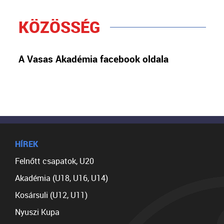
KÖZÖSSÉG
A Vasas Akadémia facebook oldala
HÍREK
Felnőtt csapatok, U20
Akadémia (U18, U16, U14)
Kosársuli (U12, U11)
Nyuszi Kupa