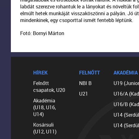
labdát szerezve rohantuk le a lányokat és növeltük fol
elmúlt hetek munkáját visszaköszönni a pályán. Jó út
mindenkinek, egy csoporttal ismét fentebb léptünk.
Fotó: Bornyi Márton
HÍREK
FELNŐTT
AKADÉMIA
Felnőtt
NBI B
U19 (Junior
csapatok, U20
U21
U16/A (Kad
Akadémia
U16/B (Kad
(U18, U16,
U14)
U14 (Serdü
Kosársuli
U14 (Serdü
(U12, U11)