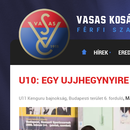
HÍREK
ERE
▼
U10: EGY UJJHEGYNYIRE
, M
U11 Kenguru bajnokság, Budapesti terület 6. forduló