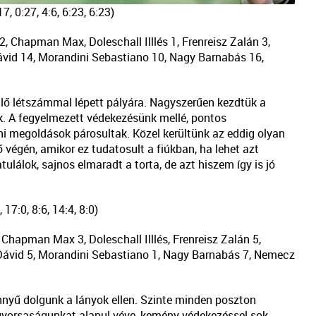
17, 0:27, 4:6, 6:23, 6:23)
 Chapman Max, Doleschall Illlés 1, Frenreisz Zalán 3,
vid 14, Morandini Sebastiano 10, Nagy Barnabás 16,
ellő létszámmal lépett pályára. Nagyszerűen kezdtük a
. A fegyelmezett védekezésünk mellé, pontos
i megoldások párosultak. Közel kerültünk az eddig olyan
 végén, amikor ez tudatosult a fiúkban, ha lehet azt
álok, sajnos elmaradt a torta, de azt hiszem így is jó
 17:0, 8:6, 14:4, 8:0)
hapman Max 3, Doleschall Illlés, Frenreisz Zalán 5,
Dávid 5, Morandini Sebastiano 1, Nagy Barnabás 7, Nemecz
önnyű dolgunk a lányok ellen. Szinte minden poszton
gyorsaságunkat alapul véve, kemény védekezéssel sok