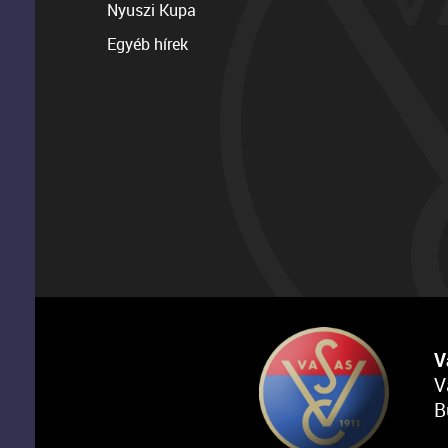
Nyuszi Kupa
Egyéb hírek
V
V
B