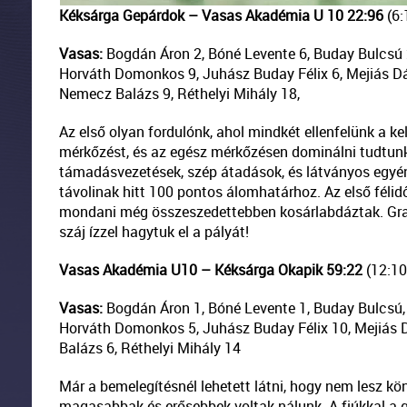
Kéksárga Gepárdok – Vasas Akadémia U 10 22:96
(6:
Vasas:
Bogdán Áron 2, Bóné Levente 6, Buday Bulcsú 2,
Horváth Domonkos 9, Juhász Buday Félix 6, Mejiás Dá
Nemecz Balázs 9, Réthelyi Mihály 18,
Az első olyan fordulónk, ahol mindkét ellenfelünk a k
mérkőzést, és az egész mérkőzésen dominálni tudtunk
támadásvezetések, szép átadások, és látványos egyén
távolinak hitt 100 pontos álomhatárhoz. Az első félidő
mondani még összeszedettebben kosárlabdáztak. Gratul
száj ízzel hagytuk el a pályát!
Vasas Akadémia U10 – Kéksárga Okapik 59:22
(12:10,
Vasas:
Bogdán Áron 1, Bóné Levente 1, Buday Bulcsú, C
Horváth Domonkos 5, Juhász Buday Félix 10, Mejiás 
Balázs 6, Réthelyi Mihály 14
Már a bemelegítésnél lehetett látni, hogy nem lesz k
magasabbak és erősebbek voltak nálunk. A fiúkkal a 