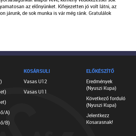
yamatosan az előnyünket. Kifejezetten jó volt látni, az
on járunk, de sok munka is vár még ránk. Gratulálok
KOSÁRSULI
ELŐKÉSZÍTŐ
)
Vasas U12
Eredmények
(Nyuszi Kupa)
et)
Vasas U11
Következő forduló
et)
(Nyuszi Kupa)
lő/A)
Jelentkezz
Kosarasnak!
lő/B)