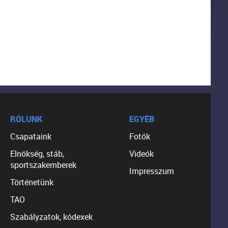
RÓLUNK
EGYÉB
Csapataink
Fotók
Elnökség, stáb,
Videók
sportszakemberek
Impresszum
Történetünk
TAO
Szabályzatok, kódexek