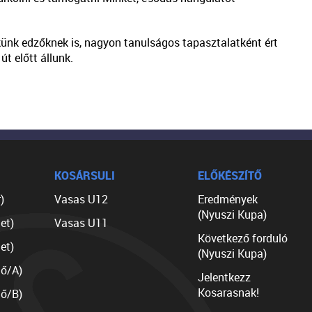
ekünk edzőknek is, nagyon tanulságos tapasztalatként ért
t előtt állunk.
KOSÁRSULI
ELŐKÉSZÍTŐ
)
Vasas U12
Eredmények
(Nyuszi Kupa)
et)
Vasas U11
Következő forduló
et)
(Nyuszi Kupa)
lő/A)
Jelentkezz
Kosarasnak!
lő/B)