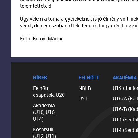
teremtettetek!
Úgy vélem a torna a gyerekeknek is jó élmény volt, n
véget, de nem szabad elfelejtenünk, hogy még hosszú ú
Fotó: Bornyi Márton
HÍREK
FELNŐTT
AKADÉMIA
Felnőtt
NBI B
U19 (Junior
csapatok, U20
U21
U16/A (Kad
Akadémia
U16/B (Kad
(U18, U16,
U14)
U14 (Serdü
Kosársuli
U14 (Serdü
(U12, U11)