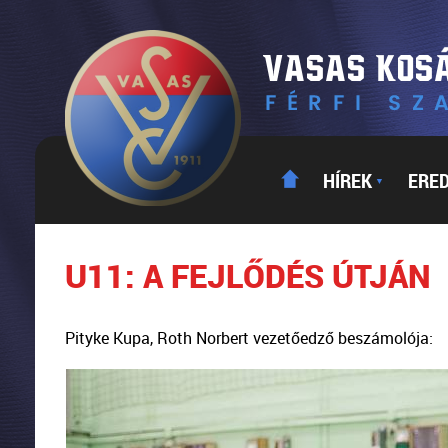
HÍREK
ERE
▼
U11: A FEJLŐDÉS ÚTJÁN
Pityke Kupa, Roth Norbert vezetőedző beszámolója: