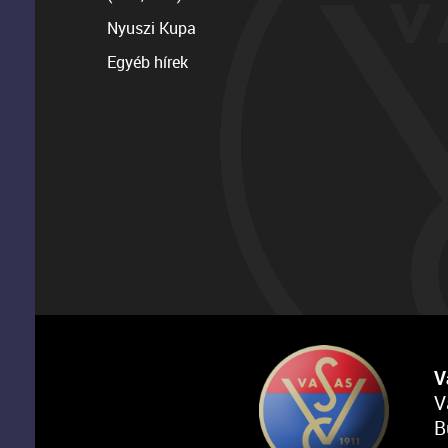
Nyuszi Kupa
Egyéb hírek
V
V
B