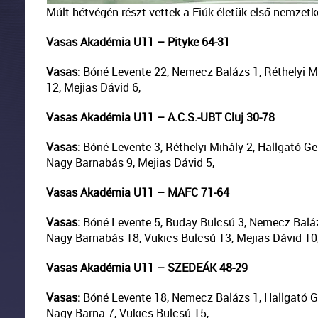
Múlt hétvégén részt vettek a Fiúk életük első nemzet
Vasas Akadémia U11 – Pityke 64-31
Vasas:
Bóné Levente 22, Nemecz Balázs 1, Réthelyi Mi
12, Mejias Dávid 6,
Vasas Akadémia U11 –
A.C.S.-UBT Cluj
30-78
Vasas:
Bóné Levente 3, Réthelyi Mihály 2, Hallgató Gell
Nagy Barnabás 9, Mejias Dávid 5,
Vasas Akadémia U11 – MAFC 71-64
Vasas:
Bóné Levente 5, Buday Bulcsú 3, Nemecz Balázs 
Nagy Barnabás 18, Vukics Bulcsú 13, Mejias Dávid 10
Vasas Akadémia U11 – SZEDEÁK 48-29
Vasas:
Bóné Levente 18, Nemecz Balázs 1, Hallgató Gell
Nagy Barna 7, Vukics Bulcsú 15,