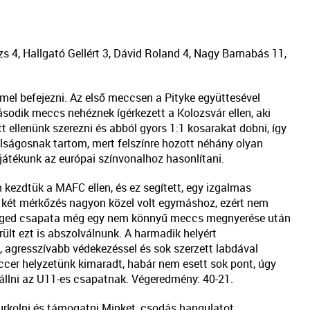
 4, Hallgató Gellért 3, Dávid Roland 4, Nagy Barnabás 11,
mel befejezni. Az első meccsen a Pityke együttesével
ásodik meccs nehéznek ígérkezett a Kolozsvár ellen, aki
t ellenünk szerezni és abból gyors 1:1 kosarakat dobni, így
ulságosnak tartom, mert felszínre hozott néhány olyan
 játékunk az európai színvonalhoz hasonlítani.
kezdtük a MAFC ellen, és ez segített, egy izgalmas
 két mérkőzés nagyon közel volt egymáshoz, ezért nem
 Szeged csapata még egy nem könnyű meccs megnyerése után
ült ezt is abszolválnunk. A harmadik helyért
, agresszívabb védekezéssel és sok szerzett labdával
iccer helyzetünk kimaradt, habár nem esett sok pont, úgy
állni az U11-es csapatnak. Végeredmény: 40-21.
urkolni és támogatni Minket, csodás hangulatot