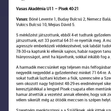
Vasas Akadémia U11 – Pisek 40-21
Vasas:
Bóné Levente 1, Buday Bulcsú 2, Nemecz Balázs
Vukics Bulcsú 10, Mejias Dávid 5.
5 mérkőzést játszottunk, ebből 4-et tudtunk győzelem
játszottunk, ezt 33 ponttal 64-31-re nyertük meg. A m
agresszív emberközeli védekezésével, sok labdát tudot
78-30-ra kaptunk ki ellenük sajnos, habár nagyon tan
hiányosságot, amit ha kijavítunk, sokkal inkább fog a
A harmadik meccsünket egy teljesen más felfogásban 
negyedik negyeddel a győzelemhez minket 71-64-re. A
sokat tudtak lazítani közben a fiúk, szerencsére a
sem okozott nagy fejtörést 48-29-es eredménnyel siker
keresztjátékkal a lengyel Pisek csapata ellen mentünk
hamar átvettük a vezetést annak ellenére, hogy sok z
vélem sikerült még az ötödik meccsen is szépen helyt
Szeretném megköszönni a a Szülőknek, akik jöttek sz