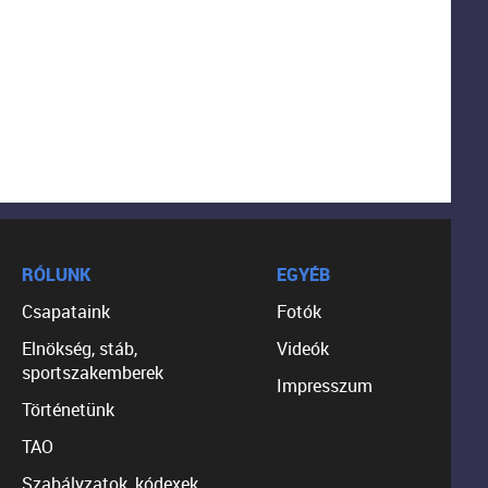
RÓLUNK
EGYÉB
Csapataink
Fotók
Elnökség, stáb,
Videók
sportszakemberek
Impresszum
Történetünk
TAO
Szabályzatok, kódexek