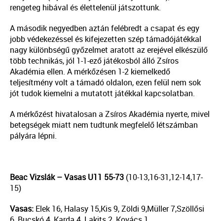
rengeteg hibával és élettelenül játszottunk.
A második negyedben aztán felébredt a csapat és egy
jobb védekezéssel és kifejezetten szép támadójátékkal
nagy különbségű győzelmet aratott az erejével elkészülő
több technikás, jól 1-1-ező játékosból álló Zsíros
Akadémia ellen. A mérkőzésen 1-2 kiemelkedő
teljesítmény volt a támadó oldalon, ezen felül nem sok
jót tudok kiemelni a mutatott játékkal kapcsolatban.
A mérkőzést hivatalosan a Zsíros Akadémia nyerte, mivel
betegségek miatt nem tudtunk megfelelő létszámban
pályára lépni.
Beac Vizslák – Vasas U11 55-73
(10-13,16-31,12-14,17-
15)
Vasas:
Elek 16, Halasy 15,Kis 9, Zöldi 9,Müller 7,Szöllősi
6, Bucskó 4, Karda 4, Lakits 2, Kovács 1