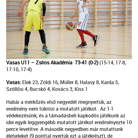
Vasas U11 – Zsíros Akadémia 73-41 (0-2)
(15-14, 17-8,
17-10, 17-4)
Vasas:
Elek 23, Zöldi 16, Müller 8, Halasy 8, Karda 5,
Szöllősi 4, Bucskó 4, Kovács 3, Kiss 1
Habár a mérkőzés első negyedét megnyertük, az
eredmény nem tükrözi a mutatott játékot. Az 1-1
védekezésünk, és a támadásbeli kapkodós játékunk az
idei egyik leggyengébb mutatott játékot eredményezte 10
perce levetítve. A második negyedben már mutattunk
életjeleket (9 ponttal nyertük ezt a játékrészt), de