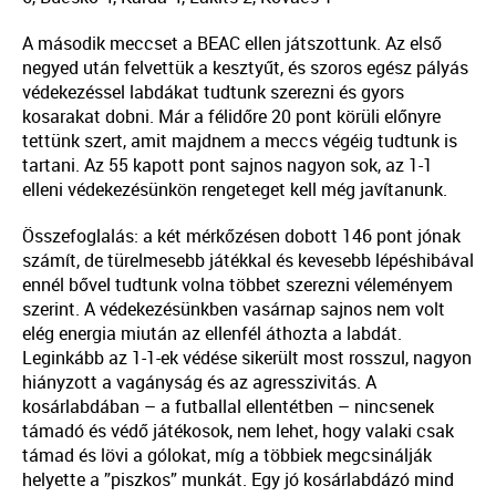
A második meccset a BEAC ellen játszottunk. Az első
negyed után felvettük a kesztyűt, és szoros egész pályás
védekezéssel labdákat tudtunk szerezni és gyors
kosarakat dobni. Már a félidőre 20 pont körüli előnyre
tettünk szert, amit majdnem a meccs végéig tudtunk is
tartani. Az 55 kapott pont sajnos nagyon sok, az 1-1
elleni védekezésünkön rengeteget kell még javítanunk.
Összefoglalás: a két mérkőzésen dobott 146 pont jónak
számít, de türelmesebb játékkal és kevesebb lépéshibával
ennél bővel tudtunk volna többet szerezni véleményem
szerint. A védekezésünkben vasárnap sajnos nem volt
elég energia miután az ellenfél áthozta a labdát.
Leginkább az 1-1-ek védése sikerült most rosszul, nagyon
hiányzott a vagányság és az agresszivitás. A
kosárlabdában – a futballal ellentétben – nincsenek
támadó és védő játékosok, nem lehet, hogy valaki csak
támad és lövi a gólokat, míg a többiek megcsinálják
helyette a ”piszkos” munkát. Egy jó kosárlabdázó mind