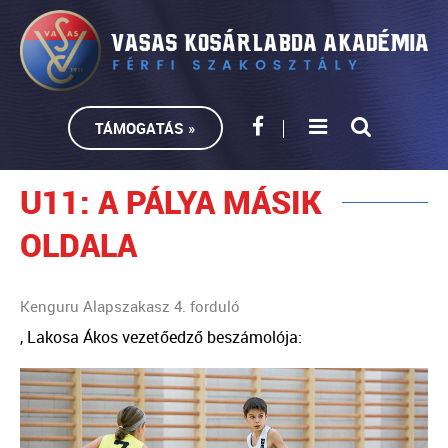
TÁMOGATÁS »
U11: A PÁLYA MÁSIK
OLDALA
Kenguru Alapszakasz 4. forduló
, Lakosa Ákos vezetőedző beszámolója: