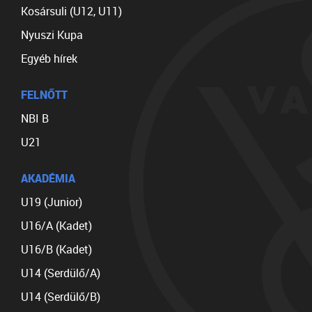
Kosársuli (U12, U11)
Nyuszi Kupa
Egyéb hírek
FELNŐTT
NBI B
U21
AKADÉMIA
U19 (Junior)
U16/A (Kadet)
U16/B (Kadet)
U14 (Serdülő/A)
U14 (Serdülő/B)