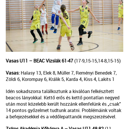
Vasas U11 – BEAC Vizslák 61-47
(17-9,15-15,14-8,15-15)
Vasas:
Halasy 13, Elek 8, Müller 7, Reményi Benedek 7,
Zöldi 6, Korompay 6, Králik 5, Karda 4, Kiss 4, Lakits 1
Idén sokadszorra találkoztunk a kiválóan felkészített
beacos lányokkal. Kettő erős és kettő pontatlan negyed
után most közelebb került hozzánk ellenfelünk és „csak”
14 pontos győzelmet tudtunk aratni. Problémáink voltak
a befejezésekkel és a védőlepattanók megszerzésével.
Zsíros Akadémia Kőbánya A – Vasas U11 48-82
(11-