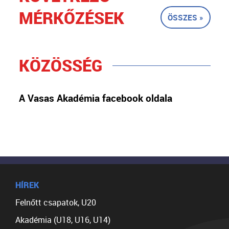
MÉRKŐZÉSEK
ÖSSZES »
KÖZÖSSÉG
A Vasas Akadémia facebook oldala
HÍREK
Felnőtt csapatok, U20
Akadémia (U18, U16, U14)