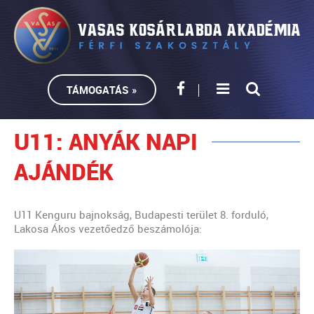
TÁMOGATÁS »
U11: ANYÁK NAPI
AJÁNDÉK
U11 Kenguru bajnokság, Budapesti terület 8. forduló,
Lakosa Ákos vezetőedző beszámolója: