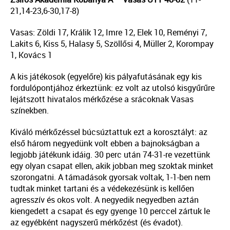
21,14-23,6-30,17-8)
Vasas: Zöldi 17, Králik 12, Imre 12, Elek 10, Reményi 7,
Lakits 6, Kiss 5, Halasy 5, Szöllősi 4, Müller 2, Korompay
1, Kovács 1
A kis játékosok (egyelőre) kis pályafutásának egy kis
fordulópontjához érkeztünk: ez volt az utolsó kisgyűrűre
lejátszott hivatalos mérkőzése a srácoknak Vasas
színekben.
Kiváló mérkőzéssel búcsúztattuk ezt a korosztályt: az
első három negyedünk volt ebben a bajnokságban a
legjobb játékunk idáig. 30 perc után 74-31-re vezettünk
egy olyan csapat ellen, akik jobban meg szoktak minket
szorongatni. A támadások gyorsak voltak, 1-1-ben nem
tudtak minket tartani és a védekezésünk is kellően
agresszív és okos volt. A negyedik negyedben aztán
kiengedett a csapat és egy gyenge 10 perccel zártuk le
az egyébként nagyszerű mérkőzést (és évadot).