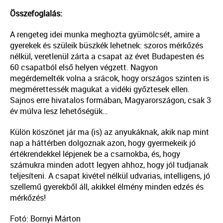
Összefoglalás:
A rengeteg idei munka meghozta gyümölcsét, amire a
gyerekek és szüleik büszkék lehetnek: szoros mérkőzés
nélkül, veretlenül zárta a csapat az évet Budapesten és
60 csapatból első helyen végzett. Nagyon
megérdemelték volna a srácok, hogy országos szinten is
megmérettessék magukat a vidéki győztesek ellen.
Sajnos erre hivatalos formában, Magyarországon, csak 3
év múlva lesz lehetőségük…
Külön köszönet jár ma (is) az anyukáknak, akik nap mint
nap a háttérben dolgoznak azon, hogy gyermekeik jó
értékrendekkel lépjenek be a csarnokba, és, hogy
számukra minden adott legyen ahhoz, hogy jól tudjanak
teljesíteni. A csapat kivétel nélkül udvarias, intelligens, jó
szellemű gyerekből áll, akikkel élmény minden edzés és
mérkőzés!
Fotó: Bornyi Márton