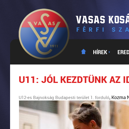
HÍREK
ERE
▼
U11: JÓL KEZDTÜNK AZ 
, Kozma 
U12-es Bajnokság Budapesti terület 1. forduló