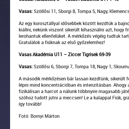
Vasas:
Szöllősi 11, Sborgi 8, Tompa 5, Nagy, Klemencsi
Az egy korosztállyal idősebbek között kezdtük a bajno
kiállni, nekünk viszont sikerült kihasználni azt, hogy 
lerohantuk ellenfelüket. A mérkőzés végéig tudtuk tart
Gratulálok a fiúknak az első győzelemhez!
Vasas Akadémia U11 – Ziccer Tigrisek 69-39
Vasas:
Szöllősi 6, Sborgi 7, Tompa 18, Nagy 1, Skoumal 
A második mérkőzésen bár lassan kezdtünk, sikerült f
lépni mind koncentrációban és intenzitásban. Ahogy az
fizikálisan a harcot a nálunk többnyire magasabb játé
szóhoz tudott jutni a meccsen! Le a kalappal Fiúk, gr
így tovább!
Fotó: Bornyi Márton