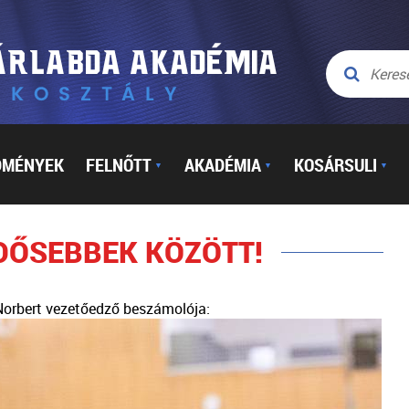
DMÉNYEK
FELNŐTT
AKADÉMIA
KOSÁRSULI
▼
▼
▼
IDŐSEBBEK KÖZÖTT!
Norbert vezetőedző beszámolója: