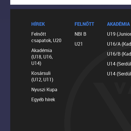
HÍREK
FELNŐTT
AKADÉMIA
Felnőtt
NBI B
U19 (Junior
csapatok, U20
U21
U16/A (Kad
Akadémia
U16/B (Kad
(U18, U16,
U14)
U14 (Serdü
Kosársuli
U14 (Serdü
(U12, U11)
Nyuszi Kupa
Egyéb hírek