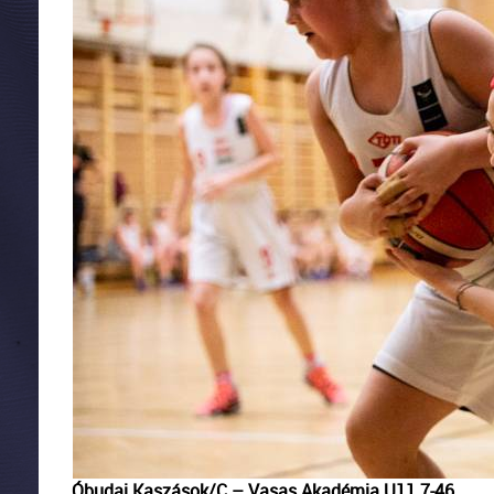
Óbudai Kaszások/C – Vasas Akadémia U11 7-46