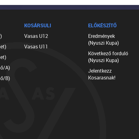
KOSÁRSULI
ELŐKÉSZÍTŐ
)
Vasas U12
Eredmények
(Nyuszi Kupa)
et)
Vasas U11
Következő forduló
et)
(Nyuszi Kupa)
lő/A)
Jelentkezz
Kosarasnak!
lő/B)