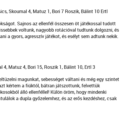
cs, Skoumal 4, Matuz 1, Bori 7 Roszik, Bálint 10 Ertl
kságot. Sajnos az ellenfél összesen öt játékossal tudott
frissebbek voltunk, nagyobb rotációval tudtunk dolgozni, és
ani a gyors, agresszív játékot, és esélyt sem adtunk nekik.
4, Matuz 4, Bori 15, Roszik 1, Bálint 10, Ertl 3
eltüzelni magunkat, sebességet váltani és még egy szintet
t kértem a fiúktól, bátran játszottunk, felvettük
kosokból álló ellenféllel! Külön öröm, hogy mindenki
atulálok a dupla győzelemhez, és az erős kezdéshez, csak