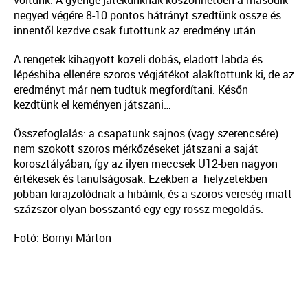
voltunk. A gyenge játékunknak köszönhetően a második
negyed végére 8-10 pontos hátrányt szedtünk össze és
innentől kezdve csak futottunk az eredmény után.
A rengetek kihagyott közeli dobás, eladott labda és
lépéshiba ellenére szoros végjátékot alakítottunk ki, de az
eredményt már nem tudtuk megfordítani. Későn
kezdtünk el keményen játszani…
Összefoglalás: a csapatunk sajnos (vagy szerencsére)
nem szokott szoros mérkőzéseket játszani a saját
korosztályában, így az ilyen meccsek U12-ben nagyon
értékesek és tanulságosak. Ezekben a helyzetekben
jobban kirajzolódnak a hibáink, és a szoros vereség miatt
százszor olyan bosszantó egy-egy rossz megoldás.
Fotó: Bornyi Márton