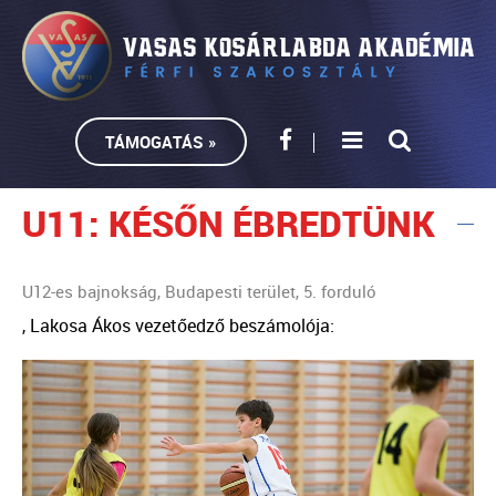
TÁMOGATÁS »
U11: KÉSŐN ÉBREDTÜNK
U12-es bajnokság, Budapesti terület, 5. forduló
, Lakosa Ákos vezetőedző beszámolója: