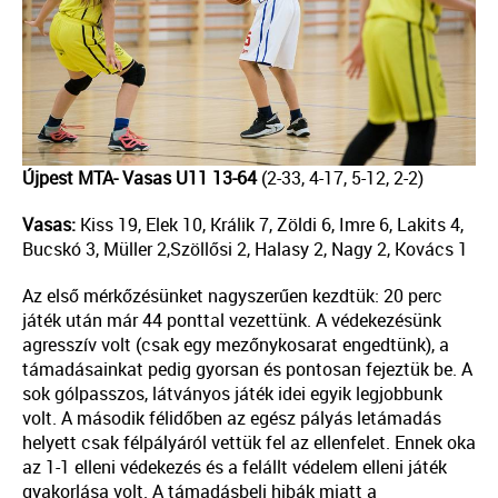
Újpest MTA- Vasas U11 13-64
(2-33, 4-17, 5-12, 2-2)
Vasas:
Kiss 19, Elek 10, Králik 7, Zöldi 6, Imre 6, Lakits 4,
Bucskó 3, Müller 2,Szöllősi 2, Halasy 2, Nagy 2, Kovács 1
Az első mérkőzésünket nagyszerűen kezdtük: 20 perc
játék után már 44 ponttal vezettünk. A védekezésünk
agresszív volt (csak egy mezőnykosarat engedtünk), a
támadásainkat pedig gyorsan és pontosan fejeztük be. A
sok gólpasszos, látványos játék idei egyik legjobbunk
volt. A második félidőben az egész pályás letámadás
helyett csak félpályáról vettük fel az ellenfelet. Ennek oka
az 1-1 elleni védekezés és a felállt védelem elleni játék
gyakorlása volt. A támadásbeli hibák miatt a