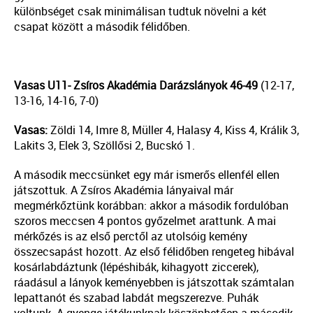
különbséget csak minimálisan tudtuk növelni a két
csapat között a második félidőben.
Vasas U11- Zsíros Akadémia Darázslányok 46-49
(12-17,
13-16, 14-16, 7-0)
Vasas:
Zöldi 14, Imre 8, Müller 4, Halasy 4, Kiss 4, Králik 3,
Lakits 3, Elek 3, Szöllősi 2, Bucskó 1.
A második meccsünket egy már ismerős ellenfél ellen
játszottuk. A Zsíros Akadémia lányaival már
megmérkőztünk korábban: akkor a második fordulóban
szoros meccsen 4 pontos győzelmet arattunk. A mai
mérkőzés is az első perctől az utolsóig kemény
összecsapást hozott. Az első félidőben rengeteg hibával
kosárlabdáztunk (lépéshibák, kihagyott ziccerek),
ráadásul a lányok keményebben is játszottak számtalan
lepattanót és szabad labdát megszerezve. Puhák