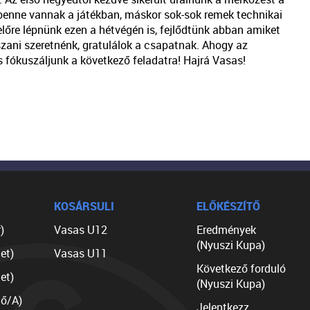
k benne vannak a játékban, máskor sok-sok remek technikai
lőre lépnünk ezen a hétvégén is, fejlődtünk abban amiket
szani szeretnénk, gratulálok a csapatnak. Ahogy az
s fókuszáljunk a következő feladatra! Hajrá Vasas!
KOSÁRSULI
ELŐKÉSZÍTŐ
)
Vasas U12
Eredmények
(Nyuszi Kupa)
et)
Vasas U11
Következő forduló
et)
(Nyuszi Kupa)
lő/A)
Jelentkezz