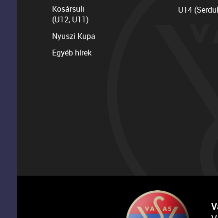
Kosársuli
U14 (Serdü
(U12, U11)
Nyuszi Kupa
Egyéb hírek
V