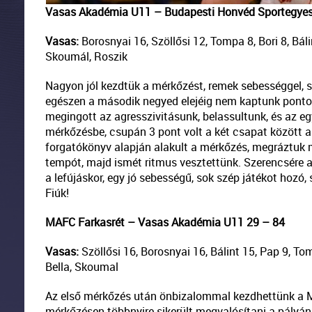
Vasas Akadémia U11 – Budapesti Honvéd Sportegyes
Vasas:
Borosnyai 16, Szöllősi 12, Tompa 8, Bori 8, Báli
Skoumál, Roszik
Nagyon jól kezdtük a mérkőzést, remek sebességgel, s
egészen a második negyed elejéig nem kaptunk pontot.
megingott az agresszivitásunk, belassultunk, és az egy
mérkőzésbe, csupán 3 pont volt a két csapat között 
forgatókönyv alapján alakult a mérkőzés, megráztuk ma
tempót, majd ismét ritmus vesztettünk. Szerencsére az
a lefújáskor, egy jó sebességű, sok szép játékot hozó,
Fiúk!
MAFC Farkasrét – Vasas Akadémia U11 29 – 84
Vasas:
Szöllősi 16, Borosnyai 16, Bálint 15, Pap 9, To
Bella, Skoumal
Az első mérkőzés után önbizalommal kezdhettünk a MA
mérkőzésen többnyire sikerült megvalósítani a pályán.