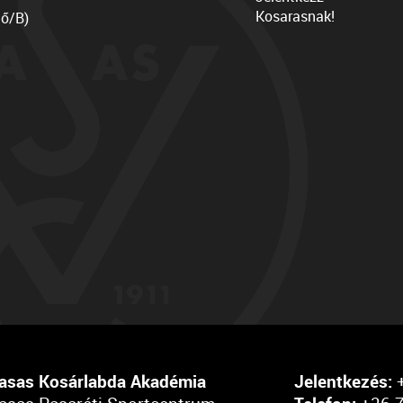
Kosarasnak!
lő/B)
asas Kosárlabda Akadémia
Jelentkezés:
+