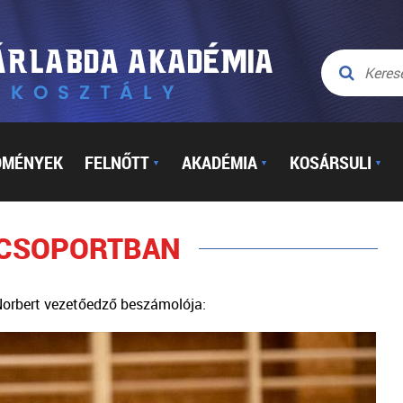
DMÉNYEK
FELNŐTT
AKADÉMIA
KOSÁRSULI
▼
▼
▼
 CSOPORTBAN
orbert vezetőedző beszámolója: