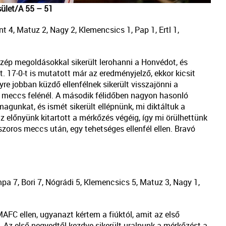
ület/A 55 – 51
nt 4, Matuz 2, Nagy 2, Klemencsics 1, Pap 1, Ertl 1,
zép megoldásokkal sikerült lerohanni a Honvédot, és
 17-0-t is mutatott már az eredményjelző, ekkor kicsit
re jobban küzdő ellenfélnek sikerült visszajönni a
a meccs felénél. A második félidőben nagyon hasonló
gunkat, és ismét sikerült ellépnünk, mi diktáltuk a
 előnyünk kitartott a mérkőzés végéig, így mi örülhettünk
 szoros meccs után, egy tehetséges ellenfél ellen. Bravó
mpa 7, Bori 7, Nógrádi 5, Klemencsics 5, Matuz 3, Nagy 1,
FC ellen, ugyanazt kértem a fiúktól, amit az első
 Az első negyedtől kezdve sikerült uralnunk a mérkőzést a