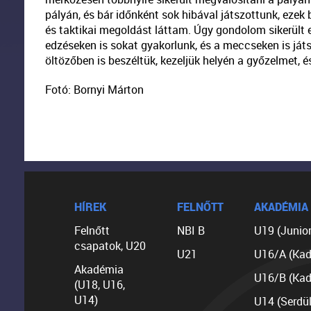
pályán, és bár időnként sok hibával játszottunk, eze
és taktikai megoldást láttam. Úgy gondolom sikerült e
edzéseken is sokat gyakorlunk, és a meccseken is ját
öltözőben is beszéltük, kezeljük helyén a győzelmet, é
Fotó: Bornyi Márton
HÍREK
FELNŐTT
AKADÉMIA
Felnőtt
NBI B
U19 (Junior
csapatok, U20
U21
U16/A (Kad
Akadémia
U16/B (Kad
(U18, U16,
U14)
U14 (Serdü