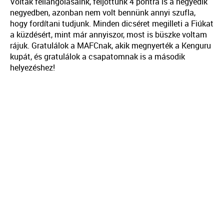
Voltak fellángolásaink, feljöttünk 4 pontra is a negyedik
negyedben, azonban nem volt bennünk annyi szufla,
hogy fordítani tudjunk. Minden dicséret megilleti a Fiúkat
a küzdésért, mint már annyiszor, most is büszke voltam
rájuk. Gratulálok a MAFCnak, akik megnyerték a Kenguru
kupát, és gratulálok a csapatomnak is a második
helyezéshez!