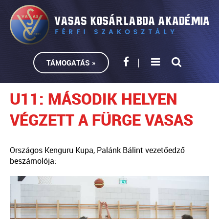
TÁMOGATÁS »
U11: MÁSODIK HELYEN
VÉGZETT A FÜRGE VASAS
Országos Kenguru Kupa, Palánk Bálint vezetőedző
beszámolója: