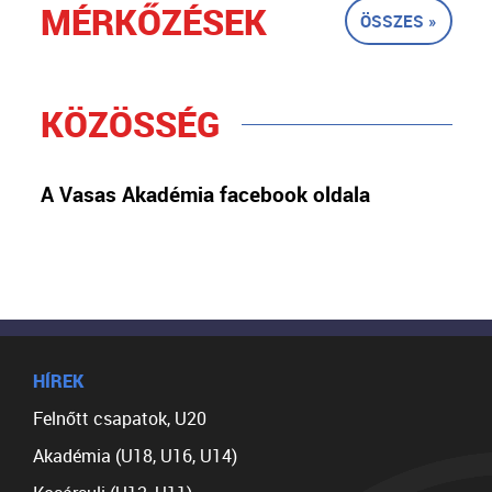
MÉRKŐZÉSEK
ÖSSZES »
KÖZÖSSÉG
A Vasas Akadémia facebook oldala
HÍREK
Felnőtt csapatok, U20
Akadémia (U18, U16, U14)