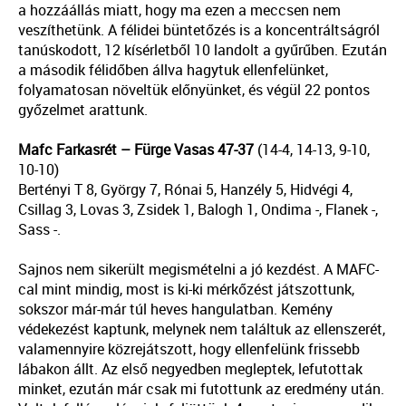
a hozzáállás miatt, hogy ma ezen a meccsen nem
veszíthetünk. A félidei büntetőzés is a koncentráltságról
tanúskodott, 12 kísérletből 10 landolt a gyűrűben. Ezután
a második félidőben állva hagytuk ellenfelünket,
folyamatosan növeltük előnyünket, és végül 22 pontos
győzelmet arattunk.
Mafc Farkasrét – Fürge Vasas 47-37
(14-4, 14-13, 9-10,
10-10)
Bertényi T 8, György 7, Rónai 5, Hanzély 5, Hidvégi 4,
Csillag 3, Lovas 3, Zsidek 1, Balogh 1, Ondima -, Flanek -,
Sass -.
Sajnos nem sikerült megismételni a jó kezdést. A MAFC-
cal mint mindig, most is ki-ki mérkőzést játszottunk,
sokszor már-már túl heves hangulatban. Kemény
védekezést kaptunk, melynek nem találtuk az ellenszerét,
valamennyire közrejátszott, hogy ellenfelünk frissebb
lábakon állt. Az első negyedben megleptek, lefutottak
minket, ezután már csak mi futottunk az eredmény után.