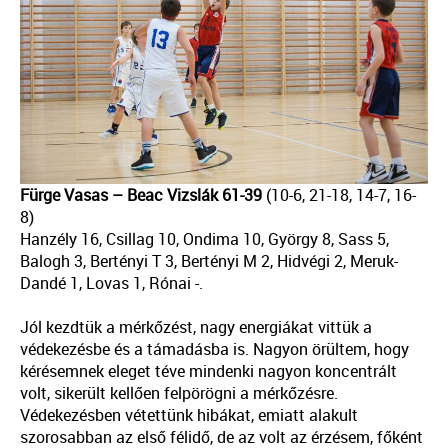
Fürge Vasas – Beac Vizslák 61-39
(10-6, 21-18, 14-7, 16-
8)
Hanzély 16, Csillag 10, Ondima 10, György 8, Sass 5,
Balogh 3, Bertényi T 3, Bertényi M 2, Hidvégi 2, Meruk-
Dandé 1, Lovas 1, Rónai -.
Jól kezdtük a mérkőzést, nagy energiákat vittük a
védekezésbe és a támadásba is. Nagyon örültem, hogy
kérésemnek eleget téve mindenki nagyon koncentrált
volt, sikerült kellően felpörögni a mérkőzésre.
Védekezésben vétettünk hibákat, emiatt alakult
szorosabban az első félidő, de az volt az érzésem, főként