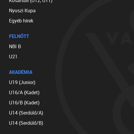
Kosársuli (U12, U11)
Nyuszi Kupa
Egyéb hírek
FELNŐTT
NBI B
U21
AKADÉMIA
U19 (Junior)
U16/A (Kadet)
U16/B (Kadet)
U14 (Serdülő/A)
U14 (Serdülő/B)