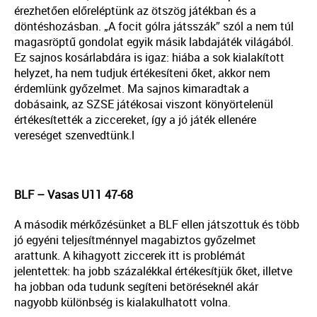
érezhetően előreléptünk az ötszög játékban és a
döntéshozásban. „A focit gólra játsszák” szól a nem túl
magasröptű gondolat egyik másik labdajáték világából.
Ez sajnos kosárlabdára is igaz: hiába a sok kialakított
helyzet, ha nem tudjuk értékesíteni őket, akkor nem
érdemlünk győzelmet. Ma sajnos kimaradtak a
dobásaink, az SZSE játékosai viszont könyörtelenül
értékesítették a ziccereket, így a jó játék ellenére
vereséget szenvedtünk.l
BLF – Vasas U11 47-68
A második mérkőzésünket a BLF ellen játszottuk és több
jó egyéni teljesítménnyel magabiztos győzelmet
arattunk. A kihagyott ziccerek itt is problémát
jelentettek: ha jobb százalékkal értékesítjük őket, illetve
ha jobban oda tudunk segíteni betöréseknél akár
nagyobb különbség is kialakulhatott volna.