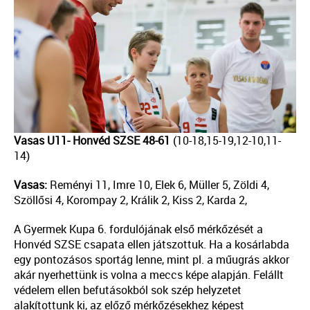
Vasas U11- Honvéd SZSE 48-61
(10-18,15-19,12-10,11-
14)
Vasas:
Reményi 11, Imre 10, Elek 6, Müller 5, Zöldi 4,
Szöllősi 4, Korompay 2, Králik 2, Kiss 2, Karda 2,
A Gyermek Kupa 6. fordulójának első mérkőzését a
Honvéd SZSE csapata ellen játszottuk. Ha a kosárlabda
egy pontozásos sportág lenne, mint pl. a műugrás akkor
akár nyerhettünk is volna a meccs képe alapján. Felállt
védelem ellen befutásokból sok szép helyzetet
alakítottunk ki, az előző mérkőzésekhez képest