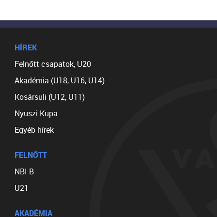
HÍREK
Felnőtt csapatok, U20
Akadémia (U18, U16, U14)
Kosársuli (U12, U11)
Nyuszi Kupa
Egyéb hírek
FELNŐTT
NBI B
U21
AKADÉMIA