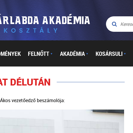
DMÉNYEK
FELNŐTT
AKADÉMIA
KOSÁRSULI
▼
▼
▼
AT DÉLUTÁN
 Ákos vezetőedző beszámolója: