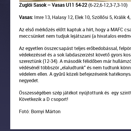
Zuglói Sasok – Vasas U11 54-22
(6-22,6-12,3-7,3-10)
Vasas:
Imre 13, Halasy 12, Elek 10, Szöllősi 5, Králik 4
Az első mérkőzés előtt kaptuk a hírt, hogy a MAFC csa
meccsünket nem tudjuk lejátszani (a hivatalos eredm
Az egyetlen összecsapást teljes erőbedobással, felpör
védekezéssel és a sok labdaszerzést követő gyors kos
szereztünk (12-34). A második félidőben már hullámzó
védésénél többször „elaludtunk” és nem tudtunk könn
védelem ellen. A gyűrű közeli befejezéseink hatékonys
negyedet.
Összességében szép játékot nyújtottunk és egy szintt
Következik a D csoport!
Fotó: Bornyi Márton