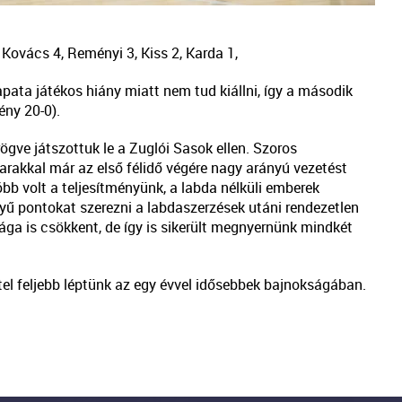
, Kovács 4, Reményi 3, Kiss 2, Karda 1,
pata játékos hiány miatt nem tud kiállni, így a második
ény 20-0).
ögve játszottuk le a Zuglói Sasok ellen. Szoros
arakkal már az első félidő végére nagy arányú vezetést
bb volt a teljesítményünk, a labda nélküli emberek
yű pontokat szerezni a labdaszerzések utáni rendezetlen
ága is csökkent, de így is sikerült megnyernünk mindkét
el feljebb léptünk az egy évvel idősebbek bajnokságában.