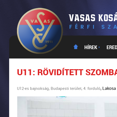
HÍREK
ERE
▼
U11: RÖVIDÍTETT SZOMB
, Lakosa
U12-es bajnokság, Budapesti terület, 4. forduló