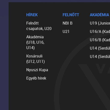
HÍREK
FELNŐTT
AKADÉMIA
Felnőtt
NBI B
U19 (Junior
csapatok, U20
U21
U16/A (Kad
Akadémia
U16/B (Kad
(U18, U16,
U14)
U14 (Serdü
Kosársuli
U14 (Serdü
(U12, U11)
Nyuszi Kupa
Egyéb hírek