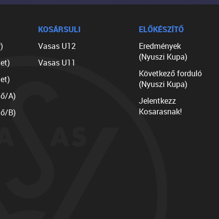
KOSÁRSULI
ELŐKÉSZÍTŐ
)
Vasas U12
Eredmények
(Nyuszi Kupa)
et)
Vasas U11
Következő forduló
et)
(Nyuszi Kupa)
lő/A)
Jelentkezz
Kosarasnak!
lő/B)