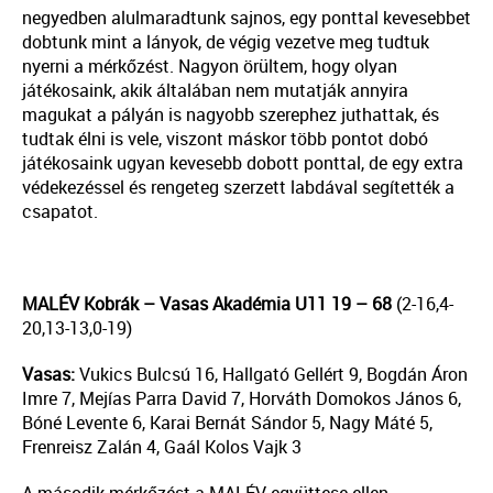
negyedben alulmaradtunk sajnos, egy ponttal kevesebbet
dobtunk mint a lányok, de végig vezetve meg tudtuk
nyerni a mérkőzést. Nagyon örültem, hogy olyan
játékosaink, akik általában nem mutatják annyira
magukat a pályán is nagyobb szerephez juthattak, és
tudtak élni is vele, viszont máskor több pontot dobó
játékosaink ugyan kevesebb dobott ponttal, de egy extra
védekezéssel és rengeteg szerzett labdával segítették a
csapatot.
MALÉV Kobrák – Vasas Akadémia U11 19 – 68
(2-16,4-
20,13-13,0-19)
Vasas:
Vukics Bulcsú 16, Hallgató Gellért 9, Bogdán Áron
Imre 7, Mejías Parra David 7, Horváth Domokos János 6,
Bóné Levente 6, Karai Bernát Sándor 5, Nagy Máté 5,
Frenreisz Zalán 4, Gaál Kolos Vajk 3