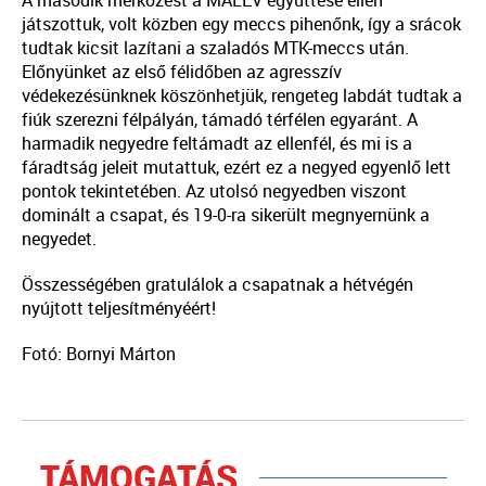
A második mérkőzést a MALÉV együttese ellen
játszottuk, volt közben egy meccs pihenőnk, így a srácok
tudtak kicsit lazítani a szaladós MTK-meccs után.
Előnyünket az első félidőben az agresszív
védekezésünknek köszönhetjük, rengeteg labdát tudtak a
fiúk szerezni félpályán, támadó térfélen egyaránt. A
harmadik negyedre feltámadt az ellenfél, és mi is a
fáradtság jeleit mutattuk, ezért ez a negyed egyenlő lett
pontok tekintetében. Az utolsó negyedben viszont
dominált a csapat, és 19-0-ra sikerült megnyernünk a
negyedet.
Összességében gratulálok a csapatnak a hétvégén
nyújtott teljesítményéért!
Fotó: Bornyi Márton
TÁMOGATÁS