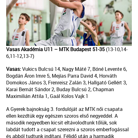
Vasas Akadémia U11 – MTK Budapest 51-35
(13-10,14-
6,11-12,13-7)
Vasas:
Vukics Bulcsú 14, Nagy Máté 7, Bóné Levente 6,
Bogdán Áron Imre 5, Mejías Parra David 4, Horváth
Domokos János 3, Frenreisz Zalán 3, Hallgató Gellért 3,
Karai Bernát Sándor 2, Buday Bulcsú 2, Chapman
Maximilián Attila 1, Gaál Kolos Vajk 1
A Gyerek bajnokság 3. fordulóját az MTK női csapata
ellen kezdtük egy egészen szoros első negyeddel. A
második negyedben kicsit eltávolodtunk tőlük, sok
labdát tudott a csapat szerezni a szoros emberfogással
és abból tudtunk indítani. Félidő után a harmadik