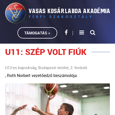
TÁMOGATÁS »
U11: SZÉP VOLT FIÚK
U12-es bajnokság, Budapesti terület, 2. forduló
, Roth Norbert vezetőedző beszámolója: