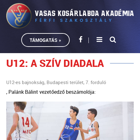
TÁMOGATÁS »
U12: A SZÍV DIADALA
U12-es bajnokság, Budapesti terület, 7. forduló
, Palánk Bálint vezetőedző beszámolója: