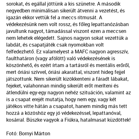
sorokat, és egállal jöttünk a kis szünetre. A második
negyedben minimálisan sikerült átvenni a vezetést, és
igazán ekkor vettük fel a meccs ritmusát. A
védekezésünk nem volt rossz, és főleg lepattanózásban
javultunk nagyot, támadással viszont ezen a meccsen
nem lehetek elégedett. Sajnos nagyon sokat vezettük a
labdát, és csapatjáték csak nyomokban volt
felfedezhető. Ez valamelyest a MAFC nagyon agresszív,
faulthatáron (vagy afölött) való védekezésének is
köszönhető, és ezért írtam a tartásról és mentális erőről,
mert óriási szívvel, óriási akarattal, viszont hideg fejjel
játszottunk. Nem sikerült kizökkenteni a fáradt lábakat,
fejeket, valahonnan mindig sikerült erőt meríteni és
átlendülni egy-egy nagyon nehéz szituáción, valamint az
is a csapat erejét mutatja, hogy nem egy, vagy két
játékos vitte hátán a csapatot, hanem mindig más tett
hozzá a közöshöz egy jó védekezéssel, lepattanóval,
kosárral. Büszke vagyok a Fiúkra, hatalmasat küzdöttek!
Fotó: Bornyi Márton