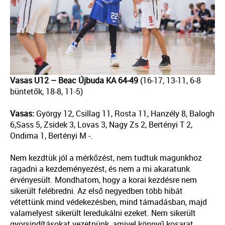
Vasas U12 – Beac Újbuda KA 64-49
(16-17, 13-11, 6-8
büntetők, 18-8, 11-5)
Vasas:
György 12, Csillag 11, Rosta 11, Hanzély 8, Balogh
6,Sass 5, Zsidek 3, Lovas 3, Nagy Zs 2, Bertényi T 2,
Ondima 1, Bertényi M -.
Nem kezdtük jól a mérkőzést, nem tudtuk magunkhoz
ragadni a kezdeményezést, és nem a mi akaratunk
érvényesült. Mondhatom, hogy a korai kezdésre nem
sikerült felébredni. Az első negyedben több hibát
vétettünk mind védekezésben, mind támadásban, majd
valamelyest sikerült leredukálni ezeket. Nem sikerült
gyorsindításokat vezetnünk, amivel könnyű kosarat