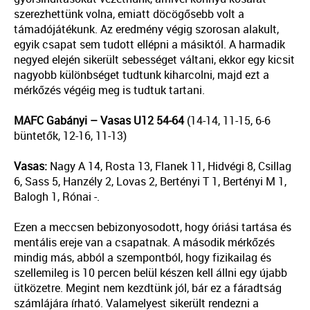
szerezhettünk volna, emiatt döcögősebb volt a
támadójátékunk. Az eredmény végig szorosan alakult,
egyik csapat sem tudott ellépni a másiktól. A harmadik
negyed elején sikerült sebességet váltani, ekkor egy kicsit
nagyobb különbséget tudtunk kiharcolni, majd ezt a
mérkőzés végéig meg is tudtuk tartani.
MAFC Gabányi – Vasas U12 54-64
(14-14, 11-15, 6-6
büntetők, 12-16, 11-13)
Vasas:
Nagy A 14, Rosta 13, Flanek 11, Hidvégi 8, Csillag
6, Sass 5, Hanzély 2, Lovas 2, Bertényi T 1, Bertényi M 1,
Balogh 1, Rónai -.
Ezen a meccsen bebizonyosodott, hogy óriási tartása és
mentális ereje van a csapatnak. A második mérkőzés
mindig más, abból a szempontból, hogy fizikailag és
szellemileg is 10 percen belül készen kell állni egy újabb
ütközetre. Megint nem kezdtünk jól, bár ez a fáradtság
számlájára írható. Valamelyest sikerült rendezni a