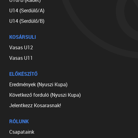
U16/B (Kadet)
U14 (Serdülő/A)
U14 (Serdülő/B)
KOSÁRSULI
Vasas U12
Vasas U11
ELŐKÉSZÍTŐ
Eredmények (Nyuszi Kupa)
Következő forduló (Nyuszi Kupa)
Jelentkezz Kosarasnak!
RÓLUNK
Csapataink