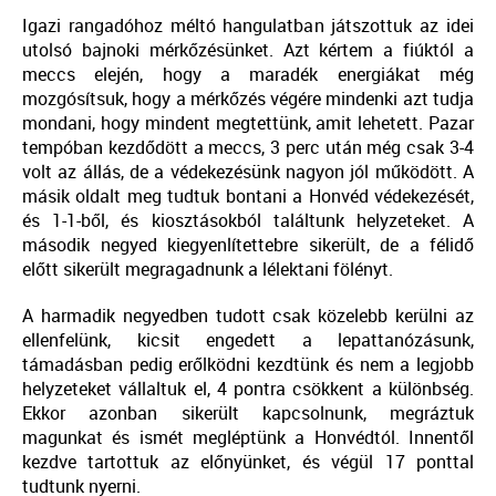
Igazi rangadóhoz méltó hangulatban játszottuk az idei
utolsó bajnoki mérkőzésünket. Azt kértem a fiúktól a
meccs elején, hogy a maradék energiákat még
mozgósítsuk, hogy a mérkőzés végére mindenki azt tudja
mondani, hogy mindent megtettünk, amit lehetett. Pazar
tempóban kezdődött a meccs, 3 perc után még csak 3-4
volt az állás, de a védekezésünk nagyon jól működött. A
másik oldalt meg tudtuk bontani a Honvéd védekezését,
és 1-1-ből, és kiosztásokból találtunk helyzeteket. A
második negyed kiegyenlítettebre sikerült, de a félidő
előtt sikerült megragadnunk a lélektani fölényt.
A harmadik negyedben tudott csak közelebb kerülni az
ellenfelünk, kicsit engedett a lepattanózásunk,
támadásban pedig erőlködni kezdtünk és nem a legjobb
helyzeteket vállaltuk el, 4 pontra csökkent a különbség.
Ekkor azonban sikerült kapcsolnunk, megráztuk
magunkat és ismét megléptünk a Honvédtól. Innentől
kezdve tartottuk az előnyünket, és végül 17 ponttal
tudtunk nyerni.