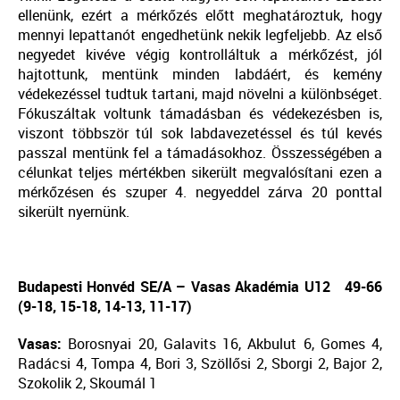
ellenünk, ezért a mérkőzés előtt meghatároztuk, hogy
mennyi lepattanót engedhetünk nekik legfeljebb. Az első
negyedet kivéve végig kontrolláltuk a mérkőzést, jól
hajtottunk, mentünk minden labdáért, és kemény
védekezéssel tudtuk tartani, majd növelni a különbséget.
Fókuszáltak voltunk támadásban és védekezésben is,
viszont többször túl sok labdavezetéssel és túl kevés
passzal mentünk fel a támadásokhoz. Összességében a
célunkat teljes mértékben sikerült megvalósítani ezen a
mérkőzésen és szuper 4. negyeddel zárva 20 ponttal
sikerült nyernünk.
Budapesti Honvéd SE/A – Vasas Akadémia U12
49-66
(9-18, 15-18, 14-13, 11-17)
Vasas:
Borosnyai 20, Galavits 16, Akbulut 6, Gomes 4,
Radácsi 4, Tompa 4, Bori 3, Szöllősi 2, Sborgi 2, Bajor 2,
Szokolik 2, Skoumál 1