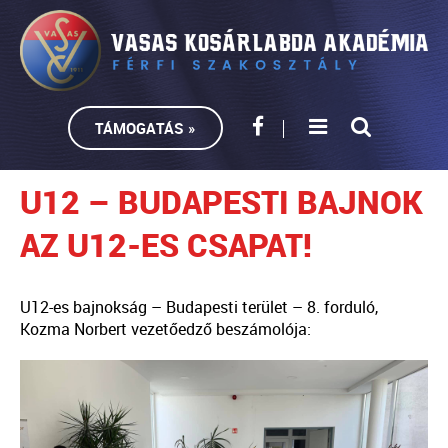
TÁMOGATÁS »
U12 – BUDAPESTI BAJNOK
AZ U12-ES CSAPAT!
U12-es bajnokság – Budapesti terület – 8. forduló,
Kozma Norbert vezetőedző beszámolója: