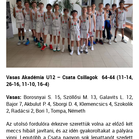
Vasas Akadémia U12 – Csata Csillagok
64-44 (11-14,
26-16, 11-10, 16-4)
Vasas:
Borosnyai S. 15, Szöllősi M. 13, Galavits L. 12,
Bajor 7, Akbulut P. 4, Sborgi D. 4, Klemencsics 4, Szokolik
2, Radácsi 2, Bori 1, Tompa, Németh
Az utolsó fordulóra érkezve szerettük volna az előző két
meccs hibáit javítani, és az idén gyakoroltakat a pályára
vinni. Legutóbb a Csata nagyon sok lepattanót szedett