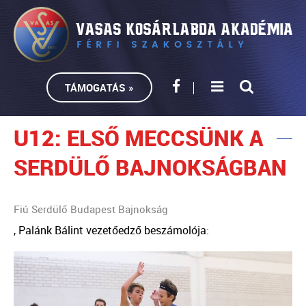
TÁMOGATÁS »
U12: ELSŐ MECCSÜNK A
SERDÜLŐ BAJNOKSÁGBAN
Fiú Serdülő Budapest Bajnokság
, Palánk Bálint vezetőedző beszámolója: