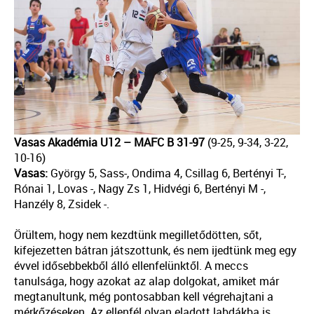
Vasas Akadémia U12 – MAFC B 31-97
(9-25, 9-34, 3-22,
10-16)
Vasas:
György 5, Sass-, Ondima 4, Csillag 6, Bertényi T-,
Rónai 1, Lovas -, Nagy Zs 1, Hidvégi 6, Bertényi M -,
Hanzély 8, Zsidek -.
Örültem, hogy nem kezdtünk megilletődötten, sőt,
kifejezetten bátran játszottunk, és nem ijedtünk meg egy
évvel idősebbekből álló ellenfelünktől. A meccs
tanulsága, hogy azokat az alap dolgokat, amiket már
megtanultunk, még pontosabban kell végrehajtani a
mérkőzéseken. Az ellenfél olyan eladott labdákba is