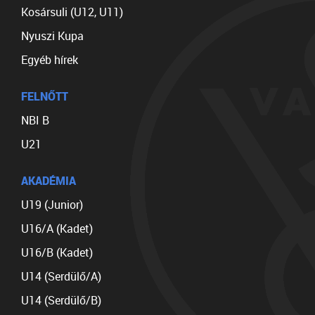
Kosársuli (U12, U11)
Nyuszi Kupa
Egyéb hírek
FELNŐTT
NBI B
U21
AKADÉMIA
U19 (Junior)
U16/A (Kadet)
U16/B (Kadet)
U14 (Serdülő/A)
U14 (Serdülő/B)