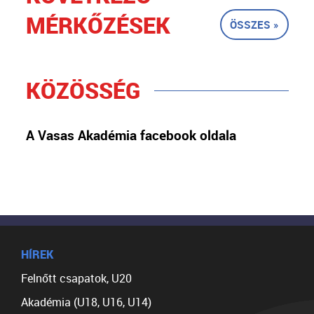
MÉRKŐZÉSEK
ÖSSZES »
KÖZÖSSÉG
A Vasas Akadémia facebook oldala
HÍREK
Felnőtt csapatok, U20
Akadémia (U18, U16, U14)