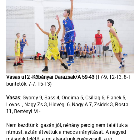
Vasas u12 -Kőbányai Darazsak/A 59-43
(17-9, 12-13, 8-1
büntetők, 7-7, 15-13)
Vasas:
György 9, Sass 4, Ondima 5, Csillag 6, Flanek 5,
Lovas -, Nagy Zs 3, Hidvégi 6, Nagy A 7, Zsidek 3, Rosta
11, Bertényi M -.
Nem kezdtünk igazán jól, néhány percig nem találtuk a
ritmust, aztán átvettük a meccs irányítását. A negyed
második felétől a mi akaratunk érvényesült, a jó