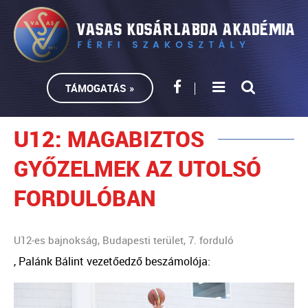
TÁMOGATÁS »
U12: MAGABIZTOS
GYŐZELMEK AZ UTOLSÓ
FORDULÓBAN
U12-es bajnokság, Budapesti terület, 7. forduló
, Palánk Bálint vezetőedző beszámolója: