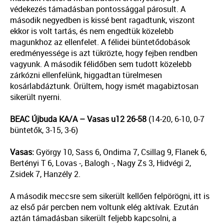
védekezés támadásban pontossággal párosult. A
második negyedben is kissé bent ragadtunk, viszont
ekkor is volt tartás, és nem engedtük közelebb
magunkhoz az ellenfelet. A félidei büntetődobások
eredményessége is azt tükrözte, hogy fejben rendben
vagyunk. A második félidőben sem tudott közelebb
zárkózni ellenfelünk, higgadtan türelmesen
kosárlabdáztunk. Örültem, hogy ismét magabiztosan
sikerült nyerni.
BEAC Újbuda KA/A – Vasas u12 26-58
(14-20, 6-10, 0-7
büntetők, 3-15, 3-6)
Vasas:
György 10, Sass 6, Ondima 7, Csillag 9, Flanek 6,
Bertényi T 6, Lovas -, Balogh -, Nagy Zs 3, Hidvégi 2,
Zsidek 7, Hanzély 2.
A második meccsre sem sikerült kellően felpörögni, itt is
az első pár percben nem voltunk elég aktívak. Ezután
aztán támadásban sikerült feljebb kapcsolni, a