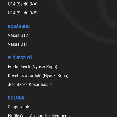
U14 (Serdülő/A)
U14 (Serdülő/B)
KOSÁRSULI
Vasas U12
Vasas U11
ELŐKÉSZÍTŐ
Eredmények (Nyuszi Kupa)
Következő forduló (Nyuszi Kupa)
Jelentkezz Kosarasnak!
RÓLUNK
Csapataink
Elnökség, stáb, sportszakemberek