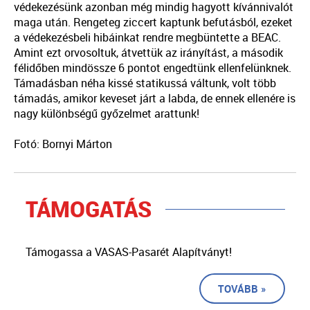
védekezésünk azonban még mindig hagyott kívánnivalót
maga után. Rengeteg ziccert kaptunk befutásból, ezeket
a védekezésbeli hibáinkat rendre megbüntette a BEAC.
Amint ezt orvosoltuk, átvettük az irányítást, a második
félidőben mindössze 6 pontot engedtünk ellenfelünknek.
Támadásban néha kissé statikussá váltunk, volt több
támadás, amikor keveset járt a labda, de ennek ellenére is
nagy különbségű győzelmet arattunk!
Fotó: Bornyi Márton
TÁMOGATÁS
Támogassa a VASAS-Pasarét Alapítványt!
TOVÁBB »