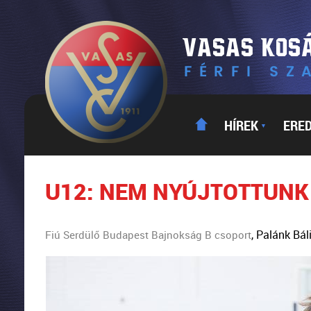
HÍREK
ERE
▼
U12: NEM NYÚJTOTTUNK
, Palánk Bá
Fiú Serdülő Budapest Bajnokság B csoport