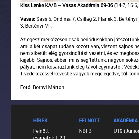
Kiss Lenke KA/B – Vasas Akadémia 69-36
(14-7, 16-6,
Vasas:
Sass 5, Ondima 7, Csillag 2, Flanek 3, Bertényi T
3, Bertényi M -.
Az egész mérkőzésen csak periódusokban játszottunk 
ami a két csapat tudása között van, viszont sajnos
nem sikerült elég gyorsindítást vezetni, és ez megboss
kijjebb. Sajnos, ebben mi is segítettünk, nagyon soksz
pályát, nem kosaraztunk elég távol egymástól. Védeke
1 védekezéssel kevésbé vagyok megelégedve, túl könn
Fotó: Bornyi Márton
HÍREK
FELNŐTT
AKADÉMIA
Felnőtt
NBI B
U19 (Junior
csapatok, U20