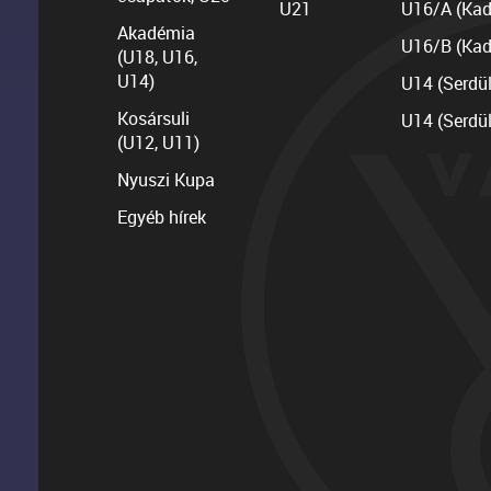
U21
U16/A (Kad
Akadémia
U16/B (Kad
(U18, U16,
U14)
U14 (Serdü
Kosársuli
U14 (Serdü
(U12, U11)
Nyuszi Kupa
Egyéb hírek