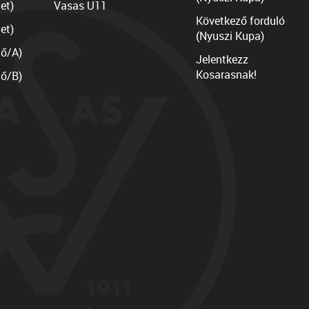
et)
Vasas U11
Következő forduló
et)
(Nyuszi Kupa)
lő/A)
Jelentkezz
Kosarasnak!
lő/B)