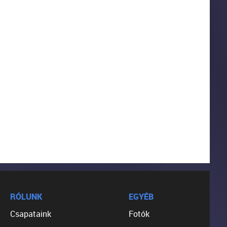
RÓLUNK
EGYÉB
Csapataink
Fotók