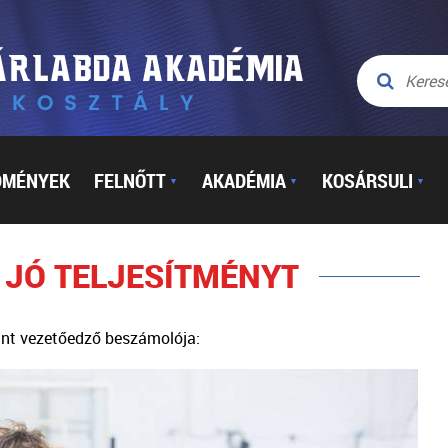
DMÉNYEK
FELNŐTT
AKADÉMIA
KOSÁRSULI
▼
▼
▼
 JÓ TELJESÍTMÉNYT
lint vezetőedző beszámolója: