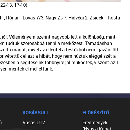
 22-13. 17-10)
 -, Rónai -, Lovas 7/3, Nagy Zs 7, Hidvégi 2, Zsidek -, Rosta
jól. Véleményem szerint nagyobb lett a különbség, mint
 nem tudtuk szorosabbá tenni a mérkőzést. Támadásban
zulta magát, mivel az ellenfél a festékből nem igazán jött
or vétettük el azt a hibát, hogy nem húztuk eléggé szét a
zésben a segítéseink többnyire jól működtek, viszont az 1-
yen mentek el mellettünk.
KOSÁRSULI
ELŐKÉSZÍTŐ
)
Vasas U12
Eredmények
(Nyuszi Kupa)