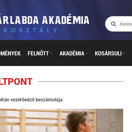
DMÉNYEK
FELNŐTT
AKADÉMIA
KOSÁRSULI
▼
▼
▼
OLTPONT
oltán vezetőedző beszámolója: