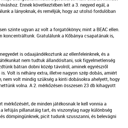
híváshoz. Ennek következtében lett a 3. negyed egál, a
lunk a lányoknak, és reméljük, hogy az utolsó fordulóban
n szinte ugyan az volt a forgatókönyv, mint a BEAC ellen.
n koncentráltunk. Gratulálunk a Kőbánya csapatának is,
egyedet is odaajándékoztunk az ellenfeleinknek, és a
átékunkat nem tudtuk állandósítani, sok figyelmetlenség
ezdtünk bátran dobni közép távolról, aminek egyrészről
is. Volt is néhány extra, illetve nagyon szép dobás, amiért
ve, nem volt mindig szükség a kinti dobásokra ahelyett, hogy
zhettünk volna. A 2. mérkőzésen összesen 23 db kihagyott
rt mérkőzésért, de minden játékosnak le kell vonnia a
 lefújás pillanatáig tart, és viszonylag nagy különbség
zés dömpingünknek, picit tudunk szusszanni, és belevágni