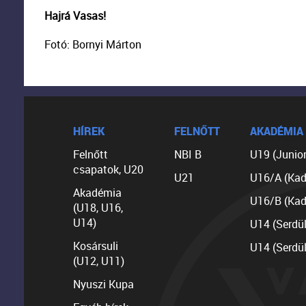
Hajrá Vasas!
Fotó: Bornyi Márton
HÍREK
FELNŐTT
AKADÉMIA
Felnőtt
NBI B
U19 (Junior
csapatok, U20
U21
U16/A (Kad
Akadémia
U16/B (Kad
(U18, U16,
U14)
U14 (Serdü
Kosársuli
U14 (Serdü
(U12, U11)
Nyuszi Kupa