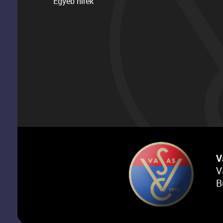
Egyéb hírek
V
V
B