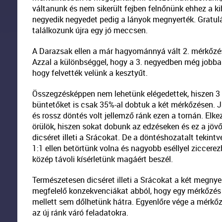
váltanunk és nem sikerült fejben felnőnünk ehhez a ki
negyedik negyedet pedig a lányok megnyerték. Gratulá
találkozunk újra egy jó meccsen.
A Darazsak ellen a már hagyománnyá vált 2. mérkőzése
Azzal a különbséggel, hogy a 3. negyedben még jobba
hogy felvették velünk a kesztyűt.
Összegzésképpen nem lehetünk elégedettek, hiszen 3 n
büntetőket is csak 35%-al dobtuk a két mérkőzésen. J
és rossz döntés volt jellemző ránk ezen a tornán. Elk
örülök, hiszen sokat dobunk az edzéseken és ez a jövő 
dicséret illeti a Srácokat. De a döntéshozatalt tekint
1:1 ellen betörtünk volna és nagyobb eséllyel ziccere
közép távoli kísérletünk magáért beszél.
Természetesen dicséret illeti a Srácokat a két megnye
megfelelő konzekvenciákat abból, hogy egy mérkőzés a
mellett sem dőlhetünk hátra. Egyenlőre vége a mérkő
az új ránk váró feladatokra.