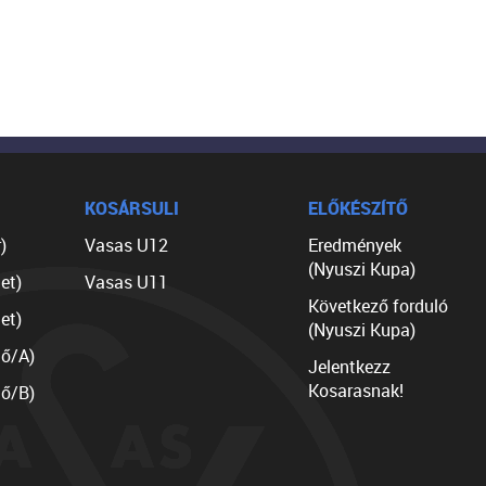
KOSÁRSULI
ELŐKÉSZÍTŐ
)
Vasas U12
Eredmények
(Nyuszi Kupa)
et)
Vasas U11
Következő forduló
et)
(Nyuszi Kupa)
lő/A)
Jelentkezz
Kosarasnak!
lő/B)