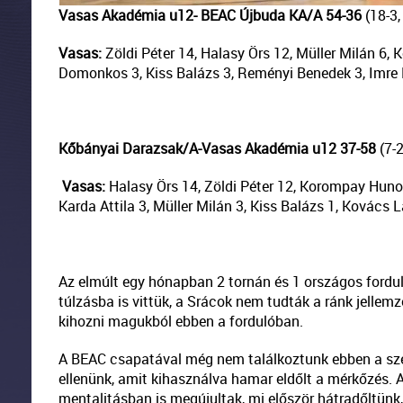
Vasas Akadémia u12- BEAC Újbuda KA/A 54-36
(18-3,
Vasas:
Zöldi Péter 14, Halasy Örs 12, Müller Milán 6, 
Domonkos 3, Kiss Balázs 3, Reményi Benedek 3, Imre Már
Kőbányai Darazsak/A-Vasas Akadémia u12
37-58
(7-2
Vasas:
Halasy Örs 14, Zöldi Péter 12, Korompay Hunor 
Karda Attila 3, Müller Milán 3, Kiss Balázs 1, Kovács L
Az elmúlt egy hónapban 2 tornán és 1 országos forduló
túlzásba is vittük, a Srácok nem tudták a ránk jellemz
kihozni magukból ebben a fordulóban.
A BEAC csapatával még nem találkoztunk ebben a sze
ellenünk, amit kihasználva hamar eldőlt a mérkőzés. 
mentalitásban is megújultak, mi először hátradőltünk,