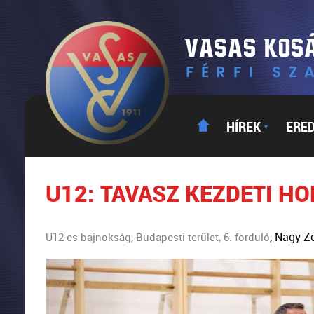
HÍREK
ERE
▼
U12: TAVASZ KEZDETI H
, Nagy Z
U12-es bajnokság, Budapesti terület, 6. forduló