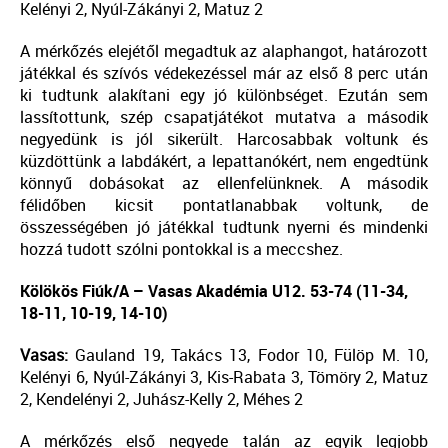
Kelényi 2, Nyúl-Zákányi 2, Matuz 2
A mérkőzés elejétől megadtuk az alaphangot, határozott
játékkal és szívós védekezéssel már az első 8 perc után
ki tudtunk alakítani egy jó különbséget. Ezután sem
lassítottunk, szép csapatjátékot mutatva a második
negyedünk is jól sikerült. Harcosabbak voltunk és
küzdöttünk a labdákért, a lepattanókért, nem engedtünk
könnyű dobásokat az ellenfelünknek. A második
félidőben kicsit pontatlanabbak voltunk, de
összességében jó játékkal tudtunk nyerni és mindenki
hozzá tudott szólni pontokkal is a meccshez.
Kölökös Fiúk/A – Vasas Akadémia U12.
53-74 (11-34,
18-11, 10-19, 14-10)
Vasas:
Gauland 19, Takács 13, Fodor 10, Fülöp M. 10,
Kelényi 6, Nyúl-Zákányi 3, Kis-Rabata 3, Tömöry 2, Matuz
2, Kendelényi 2, Juhász-Kelly 2, Méhes 2
A mérkőzés első negyede talán az egyik legjobb