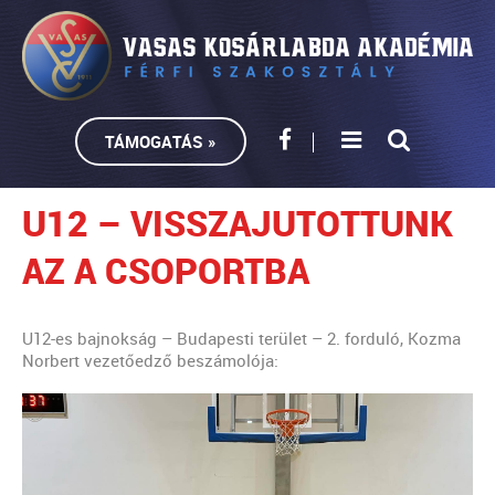
TÁMOGATÁS »
U12 – VISSZAJUTOTTUNK
AZ A CSOPORTBA
U12-es bajnokság – Budapesti terület – 2. forduló, Kozma
Norbert vezetőedző beszámolója: