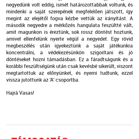
negyedünk volt eddig, ismét határozottabbak voltunk, és
mindenki a saját szerepének megfelelően játszott, így
megint az elejétől fogva kézbe vettük az irányítást. A
második negyedre a mérkőzés hangulata feszültté vált,
amit magunkon is éreztünk, sok rossz döntést hoztunk,
amivel ellenfelünk nyerte végül a negyedet. Egy rövid
megbeszélés után igyekeztünk a saját játékunkra
koncentrálni, a védekezésünkön szigorítani és jó
döntéseket hozni támadásban. Ez a fáradtságunk és a
korábbi feszültségünk után csak kevésbé sikerült, viszont
megtartottuk az előnyünket, és nyerni tudtunk, ezzel
vissza jutottunk az ‘A’ csoportba.
Hajrá Vasas!