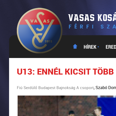
HÍREK
ERE
▼
U13: ENNÉL KICSIT TÖBB
, Szabó Do
Fiú Serdülő Budapest Bajnokság A csoport