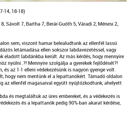
7-14, 18-18)
8, Sávolt 7, Bartha 7, Berár-Guóth 5, Váradi 2, Ménesi 2,
lon sem, viszont hamar belealudtunk az ellenfél lassú
apdázós letámadása ellen sokszor labdavezetéssel, vagy
ok eladott labdánkba került. Az más kérdés, hogy mennyire
öz nyúlni..?! Mennyire szolgálja a gyerekek fejlődését?!
n, és az 1-1 elleni védekezésünk is nagyon gyenge volt.
t, hogy nem mentünk el a lepattanókért. Támadó oldalon
ig az ellenfél magasaival együtt nyújtózkodtunk, ahelyett
abda és megtaláltuk az üres embereket, és a védekezés is
 védekezés és a lepattanók pedig 90%-ban akarat kérdése,