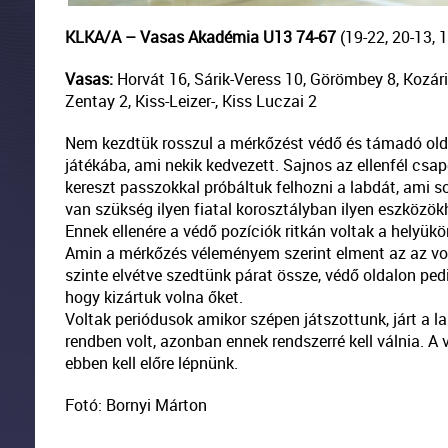
KLKA/A – Vasas Akadémia U13
74-67
(19-22, 20-13, 1
Vasas:
Horvát 16, Sárik-Veress 10, Görömbey 8, Kozári 
Zentay 2, Kiss-Leizer-, Kiss Luczai 2
Nem kezdtük rosszul a mérkőzést védő és támadó olda
játékába, ami nekik kedvezett. Sajnos az ellenfél cs
kereszt passzokkal próbáltuk felhozni a labdát, ami s
van szükség ilyen fiatal korosztályban ilyen eszközökh
Ennek ellenére a védő pozíciók ritkán voltak a helyükö
Amin a mérkőzés véleményem szerint elment az az vol
szinte elvétve szedtünk párat össze, védő oldalon ped
hogy kizártuk volna őket.
Voltak periódusok amikor szépen játszottunk, járt a l
rendben volt, azonban ennek rendszerré kell válnia. A
ebben kell előre lépnünk.
Fotó: Bornyi Márton