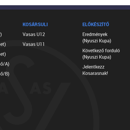
KOSÁRSULI
ELŐKÉSZÍTŐ
)
Vasas U12
Eredmények
(Nyuszi Kupa)
et)
Vasas U11
Következő forduló
et)
(Nyuszi Kupa)
lő/A)
Jelentkezz
Kosarasnak!
lő/B)