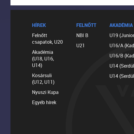
HÍREK
FELNŐTT
AKADÉMIA
Felnőtt
NBI B
U19 (Junior
csapatok, U20
U21
U16/A (Kad
Akadémia
U16/B (Kad
(U18, U16,
U14)
U14 (Serdü
Kosársuli
U14 (Serdü
(U12, U11)
Nyuszi Kupa
Egyéb hírek