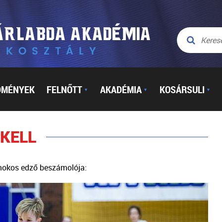
DMÉNYEK
FELNŐTT
AKADÉMIA
KOSÁRSULI
▼
▼
▼
 KELL
mokos edző beszámolója: