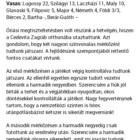
Vasas:
Lugossy 22, Szilágyi 13, Laczházi 11, Maly 10,
Glavaski 9, Filipovic 5, Major 4, Németh 4, Földi 3/3,
Bérces 2, Bartha -, Berár-Guóth –
Óriási megtiszteltetésben volt részünk a hétvégén, hiszen
a Cedevita Zagráb otthonába utazhattunk. Azt
gondolom, hogy két nagyon színvonalas mérkőzést
tudtunk játszani. A fejlődésünk szempontjából rettentő
fontos csatákat vívtunk.
Az első mérkőzésen a játékot végig kontrollálva tudtunk
játszani. Az ellenfél egyetlen egyszer tudott vezetni
ellenünk a harmadik negyedben. Szerencsére a fiúk jól
bírták a terhet és a végjátékban nyugodtan, okos
döntésekkel kontrollálták a játékot. Nagy fegyverténynek
tartom, hogy a nemzetközi szinten is híres
utánpótlásbázist kétszer is sikerült megvernünk!
A második mérkőzésen a harmadik negyedig csak
futottunk az eredmény után. Szerencsére a harmadik
negyedünk olyanra sikeredett, amit mi igazán tudunk