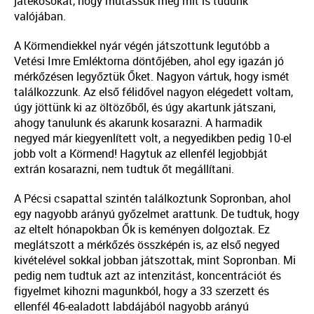
játékosokat, hogy mutassuk meg mit is tudunk
valójában.
A Körmendiekkel nyár végén játszottunk legutóbb a
Vetési Imre Emléktorna döntőjében, ahol egy igazán jó
mérkőzésen legyőztük Őket. Nagyon vártuk, hogy ismét
találkozzunk. Az első félidővel nagyon elégedett voltam,
úgy jöttünk ki az öltözőből, és úgy akartunk játszani,
ahogy tanulunk és akarunk kosarazni. A harmadik
negyed már kiegyenlített volt, a negyedikben pedig 10-el
jobb volt a Körmend! Hagytuk az ellenfél legjobbját
extrán kosarazni, nem tudtuk őt megállítani.
A Pécsi csapattal szintén találkoztunk Sopronban, ahol
egy nagyobb arányú győzelmet arattunk. De tudtuk, hogy
az eltelt hónapokban Ők is keményen dolgoztak. Ez
meglátszott a mérkőzés összképén is, az első negyed
kivételével sokkal jobban játszottak, mint Sopronban. Mi
pedig nem tudtuk azt az intenzitást, koncentrációt és
figyelmet kihozni magunkból, hogy a 33 szerzett és
ellenfél 46-ealadott labdájából nagyobb arányú