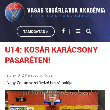
TÁMOGATÁS »
U14: KOSÁR KARÁCSONY
PASARÉTEN!
Triplex U12 Karácsony Kupa
, Nagy Zoltán vezetőedző beszámolója: