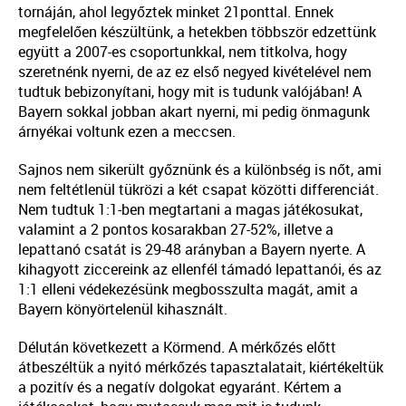
tornáján, ahol legyőztek minket 21ponttal. Ennek
megfelelően készültünk, a hetekben többször edzettünk
együtt a 2007-es csoportunkkal, nem titkolva, hogy
szeretnénk nyerni, de az ez első negyed kivételével nem
tudtuk bebizonyítani, hogy mit is tudunk valójában! A
Bayern sokkal jobban akart nyerni, mi pedig önmagunk
árnyékai voltunk ezen a meccsen.
Sajnos nem sikerült győznünk és a különbség is nőt, ami
nem feltétlenül tükrözi a két csapat közötti differenciát.
Nem tudtuk 1:1-ben megtartani a magas játékosukat,
valamint a 2 pontos kosarakban 27-52%, illetve a
lepattanó csatát is 29-48 arányban a Bayern nyerte. A
kihagyott ziccereink az ellenfél támadó lepattanói, és az
1:1 elleni védekezésünk megbosszulta magát, amit a
Bayern könyörtelenül kihasznált.
Délután következett a Körmend. A mérkőzés előtt
átbeszéltük a nyitó mérkőzés tapasztalatait, kiértékeltük
a pozitív és a negatív dolgokat egyaránt. Kértem a