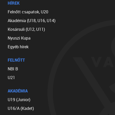
HÍREK
Felnőtt csapatok, U20
Akadémia (U18, U16, U14)
Kosársuli (U12, U11)
Nyuszi Kupa
Egyéb hírek
FELNŐTT
NBI B
U21
AKADÉMIA
U19 (Junior)
U16/A (Kadet)