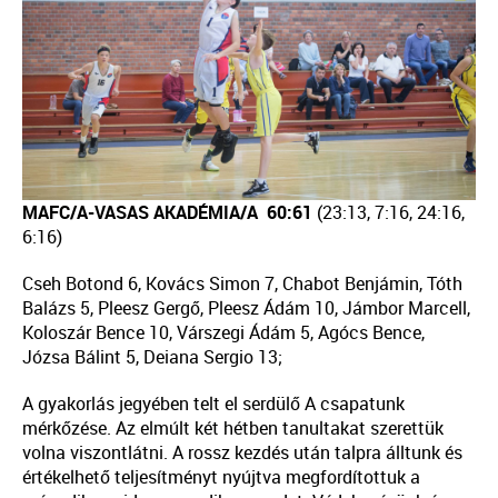
MAFC/A-VASAS AKADÉMIA/A
60:61
(23:13, 7:16, 24:16,
6:16)
Cseh Botond 6, Kovács Simon 7, Chabot Benjámin, Tóth
Balázs 5, Pleesz Gergő, Pleesz Ádám 10, Jámbor Marcell,
Koloszár Bence 10, Várszegi Ádám 5, Agócs Bence,
Józsa Bálint 5, Deiana Sergio 13;
A gyakorlás jegyében telt el serdülő A csapatunk
mérkőzése. Az elmúlt két hétben tanultakat szerettük
volna viszontlátni. A rossz kezdés után talpra álltunk és
értékelhető teljesítményt nyújtva megfordítottuk a