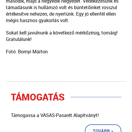
második, majd a negyedik negyedet. Védekezésünk és
támadásunk is hullámzó volt és büntetőinket rosszul
értékesítve nehezen, de nyertünk. Egy jó ellenfél ellen
mégis hasznos gyakorlás volt.
Sokat kell javulnunk a következő mérkőzésig, tornáig!
Gratulálunk!
Fotó: Bornyi Márton
TÁMOGATÁS
Támogassa a VASAS-Pasarét Alapítványt!
TOVÁBB »