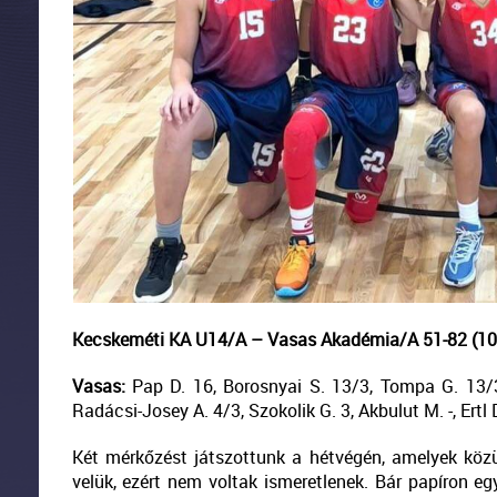
Kecskeméti KA U14/A – Vasas Akadémia/A 51-82 (10-1
Vasas:
Pap D. 16, Borosnyai S. 13/3, Tompa G. 13/3,
Radácsi-Josey A. 4/3, Szokolik G. 3, Akbulut M. -, Ertl 
Két mérkőzést játszottunk a hétvégén, amelyek közü
velük, ezért nem voltak ismeretlenek. Bár papíron e