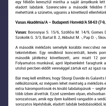
egy félidőn keresztül mintha a saját árnyékunk lett
eladott labdánk. Szerencsére a második félidőre f
mehettünk a szünetre, ugyanis a következő ellenfelünk
Vasas Akadémia/A – Budapesti Honvéd/A 58-63 (7-9, 1
Vasas:
Borosnyai S. 15/6, Szöllősi M. 14/9, Gomes D.
Szokolik G. 3/3, Bartal B. 2, Akbulut M. -, Pap D. -, Sk
A második mérkőzés semelyik korábbi meccshez nem
tekintetében. Egy rendkívül koncentrált, kevés po
második játékrész következett, ami miatt 12 pon
Folyamatos munkával, apró lépésenként faragtunk a 
utolsó percben eldőlt vereséggel zártuk ezt az igazi r
Bár meg kell említeni, hogy Sborgi Davide és Galavits
nélkülöznünk, ez mégsem lehet mentség a mérkőzés e
extra hárompontosok és kiváló labdalopások – segítet
több ízben átvettük. Ezzel szemben olyan, elsősorban 
sorozatosan, amik egy ilyen kaliberű rangadón a ser
sorozatos lépéshibák, eladott labdák bedobásokból, k