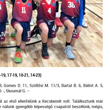
9, 17-19, 10-21, 14-23)
 Gomes D. 11, Szöllősi M. 11/3, Bartal B. 6, Bálint A. 5,
D. -, Skoumál G. –
l az első ellenfelünk a Kecskemét volt. Találkoztunk már
gy nálunk gyengébb képességű csapatról beszélünk, mégis,