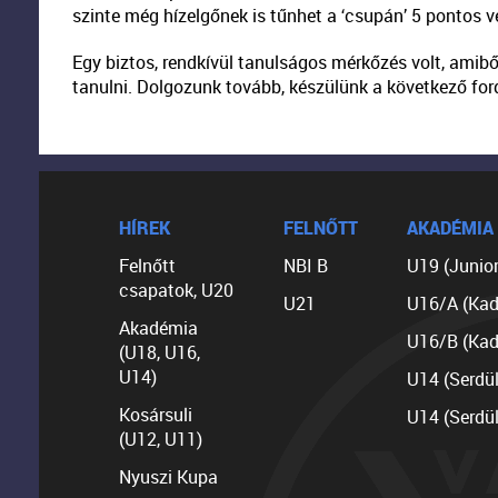
szinte még hízelgőnek is tűnhet a ‘csupán’ 5 pontos v
Egy biztos, rendkívül tanulságos mérkőzés volt, amibő
tanulni. Dolgozunk tovább, készülünk a következő for
HÍREK
FELNŐTT
AKADÉMIA
Felnőtt
NBI B
U19 (Junior
csapatok, U20
U21
U16/A (Kad
Akadémia
U16/B (Kad
(U18, U16,
U14)
U14 (Serdü
Kosársuli
U14 (Serdü
(U12, U11)
Nyuszi Kupa