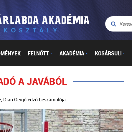
DMÉNYEK
FELNŐTT
AKADÉMIA
KOSÁRSULI
▼
▼
▼
ADÓ A JAVÁBÓL
z, Dian Gergő edző beszámolója: