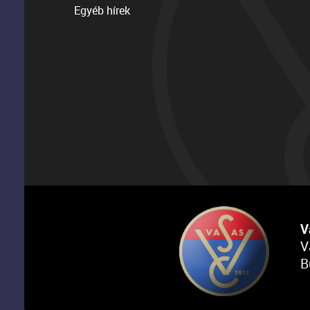
Egyéb hírek
V
V
B