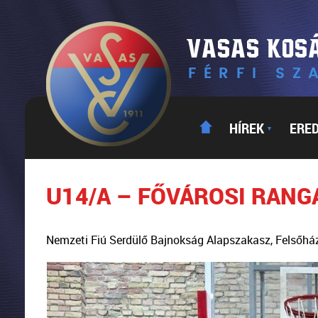
HÍREK
ERE
▼
U14/A – FŐVÁROSI RANG
Nemzeti Fiú Serdülő Bajnokság Alapszakasz, Felsőhá