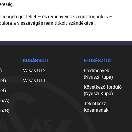
ereség.
l rengeteget lehet – és reményeink szerint fogunk is –
dulóra a visszavágás nem titkolt szándékával.
KOSÁRSULI
ELŐKÉSZÍTŐ
)
Vasas U12
Eredmények
(Nyuszi Kupa)
et)
Vasas U11
Következő forduló
et)
(Nyuszi Kupa)
lő/A)
Jelentkezz
Kosarasnak!
lő/B)