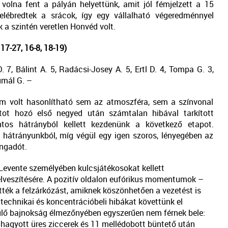
 volna fent a pályán helyettünk, amit jól fémjelzett a 15
elébredtek a srácok, így egy vállalható végeredménnyel
 a szintén veretlen Honvéd volt.
7-27, 16-8, 18-19)
 7, Bálint A. 5, Radácsi-Josey A. 5, Ertl D. 4, Tompa G. 3,
oumál G. –
 volt hasonlítható sem az atmoszféra, sem a színvonal
ntot hozó első negyed után számtalan hibával tarkított
tos hátrányból kellett kezdenünk a következő etapot.
hátrányunkból, míg végül egy igen szoros, lényegében az
angadót.
 Levente személyében kulcsjátékosokat kellett
lveszítésére. A pozitív oldalon eufórikus momentumok –
ték a felzárkózást, amiknek köszönhetően a vezetést is
technikai és koncentrációbeli hibákat követtünk el
dülő bajnokság élmezőnyében egyszerűen nem férnek bele:
ihagyott üres ziccerek és 11 mellédobott büntető után