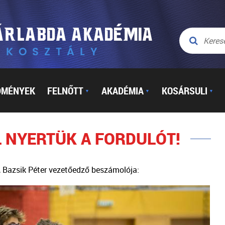
DMÉNYEK
FELNŐTT
AKADÉMIA
KOSÁRSULI
▼
▼
▼
L NYERTÜK A FORDULÓT!
, Bazsik Péter vezetőedző beszámolója: