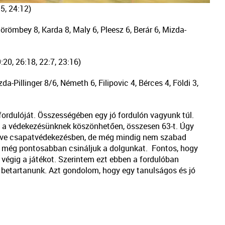
:5, 24:12)
römbey 8, Karda 8, Maly 6, Pleesz 6, Berár 6, Mizda-
9:20, 26:18, 22:7, 23:16)
a-Pillinger 8/6, Németh 6, Filipovic 4, Bérces 4, Földi 3,
fordulóját. Összességében egy jó fordulón vagyunk túl.
k a védekezésünknek köszönhetően, összesen 63-t. Úgy
letve csapatvédekezésben, de még mindig nem szabad
 még pontosabban csináljuk a dolgunkat. Fontos, hogy
 végig a játékot. Szerintem ezt ebben a fordulóban
t betartanunk. Azt gondolom, hogy egy tanulságos és jó