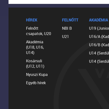
HÍREK
FELNŐTT
AKADÉMIA
Felnőtt
NBI B
U19 (Junior
csapatok, U20
U21
U16/A (Kad
Akadémia
U16/B (Kad
(U18, U16,
U14)
U14 (Serdü
Kosársuli
U14 (Serdü
(U12, U11)
Nyuszi Kupa
Egyéb hírek