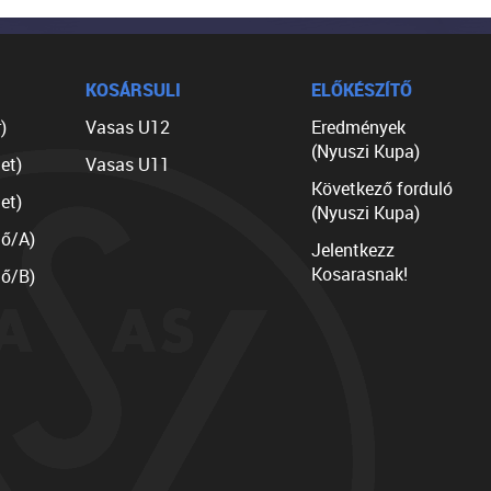
KOSÁRSULI
ELŐKÉSZÍTŐ
)
Vasas U12
Eredmények
(Nyuszi Kupa)
et)
Vasas U11
Következő forduló
et)
(Nyuszi Kupa)
lő/A)
Jelentkezz
Kosarasnak!
lő/B)