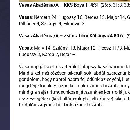
Vasas Akadémia/A – KKS Boys 114:31
(26:6, 31:8, 33
Vasas:
Németh 24, Lugossy 16, Bérces 15, Major 14, Gö
Pillinger 4, Szilágyi 4, Filipovic 3
Vasas Akadémia/A – Zsíros Tibor Kőbánya/A 80:61
(
Vasas:
Maly 14, Szilágyi 13, Major 12, Pleesz 11/3, Mizd
Lugossy 3, Karda 2, Berár –
Vasárnap játszottuk a területi alapszakasz harmadik 
Mind a két mérkőzésen sikerült sok labdát szereznün
gondolom, hogy napról napra fejlődünk az egyéni, il
megelégednünk és azon kell dolgoznunk tovább, hogy
mindig a saját ritmusunkban játszunk és kontrolláljuk
összességében (kis hullámvölgytől eltekintve) sikerül
fordulón vagyunk túl! Dolgozunk tovább!